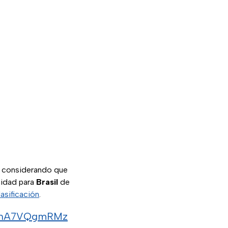
, considerando que
unidad para
Brasil
de
lasificación
.
om/hA7VQgmRMz