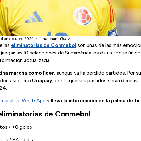
ol en octubre 2024, así marchan
|
Getty
e las
eliminatorias de Conmebol
son unas de las más emocio
 juegan las 10 selecciones de Sudamérica les da un toque único
nformación actualizada.
ina marcha como líder
, aunque ya ha perdido partidos. Por s
idor, así como
Uruguay
, por lo que sus partidos serán decisiv
24.
o
canal de WhatsApp
y
lleva la información en la palma de tu
 eliminatorias de Conmebol
ntos / +8 goles
ntos / +4 goles