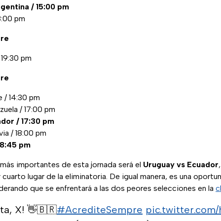
gentina / 15:00 pm
18:00 pm
bre
 19:30 pm
bre
e / 14:30 pm
zuela / 17:00 pm
dor / 17:30 pm
via / 18:00 pm
 18:45 pm
 más importantes de esta jornada será el
Uruguay vs Ecuador
 cuarto lugar de la eliminatoria. De igual manera, es una oport
derando que se enfrentará a las dos peores selecciones en la
c
a, X! 👋🇧🇷
#AcrediteSempre
pic.twitter.c