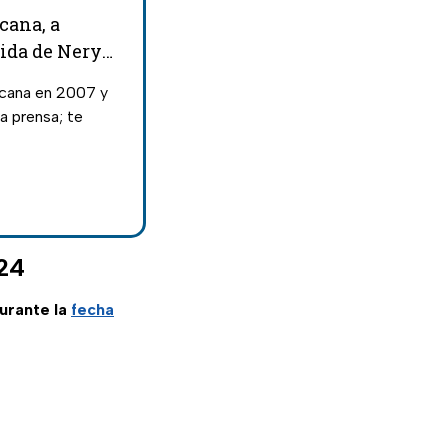
cana, a
 vida de Nery
xicana en 2007 y
a prensa; te
024
urante la
fecha