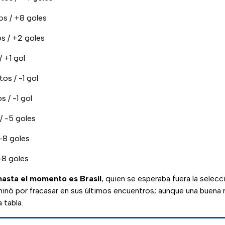
os / +8 goles
os / +2 goles
/ +1 gol
tos / -1 gol
s / -1 gol
 / -5 goles
 -8 goles
 -8 goles
asta el momento es Brasil
, quien se esperaba fuera la selecc
inó por fracasar en sus últimos encuentros; aunque una buena 
 tabla.