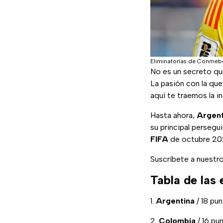
Eliminatorias de Conmeb
No es un secreto qu
La pasión con la que
aquí te traemos la i
Hasta ahora,
Argent
su principal persegu
FIFA
de octubre 20
Suscríbete a nuestr
Tabla de las
1.
Argentina
/ 18 pu
2.
Colombia
/ 16 pu