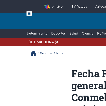
en vivo
TV Azteca
Aztec
Skip to main content
Tiempo Libre
Entretenimiento
Deportes
Salud
Ciencia
Polít
ÚLTIMA HORA
/
Deportes
/
Nota
Fecha F
general
Conmeb