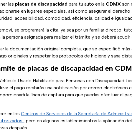
ner las
placas de discapacidad
para tu auto en la
CDMX
son 
acionarse en lugares especiales, así como asegurar el derecho 
idad, accesibilidad, comodidad, eficiencia, calidad e igualdad
movi, se programará la cita, ya sea por un familiar directo, tu
á la persona asignada para realizar el trámite y se deberá acudir a
evar la documentación original completa, que se especificó más 
o originales y respetar los protocolos de higiene y sana dista
rámite de placas de discapacidad en CD
ta Vehículo Usado Habilitado para Personas con Discapacidad ti
izar el pago recibirás una notificación por correo electrónico c
proporcionará la línea de captura para que puedas efectuar el p
cer en los
Centros de Servicios de la Secretaría de Administra
autorizados
, pero en algunos establecimientos la aplicación de
horas después.