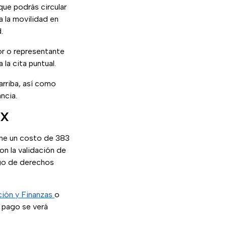
que podrás circular
a la movilidad en
.
tor o representante
 la cita puntual.
arriba, así como
ncia.
MX
ene un costo de 383
on la validación de
ago de derechos
ción y Finanzas
o
l pago se verá