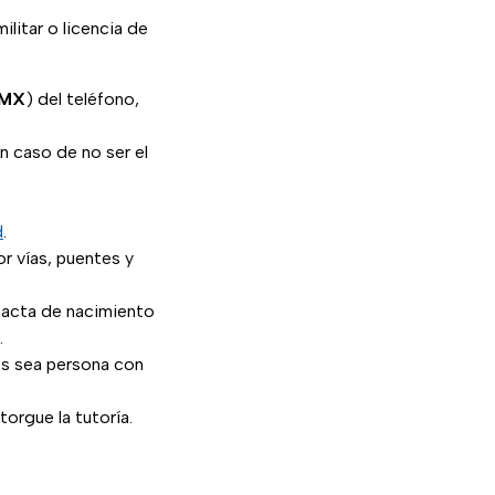
ilitar o licencia de
MX
) del teléfono,
n caso de no ser el
d
.
or vías, puentes y
l acta de nacimiento
.
es sea persona con
torgue la tutoría.