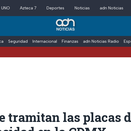
a UNO
Azteca 7
Deportes
Noticias
adn Noticias
ica
Seguridad
Internacional
Finanzas
adn Noticias Radio
Esp
 tramitan las placas 