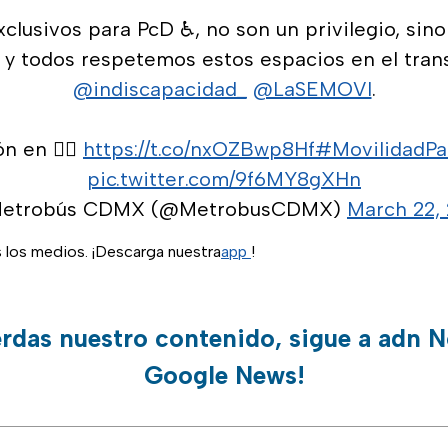
clusivos para PcD ♿, no son un privilegio, sin
 y todos respetemos estos espacios en el tran
@indiscapacidad_
@LaSEMOVI
.
n en 👉🏼
https://t.co/nxOZBwp8Hf
#MovilidadPa
pic.twitter.com/9f6MY8gXHn
etrobús CDMX (@MetrobusCDMX)
March 22, 
s los medios. ¡Descarga nuestra
app
!
erdas nuestro contenido, sigue a adn N
Google News!