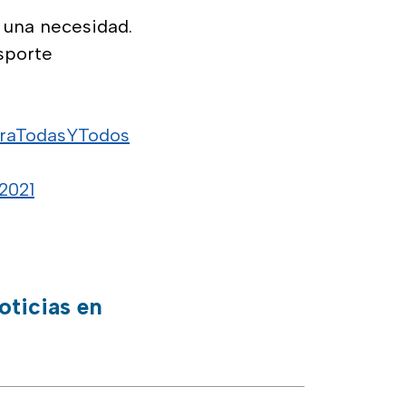
o una necesidad.
sporte
raTodasYTodos
2021
oticias en