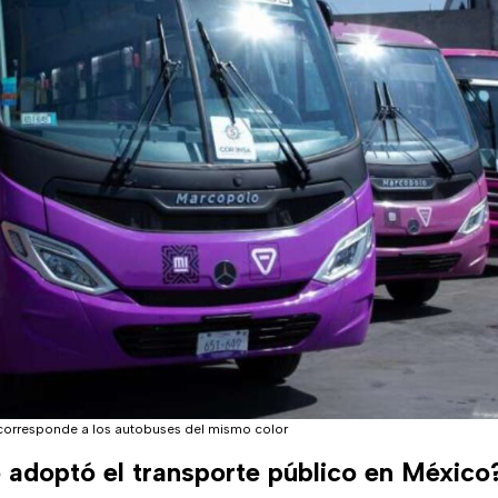
corresponde a los autobuses del mismo color
adoptó el transporte público en México