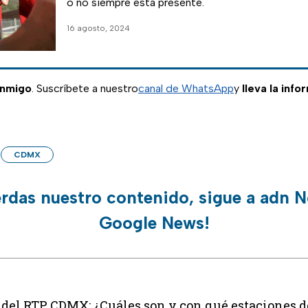
o no siempre está presente.
16 agosto, 2024
onmigo
. Suscríbete a nuestro
canal de WhatsApp
y
lleva la inf
CDMX
erdas nuestro contenido, sigue a adn N
Google News!
 del RTP CDMX: ¿Cuáles son y con qué estaciones 