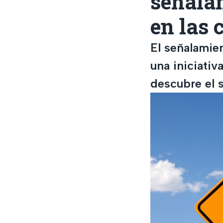
señala
en las 
El señalamie
una iniciativ
descubre el s