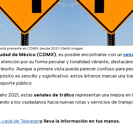
está presente en CDMX desde 2021
|
Getty Images
udad de México (CDMX)
, es posible encontrarse con un
señ
 atención por su forma peculiar y tonalidad vibrante, destacán
ránsito. Aunque a primera vista pueda parecer confuso para pe
ósito es sencillo y significativo: estos letreros marcan una t
nsporte público.
 año 2021, estas
señales de tráfico
representan una mejora en l
tando a los ciudadanos hacia nuevas rutas y servicios de trans
o canal de Telegram
y lleva la información en tus manos.