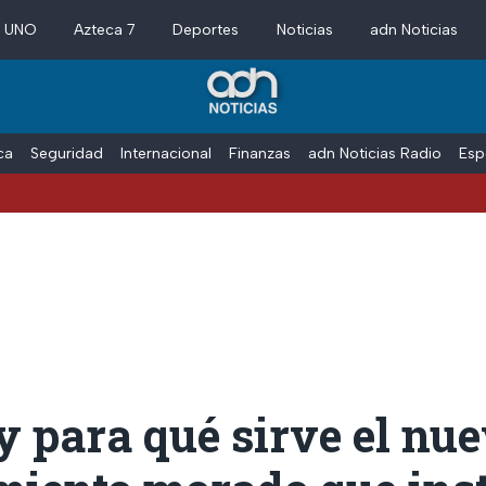
a UNO
Azteca 7
Deportes
Noticias
adn Noticias
ica
Seguridad
Internacional
Finanzas
adn Noticias Radio
Esp
y para qué sirve el nu