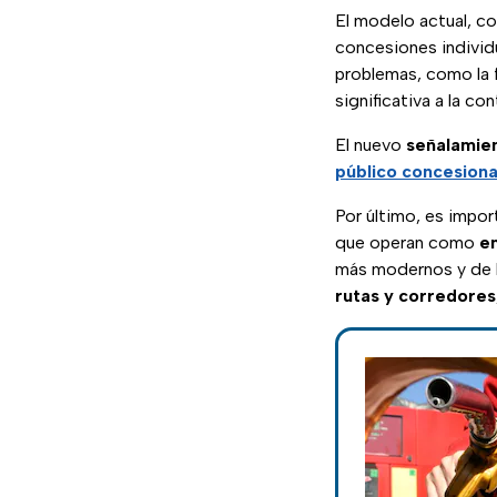
El modelo actual, 
concesiones individ
problemas, como la f
significativa a la c
El nuevo
señalamie
público concesion
Por último, es impor
que operan como
e
más modernos y de b
rutas y corredores