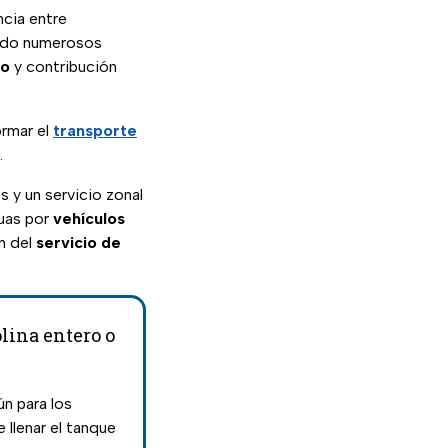
ncia entre
rado numerosos
to
y contribución
ormar el
transporte
.
s y un servicio zonal
guas por
vehículos
ón del
servicio de
lina entero o
n para los
 llenar el tanque