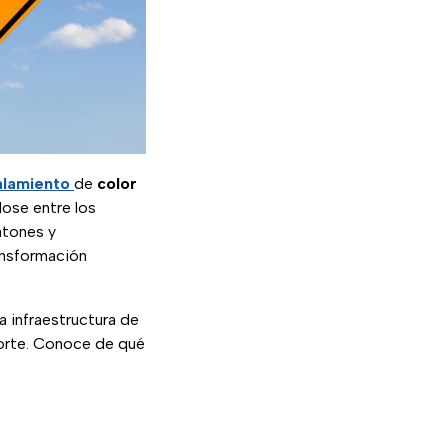
alamiento
de
color
dose entre los
atones y
ransformación
a infraestructura de
porte. Conoce de qué