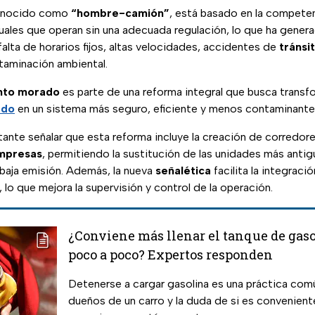
conocido como
“hombre-camión”
, está basado en la compete
uales que operan sin una adecuada regulación, lo que ha gene
alta de horarios fijos, altas velocidades, accidentes de
tránsi
ontaminación ambiental.
nto morado
es parte de una reforma integral que busca transf
ado
en un sistema más seguro, eficiente y menos contaminante
tante señalar que esta reforma incluye la creación de corredore
mpresas
, permitiendo la sustitución de las unidades más anti
aja emisión. Además, la nueva
señalética
facilita la integraci
, lo que mejora la supervisión y control de la operación.
¿Conviene más llenar el tanque de gaso
poco a poco? Expertos responden
Detenerse a cargar gasolina es una práctica comú
dueños de un carro y la duda de si es conveniente