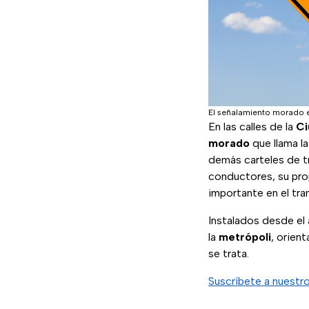
El señalamiento morado 
En las calles de la
Ci
morado
que llama la
demás carteles de t
conductores, su prop
importante en el tra
Instalados desde el
la
metrópoli
, orien
se trata.
Suscríbete a nuestr