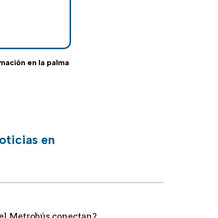
ormación en la palma
oticias en
del Metrobús conectan?