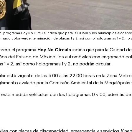
o el programa Hoy No Circula indica que para la CDMX y los municipios aledaño
ado color verde, terminación de placas 1 y 2, así como hologramas 1 y 2, no p
ebrero el programa
Hoy No Circula
indica que para la Ciudad 
años del Estado de México, los automóviles con engomado col
s 1 y 2, así como hologramas 1 y 2, no podrán circular.
ular está vigente de las 5:00 a las 22:00 horas en la Zona Metro
glamento avalado por la Comisión Ambiental de la Megalópolis 
esta medida vehículos con los hologramas 0 y 00, además de l
es con placas de discapacidad, emergencia y servicios fúneb