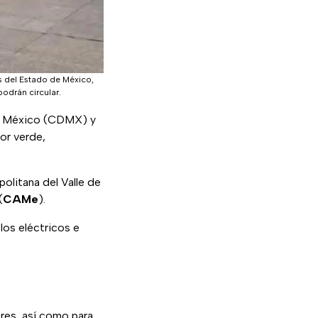
s del Estado de México,
odrán circular.
de México (CDMX) y
or verde,
politana del Valle de
(
CAMe
).
os eléctricos e
res, así como para