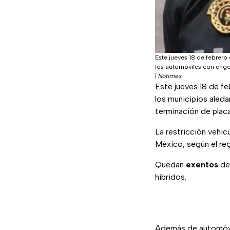
Este jueves 18 de febrer
los automóviles con engom
|
Notimex
Este jueves 18 de f
los municipios aled
terminación de placa
La restricción vehic
México, según el re
Quedan
exentos
de 
híbridos.
Además de automóvil