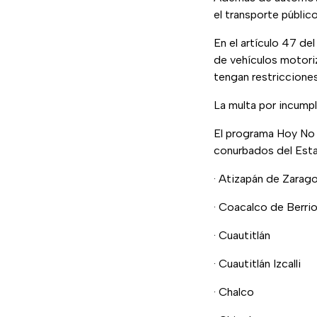
el transporte públic
En el artículo 47 de
de vehículos motori
tengan restricciones
La multa por incumpl
El programa Hoy No C
conurbados del Est
· Atizapán de Zarag
· Coacalco de Berri
· Cuautitlán
· Cuautitlán Izcalli
· Chalco