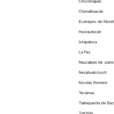
· Chicoloapan
· Chimalhuacán
· Ecatepec de More
· Huixquilucan
· Ixtapaluca
· La Paz
· Naucalpan de Juáre
· Nezahualcóyotl
· Nicolás Romero
· Tecámac
· Tlalnepantla de Baz
· Tultitlán