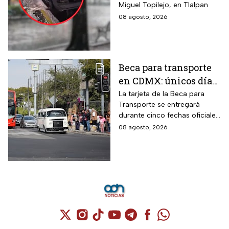
Miguel Topilejo, en Tlalpan
08 agosto, 2026
Beca para transporte
en CDMX: únicos días
para recoger la tarjeta
La tarjeta de la Beca para
Transporte se entregará
si te atrasaste
durante cinco fechas oficiales
en la CDMX; estos son los
08 agosto, 2026
requisitos
Cuenta de X / Twitter (se abre en una nuev
Cuenta de Instagram (se abre en una n
Cuenta de TikTok (se abre en una
Cuenta de YouTube (se abre 
Cuenta de Telegram (se a
Cuenta de Facebook 
Cuenta de Whats