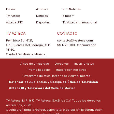
En vivo
Azteca 7
adn Noticias
TV Azteca
Noticias
a más +
Azteca UNO
Deportes
TV Azteca Internacional
TV AZTECA
CONTACTO
Periférico Sur 4121,
contacto@tvazteca.com
Col. Fuentes Del Pedregal, C.P.
55 1720 1313
|
Conmutador
14140,
Ciudad De México, México.
Aviso de privacidad
Derechos
Inversionistas
Promo Espacio
Trabaja con nosotros
Programa de ética, integridad y cumplimiento
Defensor de Audiencias y Código de Ética de Televisión
Azteca III y Televisora del Valle de México
TV Azteca, M.R. & ©, TV Azteca, S.A.B. de C.V. Todos los derechos
reservados, 2025.
Queda prohibida la reproducción total o parcial sin la autorización