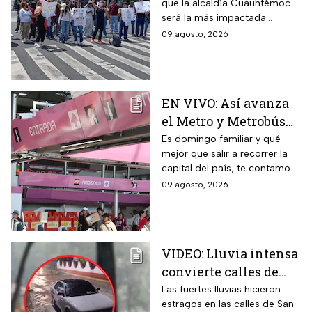
que la alcaldía Cuauhtémoc
domingo 9 de agosto
será la más impactada
durante este domingo; sigue
09 agosto, 2026
cómo va la CDMX durante
este 9 de agosto
EN VIVO: Así avanza
el Metro y Metrobús
CDMX hoy domingo 9
Es domingo familiar y qué
mejor que salir a recorrer la
de agosto
capital del país; te contamos
cómo van los principales
09 agosto, 2026
transportes públicos de la
CDMX este 9 de agosto
VIDEO: Lluvia intensa
convierte calles de
Tlalpan en ríos
Las fuertes lluvias hicieron
estragos en las calles de San