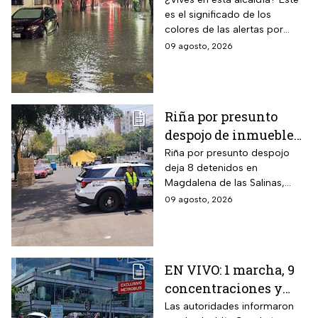
en CDMX hoy 9 de
es el significado de los
agosto: ¿dónde hay
colores de las alertas por
alerta y peligro de
lluvias en la capital mexicana.
09 agosto, 2026
inundaciones?
Riña por presunto
despojo de inmueble
en la GAM deja 8
Riña por presunto despojo
deja 8 detenidos en
detenidos
Magdalena de las Salinas,
GAM. Vecina denuncia intento
09 agosto, 2026
de cambiar cerraduras y
despojo; autoridades
investigan.
EN VIVO: 1 marcha, 9
concentraciones y
eventos en CDMX hoy
Las autoridades informaron