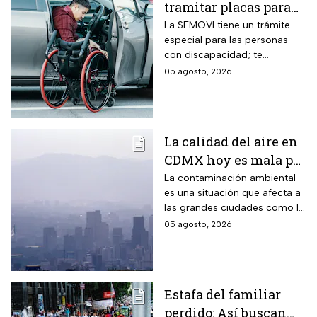
tramitar placas para
automovilistas con
La SEMOVI tiene un trámite
especial para las personas
discapacidad en
con discapacidad; te
CDMX durante 2026
contamos todo lo que
05 agosto, 2026
necesitas
La calidad del aire en
CDMX hoy es mala por
partículas PM10;
La contaminación ambiental
es una situación que afecta a
¿habrá Doble Hoy No
las grandes ciudades como la
Circula?
CDMX y cuando los niveles
05 agosto, 2026
son altos se debe activar la
Fase 1 de Contingencia
Ambiental.
Estafa del familiar
perdido: Así buscan