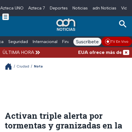
Azteca UNO
Azteca 7
Deportes
Noticias
adn Noticias
Video
Skip to main content
Suscríbete
ica
Seguridad
Internacional
Finanzas
adn Noticias Radio
Esp
TV En Vivo
ÚLTIMA HORA
EUA ofrece más de 100 mill
/
Ciudad
/
Nota
Activan triple alerta por
tormentas y granizadas en la