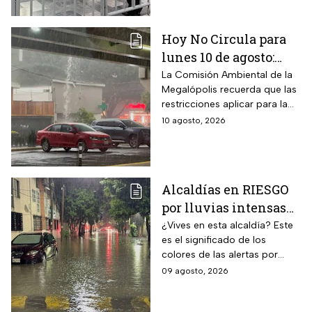
Hoy No Circula para
lunes 10 de agosto:
¿Qué autos descansan
La Comisión Ambiental de la
Megalópolis recuerda que las
en CDMX y Edomex?
restricciones aplicar para la
Ciudad de México y Estado
10 agosto, 2026
de México
Alcaldías en RIESGO
por lluvias intensas
en CDMX hoy 9 de
¿Vives en esta alcaldía? Este
es el significado de los
agosto: ¿dónde hay
colores de las alertas por
alerta y peligro de
lluvias en la capital mexicana.
09 agosto, 2026
inundaciones?