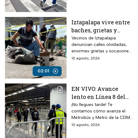
Iztapalapa vive entre
baches, grietas y
socavones
Vecinos de Iztapalapa
denuncian calles olvidadas,
enormes grietas y socavones
que representan un riesgo
10 agosto, 2026
para peatones, automovilistas
y viviendas, mientras las
02:01
autoridades no atienden las
afectaciones.
EN VIVO: Avance
lento en Línea 8 del
Metro CDMX por
¡No llegues tarde! Te
contamos cómo avanza el
lluvia; Metrobús con
Metrobús y Metro de la CDMX
estaciones cerradas
durante este lunes de lluvias
10 agosto, 2026
hoy lunes 10 de agosto
en la capital.