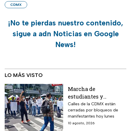
CDMX
¡No te pierdas nuestro contenido,
sigue a adn Noticias en Google
News!
LO MÁS VISTO
Marcha de
estudiantes y
bloqueos hoy 10 de
Calles de la CDMX están
cerradas por bloqueos de
agosto; calles cerradas
manifestantes hoy lunes
en la CDMX minuto a
10 agosto, 2026
minuto