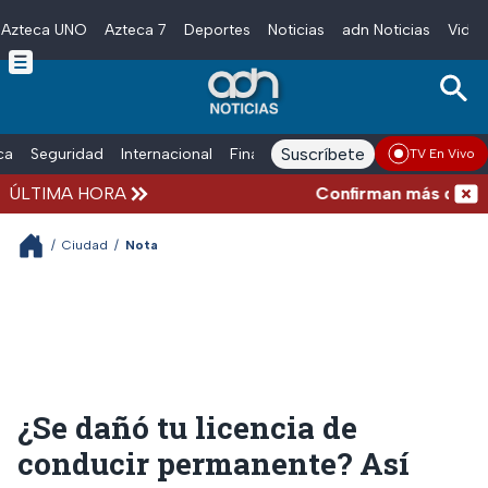
Azteca UNO
Azteca 7
Deportes
Noticias
adn Noticias
Video
Skip to main content
Suscríbete
ica
Seguridad
Internacional
Finanzas
adn Noticias Radio
Esp
TV En Vivo
ÚLTIMA HORA
Confirman más de 100 mu
/
Ciudad
/
Nota
¿Se dañó tu licencia de
conducir permanente? Así