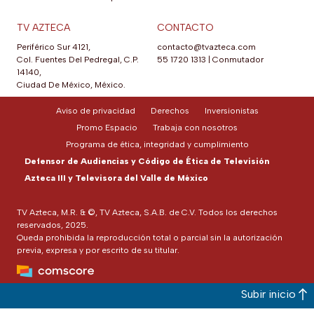
TV AZTECA
CONTACTO
Periférico Sur 4121,
contacto@tvazteca.com
Col. Fuentes Del Pedregal, C.P.
55 1720 1313
|
Conmutador
14140,
Ciudad De México, México.
Aviso de privacidad
Derechos
Inversionistas
Promo Espacio
Trabaja con nosotros
Programa de ética, integridad y cumplimiento
Defensor de Audiencias y Código de Ética de Televisión
Azteca III y Televisora del Valle de México
TV Azteca, M.R. & ©, TV Azteca, S.A.B. de C.V. Todos los derechos
reservados, 2025.
Queda prohibida la reproducción total o parcial sin la autorización
previa, expresa y por escrito de su titular.
Subir inicio