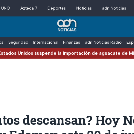
a UNO
Azteca 7
Deportes
Noticias
adn Noticias
ica
Seguridad
Internacional
Finanzas
adn Noticias Radio
Esp
 Unidos suspende la importación de aguacate de Michoacá
utos descansan? Hoy No