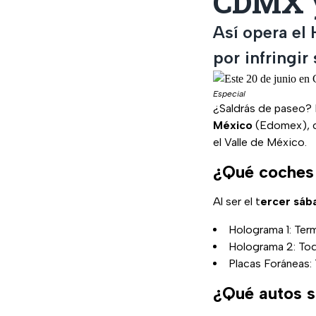
CDMX y
Así opera el
por infringir
Especial
¿Saldrás de paseo?
México
(Edomex), co
el Valle de México.
¿Qué coches 
Al ser el t
ercer sáb
Holograma 1: Ter
Holograma 2: Tod
Placas Foráneas:
¿Qué autos sí