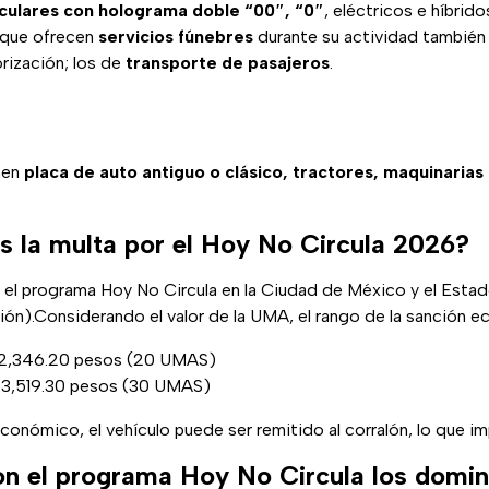
iculares con holograma doble “00″, “0″
, eléctricos e híbrid
 que ofrecen
servicios fúnebres
durante su actividad también 
orización; los de
transporte de pasajeros
.
nen
placa de auto antiguo o clásico, tractores, maquinarias
s la multa por el Hoy No Circula 2026?
ir el programa Hoy No Circula en la Ciudad de México y el Est
ión).Considerando el valor de la UMA, el rango de la sanción e
2,346.20 pesos (20 UMAS)
3,519.30 pesos (30 UMAS)
nómico, el vehículo puede ser remitido al corralón, lo que impl
n el programa Hoy No Circula los domi