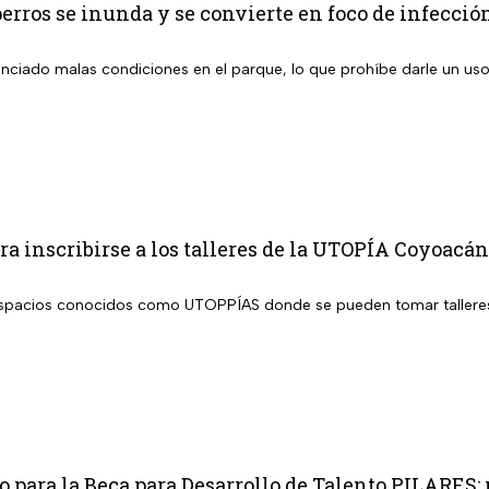
erros se inunda y se convierte en foco de infección
nciado malas condiciones en el parque, lo que prohíbe darle un u
ra inscribirse a los talleres de la UTOPÍA Coyoacán
spacios conocidos como UTOPPÍAS donde se pueden tomar talleres 
o para la Beca para Desarrollo de Talento PILARES; r