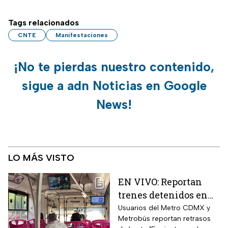
Tags relacionados
CNTE
Manifestaciones
¡No te pierdas nuestro contenido,
sigue a adn Noticias en Google
News!
LO MÁS VISTO
EN VIVO: Reportan
trenes detenidos en
líneas del Metro
Usuarios del Metro CDMX y
Metrobús reportan retrasos
CDMX hoy 7 de agosto;