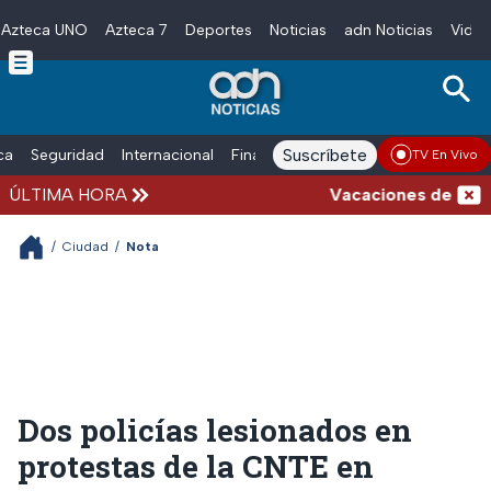
Azteca UNO
Azteca 7
Deportes
Noticias
adn Noticias
Video
Skip to main content
Suscríbete
ica
Seguridad
Internacional
Finanzas
adn Noticias Radio
Esp
TV En Vivo
ÚLTIMA HORA
Vacaciones de verano 
/
Ciudad
/
Nota
Dos policías lesionados en
protestas de la CNTE en