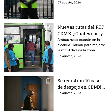
de agosto, los horarios del
07 agosto, 2026
programa y quiénes están
exentos en la CDMX y el
Estado de México.
Nuevas rutas del RTP
CDMX: ¿Cuáles son y
con qué estaciones
Ambas rutas estarán en la
alcaldía Tlalpan para mejorar
del Metrobús
la movilidad de la zona
conectan?
06 agosto, 2026
Se registran 10 casos
de despojo en CDMX:
adultos mayores son
06 agosto, 2026
las principales
víctimas