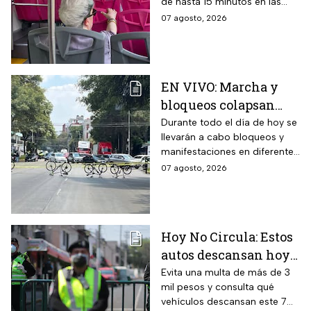
de hasta 15 minutos en las
Metrobús restablece
líneas
07 agosto, 2026
servicio
EN VIVO: Marcha y
bloqueos colapsan
calles por cierres en
Durante todo el día de hoy se
llevarán a cabo bloqueos y
CDMX hoy
manifestaciones en diferentes
zonas de la CDMX por lo que
07 agosto, 2026
se recomienda a los
automovilistas tomar
previsiones para evitar el
tráfico.
Hoy No Circula: Estos
autos descansan hoy
viernes 7 de agosto en
Evita una multa de más de 3
mil pesos y consulta qué
CDMX y EDOMEX
vehículos descansan este 7