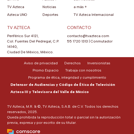
TV Azteca
Noticias
a más +
Azteca UNO
Deportes
TV Azteca Internacional
TV AZTECA
CONTACTO
Periférico Sur 4121,
contacto@tvazteca.com
Col. Fuentes Del Pedregal, C.P.
55 1720 1313
|
Conmutador
14140,
Ciudad De México, México.
Aviso de privacidad
Derechos
Inversionistas
Promo Espacio
Trabaja con nosotros
Programa de ética, integridad y cumplimiento
Defensor de Audiencias y Código de Ética de Televisión
Azteca III y Televisora del Valle de México
TV Azteca, M.R. & ©, TV Azteca, S.A.B. de C.V. Todos los derechos
reservados, 2025.
Queda prohibida la reproducción total o parcial sin la autorización
previa, expresa y por escrito de su titular.