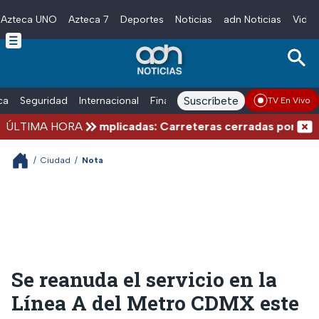
Azteca UNO
Azteca 7
Deportes
Noticias
adn Noticias
Video
Skip to main content
Suscríbete
ica
Seguridad
Internacional
Finanzas
adn Noticias Radio
Esp
TV En Vivo
de verano complicadas: Carreteras cerradas por bloqueos
ÚLTIMA HORA
/
Ciudad
/
Nota
Se reanuda el servicio en la
Línea A del Metro CDMX este