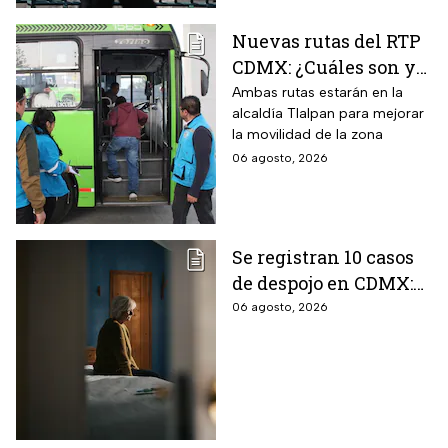
Estado de México.
Nuevas rutas del RTP
CDMX: ¿Cuáles son y
con qué estaciones
Ambas rutas estarán en la
alcaldía Tlalpan para mejorar
del Metrobús
la movilidad de la zona
conectan?
06 agosto, 2026
Se registran 10 casos
de despojo en CDMX:
adultos mayores son
06 agosto, 2026
las principales
víctimas