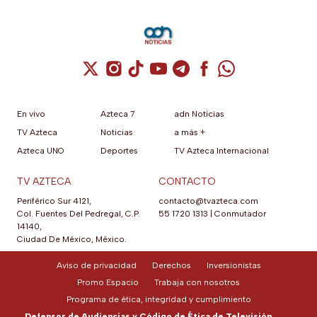
Cuenta de X / Twitter (se abre en una nuev
Cuenta de Instagram (se abre en una n
Cuenta de TikTok (se abre en una
Cuenta de YouTube (se abre 
Cuenta de Telegram (se a
Cuenta de Facebook 
Cuenta de Whats
En vivo
Azteca 7
adn Noticias
TV Azteca
Noticias
a más +
Azteca UNO
Deportes
TV Azteca Internacional
TV AZTECA
CONTACTO
Periférico Sur 4121,
contacto@tvazteca.com
Col. Fuentes Del Pedregal, C.P.
55 1720 1313
|
Conmutador
14140,
Ciudad De México, México.
Aviso de privacidad
Derechos
Inversionistas
Promo Espacio
Trabaja con nosotros
Programa de ética, integridad y cumplimiento
Defensor de Audiencias y Código de Ética de Televisión