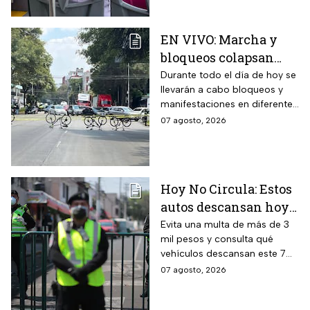
EN VIVO: Marcha y
bloqueos colapsan
calles por cierres en
Durante todo el día de hoy se
llevarán a cabo bloqueos y
CDMX hoy
manifestaciones en diferentes
zonas de la CDMX por lo que
07 agosto, 2026
se recomienda a los
automovilistas tomar
previsiones para evitar el
tráfico.
Hoy No Circula: Estos
autos descansan hoy
viernes 7 de agosto en
Evita una multa de más de 3
mil pesos y consulta qué
CDMX y EDOMEX
vehículos descansan este 7
de agosto, los horarios del
07 agosto, 2026
programa y quiénes están
exentos en la CDMX y el