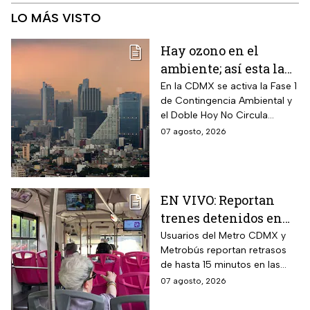
LO MÁS VISTO
Hay ozono en el
ambiente; así esta la
calidad del aire en
En la CDMX se activa la Fase 1
de Contingencia Ambiental y
CDMX hoy
el Doble Hoy No Circula
cuando hay altos índices de
07 agosto, 2026
contaminación.
EN VIVO: Reportan
trenes detenidos en
líneas del Metro
Usuarios del Metro CDMX y
Metrobús reportan retrasos
CDMX hoy 7 de agosto;
de hasta 15 minutos en las
Metrobús restablece
líneas
07 agosto, 2026
servicio