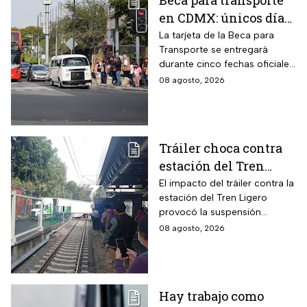
Beca para transporte
en CDMX: únicos días
para recoger la tarjeta
La tarjeta de la Beca para
Transporte se entregará
si te atrasaste
durante cinco fechas oficiales
en la CDMX; estos son los
08 agosto, 2026
requisitos
Tráiler choca contra
estación del Tren
Ligero en CDMX
El impacto del tráiler contra la
estación del Tren Ligero
provocó la suspensión
momentánea del servicio
08 agosto, 2026
Hay trabajo como