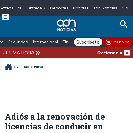
Azteca UNO
Azteca 7
Deportes
Noticias
adn Noticias
Video
Skip to main content
Suscríbete
ica
Seguridad
Internacional
Finanzas
adn Noticias Radio
Esp
TV En Vivo
ÚLTIMA HORA
Detienen al hombre
/
Ciudad
/
Nota
Adiós a la renovación de
licencias de conducir en