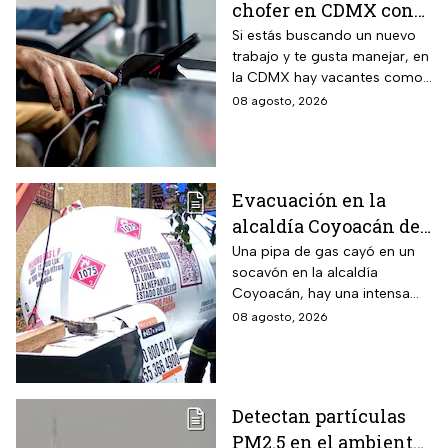
chofer en CDMX con
sueldo de 13 mil 500
Si estás buscando un nuevo
trabajo y te gusta manejar, en
pesos; requisitos para
la CDMX hay vacantes como
aplicar
chofer y aquí te decimos
08 agosto, 2026
cuáles son los requisitos y
cómo puedes aplicar.
Evacuación en la
alcaldía Coyoacán de
CDMX tras caída de
Una pipa de gas cayó en un
socavón en la alcaldía
una pipa en un
Coyoacán, hay una intensa
socavón
movilización de servicios de
08 agosto, 2026
emergencia en al zona.
Detectan partículas
PM2.5 en el ambiente;