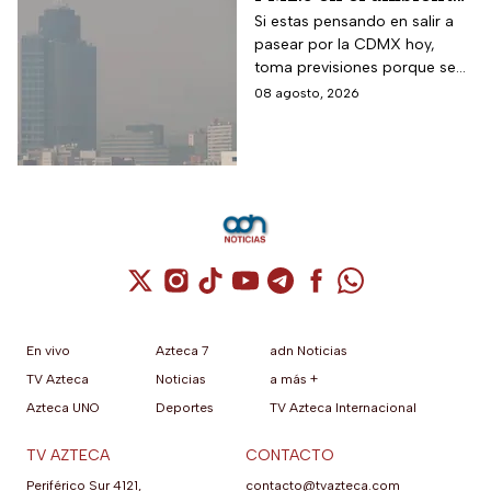
así esta la calidad del
Si estas pensando en salir a
pasear por la CDMX hoy,
aire hoy en la CDMX
toma previsiones porque se
detectaron partículas
08 agosto, 2026
contaminantes en el
ambiente.
Cuenta de X / Twitter (se abre en una nuev
Cuenta de Instagram (se abre en una n
Cuenta de TikTok (se abre en una
Cuenta de YouTube (se abre 
Cuenta de Telegram (se a
Cuenta de Facebook 
Cuenta de Whats
En vivo
Azteca 7
adn Noticias
TV Azteca
Noticias
a más +
Azteca UNO
Deportes
TV Azteca Internacional
TV AZTECA
CONTACTO
Periférico Sur 4121,
contacto@tvazteca.com