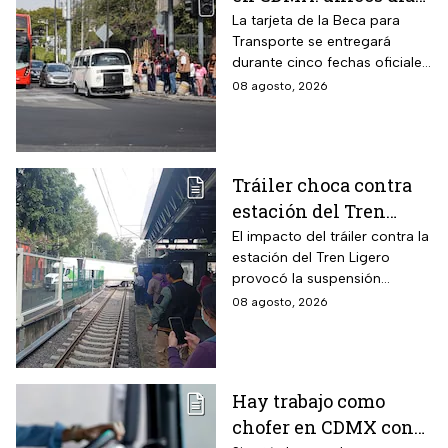
para recoger la tarjeta
La tarjeta de la Beca para
Transporte se entregará
si te atrasaste
durante cinco fechas oficiales
en la CDMX; estos son los
08 agosto, 2026
requisitos
Tráiler choca contra
estación del Tren
Ligero en CDMX
El impacto del tráiler contra la
estación del Tren Ligero
provocó la suspensión
momentánea del servicio
08 agosto, 2026
Hay trabajo como
chofer en CDMX con