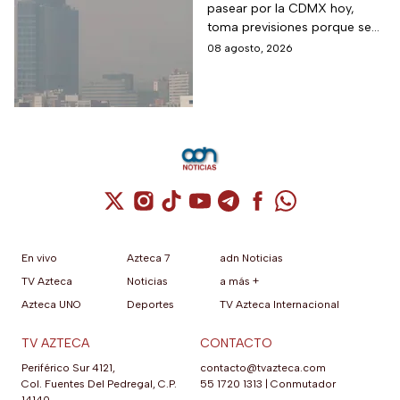
pasear por la CDMX hoy,
aire hoy en la CDMX
toma previsiones porque se
detectaron partículas
08 agosto, 2026
contaminantes en el
ambiente.
Cuenta de X / Twitter (se abre en una nuev
Cuenta de Instagram (se abre en una n
Cuenta de TikTok (se abre en una
Cuenta de YouTube (se abre 
Cuenta de Telegram (se a
Cuenta de Facebook 
Cuenta de Whats
En vivo
Azteca 7
adn Noticias
TV Azteca
Noticias
a más +
Azteca UNO
Deportes
TV Azteca Internacional
TV AZTECA
CONTACTO
Periférico Sur 4121,
contacto@tvazteca.com
Col. Fuentes Del Pedregal, C.P.
55 1720 1313
|
Conmutador