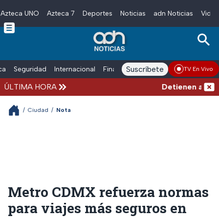
Azteca UNO
Azteca 7
Deportes
Noticias
adn Noticias
Video
Skip to main content
Suscríbete
ica
Seguridad
Internacional
Finanzas
adn Noticias Radio
Esp
TV En Vivo
ÚLTIMA HORA
Detienen al hombr
/
Ciudad
/
Nota
Metro CDMX refuerza normas
para viajes más seguros en