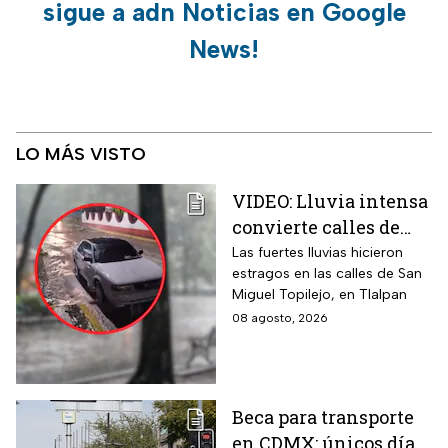
sigue a adn Noticias en Google
News!
LO MÁS VISTO
VIDEO: Lluvia intensa
convierte calles de
Tlalpan en ríos
Las fuertes lluvias hicieron
estragos en las calles de San
Miguel Topilejo, en Tlalpan
08 agosto, 2026
Beca para transporte
en CDMX: únicos días