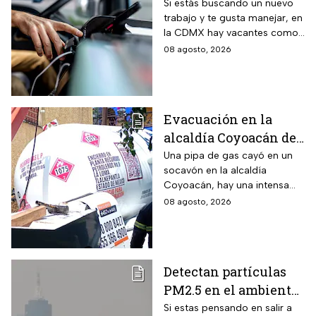
sueldo de 13 mil 500
Si estás buscando un nuevo
trabajo y te gusta manejar, en
pesos; requisitos para
la CDMX hay vacantes como
aplicar
chofer y aquí te decimos
08 agosto, 2026
cuáles son los requisitos y
cómo puedes aplicar.
Evacuación en la
alcaldía Coyoacán de
CDMX tras caída de
Una pipa de gas cayó en un
socavón en la alcaldía
una pipa en un
Coyoacán, hay una intensa
socavón
movilización de servicios de
08 agosto, 2026
emergencia en al zona.
Detectan partículas
PM2.5 en el ambiente;
así esta la calidad del
Si estas pensando en salir a