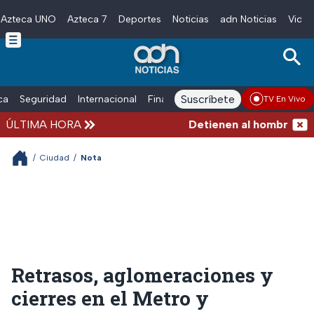
Azteca UNO
Azteca 7
Deportes
Noticias
adn Noticias
Video
Skip to main content
Suscríbete
ica
Seguridad
Internacional
Finanzas
adn Noticias Radio
Esp
TV En Vivo
ÚLTIMA HORA
Detienen al hombre que e
/
Ciudad
/
Nota
Retrasos, aglomeraciones y
cierres en el Metro y