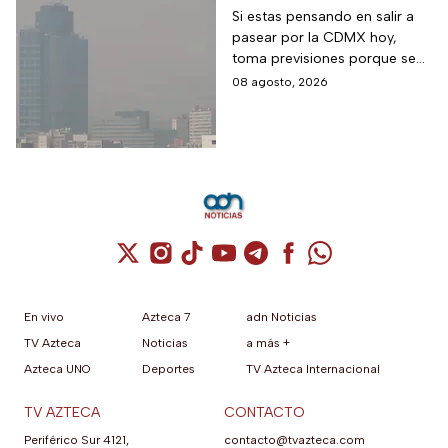
así esta la calidad del
Si estas pensando en salir a
pasear por la CDMX hoy,
aire hoy en la CDMX
toma previsiones porque se
detectaron partículas
08 agosto, 2026
contaminantes en el
ambiente.
Cuenta de X / Twitter (se abre en una nuev
Cuenta de Instagram (se abre en una n
Cuenta de TikTok (se abre en una
Cuenta de YouTube (se abre 
Cuenta de Telegram (se a
Cuenta de Facebook 
Cuenta de Whats
En vivo
Azteca 7
adn Noticias
TV Azteca
Noticias
a más +
Azteca UNO
Deportes
TV Azteca Internacional
TV AZTECA
CONTACTO
Periférico Sur 4121,
contacto@tvazteca.com