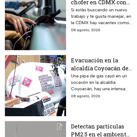
chofer en CDMX con
sueldo de 13 mil 500
Si estás buscando un nuevo
trabajo y te gusta manejar, en
pesos; requisitos para
la CDMX hay vacantes como
aplicar
chofer y aquí te decimos
08 agosto, 2026
cuáles son los requisitos y
cómo puedes aplicar.
Evacuación en la
alcaldía Coyoacán de
CDMX tras caída de
Una pipa de gas cayó en un
socavón en la alcaldía
una pipa en un
Coyoacán, hay una intensa
socavón
movilización de servicios de
08 agosto, 2026
emergencia en al zona.
Detectan partículas
PM2.5 en el ambiente;