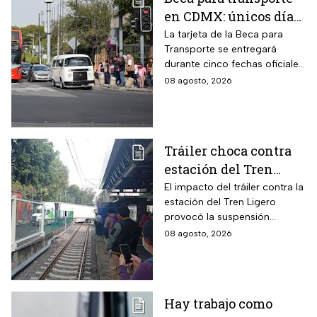
en CDMX: únicos días
para recoger la tarjeta
La tarjeta de la Beca para
Transporte se entregará
si te atrasaste
durante cinco fechas oficiales
en la CDMX; estos son los
08 agosto, 2026
requisitos
Tráiler choca contra
estación del Tren
Ligero en CDMX
El impacto del tráiler contra la
estación del Tren Ligero
provocó la suspensión
momentánea del servicio
08 agosto, 2026
Hay trabajo como