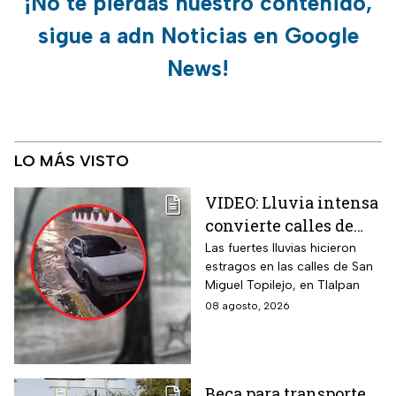
¡No te pierdas nuestro contenido,
sigue a adn Noticias en Google
News!
LO MÁS VISTO
VIDEO: Lluvia intensa
convierte calles de
Tlalpan en ríos
Las fuertes lluvias hicieron
estragos en las calles de San
Miguel Topilejo, en Tlalpan
08 agosto, 2026
Beca para transporte