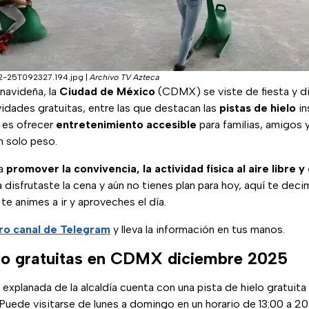
-12-25T092327.194.jpg
|
Archivo TV Azteca
navideña, la
Ciudad de México
(CDMX) se viste de fiesta y d
idades gratuitas, entre las que destacan las
pistas de hielo
in
o es ofrecer
entretenimiento accesible
para familias, amigos y
n solo peso.
ca
promover la convivencia, la actividad física al aire libre y 
a disfrutaste la cena y aún no tienes plan para hoy, aquí te de
te animes a ir y aproveches el día.
ro canal de Telegram
y lleva la información en tus manos.
elo gratuitas en CDMX diciembre 2025
explanada de la alcaldía cuenta con una pista de hielo gratuita 
 Puede visitarse de lunes a domingo en un horario de 13:00 a 20