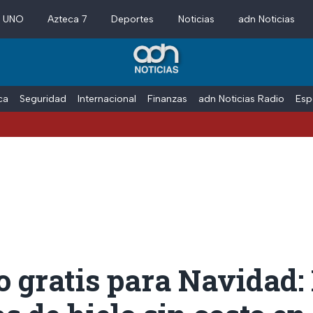
a UNO
Azteca 7
Deportes
Noticias
adn Noticias
ica
Seguridad
Internacional
Finanzas
adn Noticias Radio
Esp
 gratis para Navidad: 