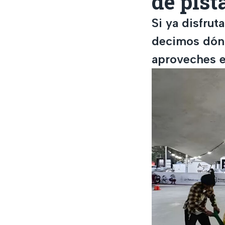
de pist
Si ya disfrut
decimos dónd
aproveches el