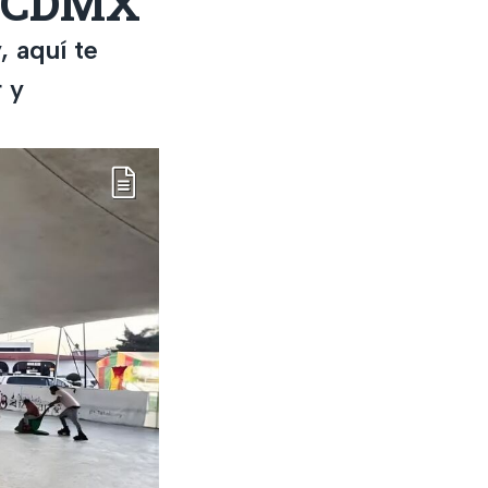
en CDMX
, aquí te
 y