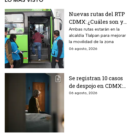
LO MÁS VISTO
Nuevas rutas del RTP
CDMX: ¿Cuáles son y
con qué estaciones
Ambas rutas estarán en la
alcaldía Tlalpan para mejorar
del Metrobús
la movilidad de la zona
conectan?
06 agosto, 2026
Se registran 10 casos
de despojo en CDMX:
adultos mayores son
06 agosto, 2026
las principales
víctimas