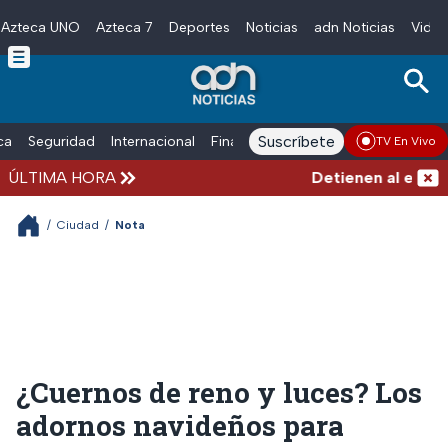
Azteca UNO
Azteca 7
Deportes
Noticias
adn Noticias
Video
Skip to main content
Suscríbete
ica
Seguridad
Internacional
Finanzas
adn Noticias Radio
Esp
TV En Vivo
ÚLTIMA HORA
Detienen al exgober
/
Ciudad
/
Nota
¿Cuernos de reno y luces? Los
adornos navideños para