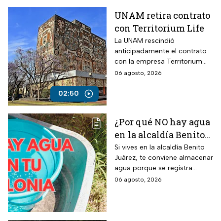
UNAM retira contrato
con Territorium Life
La UNAM rescindió
anticipadamente el contrato
con la empresa Territorium
Life, encargada del examen
06 agosto, 2026
de ingreso a licenciatura.
02:50
¿Por qué NO hay agua
en la alcaldía Benito
Juárez? Lista de
Si vives en la alcaldía Benito
Juárez, te conviene almacenar
colonias afectadas
agua porque se registra
hasta el viernes
suspensión del suministro por
06 agosto, 2026
más de 48 horas.