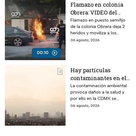
Flamazo en colonia
Obrera: VIDEO del
siniestro en puesto
Flamazo en puesto semifijo
de la colonia Obrera deja 2
semifijo que dejó
heridos y moviliza a los
heridos
servicios de emergencia en
06 agosto, 2026
Isabel la Católica y
Chimalpopoca.
00:10
Hay partículas
contaminantes en el
ambiente; así está la
La contaminación ambiental
provoca daños a la salud y
calidad del aire hoy
por ello en la CDMX se
en CDMX
monitorea la calidad del aire
06 agosto, 2026
para en caso de ser necesario
activar la Fase 1 de
Contingencia Ambiental.