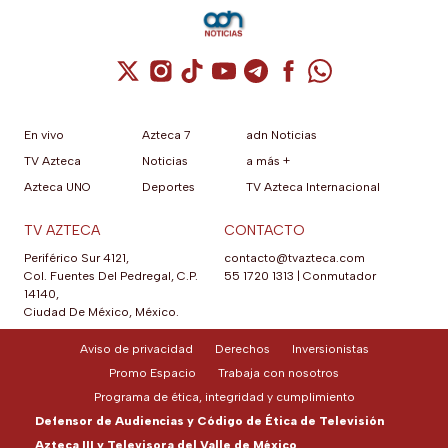
Cuenta de X / Twitter (se abre en una nuev
Cuenta de Instagram (se abre en una n
Cuenta de TikTok (se abre en una
Cuenta de YouTube (se abre 
Cuenta de Telegram (se a
Cuenta de Facebook 
Cuenta de Whats
En vivo
Azteca 7
adn Noticias
TV Azteca
Noticias
a más +
Azteca UNO
Deportes
TV Azteca Internacional
TV AZTECA
CONTACTO
Periférico Sur 4121,
contacto@tvazteca.com
Col. Fuentes Del Pedregal, C.P.
55 1720 1313
|
Conmutador
14140,
Ciudad De México, México.
Aviso de privacidad
Derechos
Inversionistas
Promo Espacio
Trabaja con nosotros
Programa de ética, integridad y cumplimiento
Defensor de Audiencias y Código de Ética de Televisión
Azteca III y Televisora del Valle de México