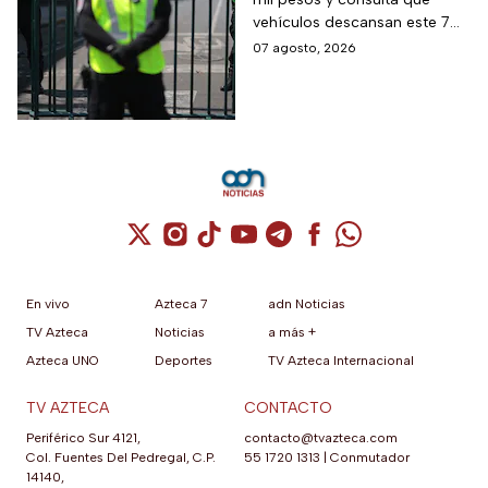
CDMX y EDOMEX
vehículos descansan este 7
de agosto, los horarios del
07 agosto, 2026
programa y quiénes están
exentos en la CDMX y el
Estado de México.
Cuenta de X / Twitter (se abre en una nuev
Cuenta de Instagram (se abre en una n
Cuenta de TikTok (se abre en una
Cuenta de YouTube (se abre 
Cuenta de Telegram (se a
Cuenta de Facebook 
Cuenta de Whats
En vivo
Azteca 7
adn Noticias
TV Azteca
Noticias
a más +
Azteca UNO
Deportes
TV Azteca Internacional
TV AZTECA
CONTACTO
Periférico Sur 4121,
contacto@tvazteca.com
Col. Fuentes Del Pedregal, C.P.
55 1720 1313
|
Conmutador
14140,