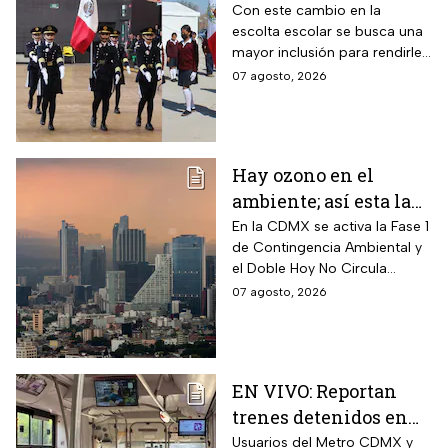
¿cómo se elegirá a los
Con este cambio en la
escolta escolar se busca una
alumnos a partir de
mayor inclusión para rendirle
ahora?
honores a la bandera
07 agosto, 2026
Hay ozono en el
ambiente; así esta la
calidad del aire en
En la CDMX se activa la Fase 1
de Contingencia Ambiental y
CDMX hoy
el Doble Hoy No Circula
cuando hay altos índices de
07 agosto, 2026
contaminación.
EN VIVO: Reportan
trenes detenidos en
líneas del Metro
Usuarios del Metro CDMX y