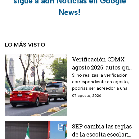
sigue a adn Noticias en Google
News!
LO MÁS VISTO
Verificación CDMX
agosto 2026: autos que
deben hacer el
Si no realizas la verificación
correspondiente en agosto,
trámite y posibles
podrías ser acreedor a una
multas
sanción económica
07 agosto, 2026
SEP cambia las reglas
de la escolta escolar: