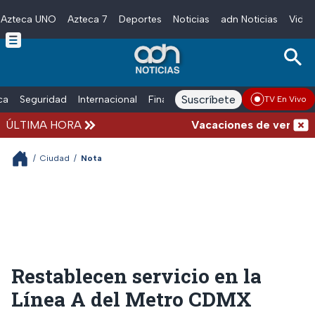
Azteca UNO
Azteca 7
Deportes
Noticias
adn Noticias
Video
Skip to main content
Suscríbete
ica
Seguridad
Internacional
Finanzas
adn Noticias Radio
Esp
TV En Vivo
ÚLTIMA HORA
Vacaciones de verano comp
/
Ciudad
/
Nota
Restablecen servicio en la
Línea A del Metro CDMX