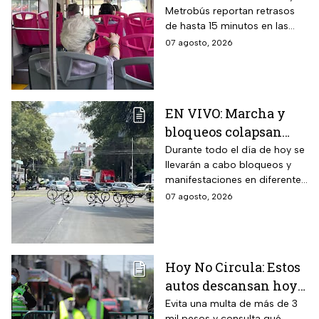
Metrobús reportan retrasos
CDMX hoy 7 de agosto;
de hasta 15 minutos en las
Metrobús restablece
líneas
07 agosto, 2026
servicio
EN VIVO: Marcha y
bloqueos colapsan
calles por cierres en
Durante todo el día de hoy se
llevarán a cabo bloqueos y
CDMX hoy
manifestaciones en diferentes
zonas de la CDMX por lo que
07 agosto, 2026
se recomienda a los
automovilistas tomar
previsiones para evitar el
tráfico.
Hoy No Circula: Estos
autos descansan hoy
viernes 7 de agosto en
Evita una multa de más de 3
mil pesos y consulta qué