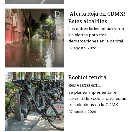
¡Alerta Roja en CDMX!
Estas alcaldías
registran lluvias
Las autoridades actualizaron
las alertas para tres
intensas e
demarcaciones en la capital
inundaciones este
del país por las intensas
07 agosto, 2026
viernes 7 de agosto
lluvias
Ecobici tendrá
servicio en
Iztapalapa, Tlalpan e
Se planea implementar el
servicio de Ecobici para estas
Iztacalco; preparan
tres alcaldías en la CDMX
nuevas estaciones
07 agosto, 2026