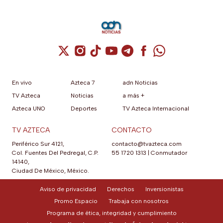
Cuenta de X / Twitter (se abre en una nuev
Cuenta de Instagram (se abre en una n
Cuenta de TikTok (se abre en una
Cuenta de YouTube (se abre 
Cuenta de Telegram (se a
Cuenta de Facebook 
Cuenta de Whats
En vivo
Azteca 7
adn Noticias
TV Azteca
Noticias
a más +
Azteca UNO
Deportes
TV Azteca Internacional
TV AZTECA
CONTACTO
Periférico Sur 4121,
contacto@tvazteca.com
Col. Fuentes Del Pedregal, C.P.
55 1720 1313
|
Conmutador
14140,
Ciudad De México, México.
Aviso de privacidad
Derechos
Inversionistas
Promo Espacio
Trabaja con nosotros
Programa de ética, integridad y cumplimiento