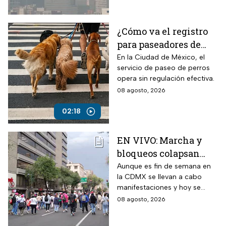
ambiente.
¿Cómo va el registro
para paseadores de
perros?
En la Ciudad de México, el
servicio de paseo de perros
opera sin regulación efectiva.
08 agosto, 2026
02:18
EN VIVO: Marcha y
bloqueos colapsan
calles de CDMX hoy
Aunque es fin de semana en
la CDMX se llevan a cabo
sábado
manifestaciones y hoy se
tienen previstos bloqueos en
08 agosto, 2026
algunas alcaldías de la capital.