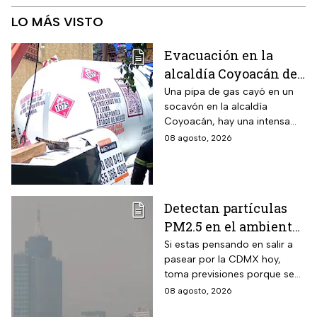
LO MÁS VISTO
Evacuación en la
alcaldía Coyoacán de
CDMX tras caída de
Una pipa de gas cayó en un
socavón en la alcaldía
una pipa en un
Coyoacán, hay una intensa
socavón
movilización de servicios de
08 agosto, 2026
emergencia en al zona.
Detectan partículas
PM2.5 en el ambiente;
así esta la calidad del
Si estas pensando en salir a
pasear por la CDMX hoy,
aire hoy en la CDMX
toma previsiones porque se
detectaron partículas
08 agosto, 2026
contaminantes en el