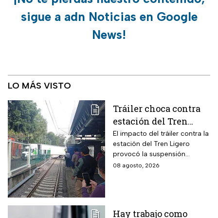
sigue a adn Noticias en Google
News!
LO MÁS VISTO
Tráiler choca contra
estación del Tren
Ligero en CDMX
El impacto del tráiler contra la
estación del Tren Ligero
provocó la suspensión
momentánea del servicio
08 agosto, 2026
Hay trabajo como