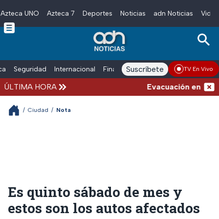
Azteca UNO
Azteca 7
Deportes
Noticias
adn Noticias
Video
Skip to main content
Suscríbete
ica
Seguridad
Internacional
Finanzas
adn Noticias Radio
Esp
TV En Vivo
ÚLTIMA HORA
Evacuación en la alca
/
Ciudad
/
Nota
Es quinto sábado de mes y
estos son los autos afectados