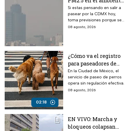
PM2.5 en el ambiente;
así esta la calidad del
Si estas pensando en salir a
pasear por la CDMX hoy,
aire hoy en la CDMX
toma previsiones porque se
detectaron partículas
08 agosto, 2026
contaminantes en el
ambiente.
¿Cómo va el registro
para paseadores de
perros?
En la Ciudad de México, el
servicio de paseo de perros
opera sin regulación efectiva.
08 agosto, 2026
02:18
EN VIVO: Marcha y
bloqueos colapsan