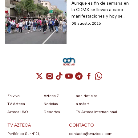
calles de CDMX hoy
Aunque es fin de semana en
la CDMX se llevan a cabo
sábado
manifestaciones y hoy se
tienen previstos bloqueos en
08 agosto, 2026
algunas alcaldías de la capital.
Cuenta de X / Twitter (se abre en una nuev
Cuenta de Instagram (se abre en una n
Cuenta de TikTok (se abre en una
Cuenta de YouTube (se abre 
Cuenta de Telegram (se a
Cuenta de Facebook 
Cuenta de Whats
En vivo
Azteca 7
adn Noticias
TV Azteca
Noticias
a más +
Azteca UNO
Deportes
TV Azteca Internacional
TV AZTECA
CONTACTO
Periférico Sur 4121,
contacto@tvazteca.com