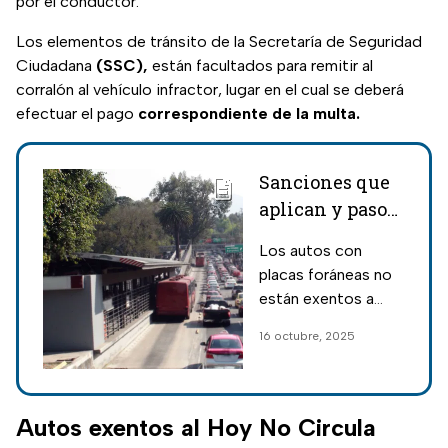
por el conductor.
Los elementos de tránsito de la Secretaría de Seguridad
Ciudadana
(SSC),
están facultados para remitir al
corralón al vehículo infractor, lugar en el cual se deberá
efectuar el pago
correspondiente de la multa.
Sanciones que
aplican y pasos
para saber si un
Los autos con
auto con placas
placas foráneas no
foráneas tiene
están exentos a
infracciones en
multas y sanciones
16 octubre, 2025
CDMX
dentro de la CDMX;
autoridades de
tránsito pueden
remover matrículas
Autos exentos al Hoy No Circula
y mucho más.