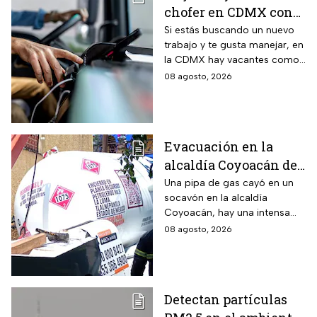
chofer en CDMX con
sueldo de 13 mil 500
Si estás buscando un nuevo
trabajo y te gusta manejar, en
pesos; requisitos para
la CDMX hay vacantes como
aplicar
chofer y aquí te decimos
08 agosto, 2026
cuáles son los requisitos y
cómo puedes aplicar.
Evacuación en la
alcaldía Coyoacán de
CDMX tras caída de
Una pipa de gas cayó en un
socavón en la alcaldía
una pipa en un
Coyoacán, hay una intensa
socavón
movilización de servicios de
08 agosto, 2026
emergencia en al zona.
Detectan partículas