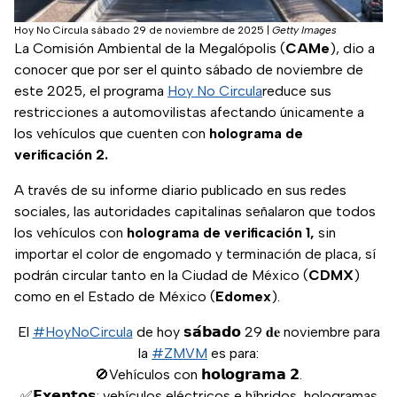
Hoy No Circula sábado 29 de noviembre de 2025
|
Getty Images
La Comisión Ambiental de la Megalópolis (
CAMe
), dio a
conocer que por ser el quinto sábado de noviembre de
este 2025, el programa
Hoy No Circula
reduce sus
restricciones a automovilistas afectando únicamente a
los vehículos que cuenten con
holograma de
verificación 2.
A través de su informe diario publicado en sus redes
sociales, las autoridades capitalinas señalaron que todos
los vehículos con
holograma de
verificación 1,
sin
importar el color de engomado y terminación de placa, sí
podrán circular tanto en la Ciudad de México (
CDMX
)
como en el Estado de México (
Edomex
).
El
#HoyNoCircula
de hoy 𝘀𝗮́𝗯𝗮𝗱𝗼 29 𝐝𝐞 noviembre para
la
#ZMVM
es para:
🚫Vehículos con 𝗵𝗼𝗹𝗼𝗴𝗿𝗮𝗺𝗮 𝟮.
✅𝗘𝘅𝗲𝗻𝘁𝗼𝘀: vehículos eléctricos e híbridos, hologramas