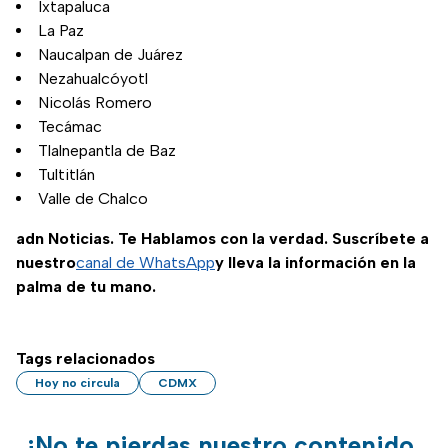
Ixtapaluca
La Paz
Naucalpan de Juárez
Nezahualcóyotl
Nicolás Romero
Tecámac
Tlalnepantla de Baz
Tultitlán
Valle de Chalco
adn Noticias. Te Hablamos con la verdad. Suscríbete a
nuestro
canal de WhatsApp
y lleva la información en la
palma de tu mano.
Tags relacionados
Hoy no circula
CDMX
¡No te pierdas nuestro contenido,