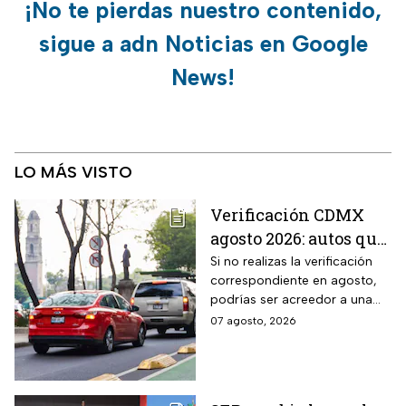
¡No te pierdas nuestro contenido,
sigue a adn Noticias en Google
News!
LO MÁS VISTO
Verificación CDMX
agosto 2026: autos que
deben hacer el
Si no realizas la verificación
correspondiente en agosto,
trámite y posibles
podrías ser acreedor a una
multas
sanción económica
07 agosto, 2026