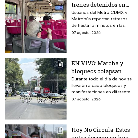
trenes detenidos en
líneas del Metro
Usuarios del Metro CDMX y
Metrobús reportan retrasos
CDMX hoy 7 de agosto;
de hasta 15 minutos en las
Metrobús restablece
líneas
07 agosto, 2026
servicio
EN VIVO: Marcha y
bloqueos colapsan
calles por cierres en
Durante todo el día de hoy se
llevarán a cabo bloqueos y
CDMX hoy
manifestaciones en diferentes
zonas de la CDMX por lo que
07 agosto, 2026
se recomienda a los
automovilistas tomar
previsiones para evitar el
tráfico.
Hoy No Circula: Estos
autos descansan hoy