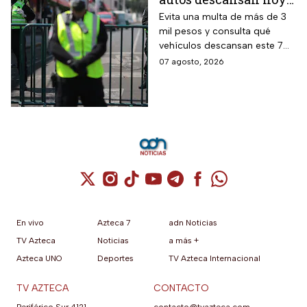
viernes 7 de agosto en
Evita una multa de más de 3
mil pesos y consulta qué
CDMX y EDOMEX
vehículos descansan este 7
de agosto, los horarios del
07 agosto, 2026
programa y quiénes están
exentos en la CDMX y el
Estado de México.
Cuenta de X / Twitter (se abre en una nuev
Cuenta de Instagram (se abre en una n
Cuenta de TikTok (se abre en una
Cuenta de YouTube (se abre 
Cuenta de Telegram (se a
Cuenta de Facebook 
Cuenta de Whats
En vivo
Azteca 7
adn Noticias
TV Azteca
Noticias
a más +
Azteca UNO
Deportes
TV Azteca Internacional
TV AZTECA
CONTACTO