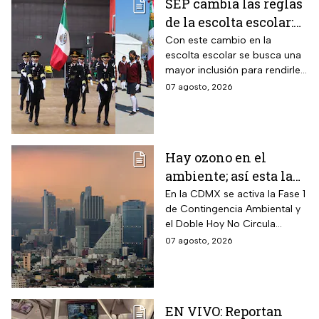
SEP cambia las reglas
de la escolta escolar:
¿cómo se elegirá a los
Con este cambio en la
escolta escolar se busca una
alumnos a partir de
mayor inclusión para rendirle
ahora?
honores a la bandera
07 agosto, 2026
Hay ozono en el
ambiente; así esta la
calidad del aire en
En la CDMX se activa la Fase 1
de Contingencia Ambiental y
CDMX hoy
el Doble Hoy No Circula
cuando hay altos índices de
07 agosto, 2026
contaminación.
EN VIVO: Reportan