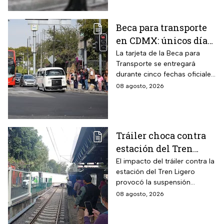
Beca para transporte
en CDMX: únicos días
para recoger la tarjeta
La tarjeta de la Beca para
Transporte se entregará
si te atrasaste
durante cinco fechas oficiales
en la CDMX; estos son los
08 agosto, 2026
requisitos
Tráiler choca contra
estación del Tren
Ligero en CDMX
El impacto del tráiler contra la
estación del Tren Ligero
provocó la suspensión
momentánea del servicio
08 agosto, 2026