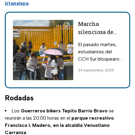
Iztapalapa
.
Marcha
silenciosa de
estudiantes de
El pasado martes,
CCH Sur por
estudiantes del
seguridad en la
CCH Sur bloquearon
UNAM; horario,
Insurgentes y
24 septiembre, 2025
ruta y
protestaron para
exigencias
exigir mayor
seguridad y
atención a la salud
Rodadas
mental en la UNAM.
Los
Guerreros bikers Tepito Barrio Bravo
se
reunirán a las 20:00 horas en el
parque recreativo
Francisco I. Madero, en la alcaldía Venustiano
Carranza
.