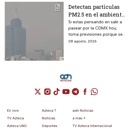
Detectan partículas
PM2.5 en el ambiente;
así esta la calidad del
Si estas pensando en salir a
pasear por la CDMX hoy,
aire hoy en la CDMX
toma previsiones porque se
detectaron partículas
08 agosto, 2026
contaminantes en el
ambiente.
Cuenta de X / Twitter (se abre en una nuev
Cuenta de Instagram (se abre en una n
Cuenta de TikTok (se abre en una
Cuenta de YouTube (se abre 
Cuenta de Telegram (se a
Cuenta de Facebook 
Cuenta de Whats
En vivo
Azteca 7
adn Noticias
TV Azteca
Noticias
a más +
Azteca UNO
Deportes
TV Azteca Internacional