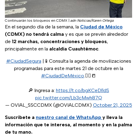
Continuarán los bloqueos en CDMX
|
adn Noticias/Karen Ortega
En el segundo día de la semana, la
Ciudad de México
(CDMX) no tendrá calma
y es que se prevén alrededor
de
12 marchas, concentraciones y bloqueos
,
principalmente en la
alcaldía Cuauhtémoc
.
#CiudadSegura
|📱Consulta la agenda de movilizaciones
programadas para este martes 21 de octubre en la
#CiudadDeMéxico
.👮‍♀️📒
🔎 Ingresa a:
https://t.co/bgKCeDl1dS
pic.twitter.com/Lb3cMwh87Q
— OVIAL_SSCCDMX (@OVIALCDMX)
October 21, 2025
Suscríbete a
nuestro canal de WhatsApp
y lleva la
información que te interesa, al momento y en la palma
de tu mano.