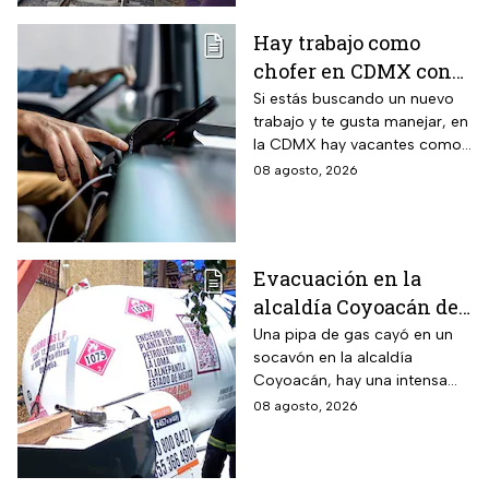
Hay trabajo como
chofer en CDMX con
sueldo de 13 mil 500
Si estás buscando un nuevo
trabajo y te gusta manejar, en
pesos; requisitos para
la CDMX hay vacantes como
aplicar
chofer y aquí te decimos
08 agosto, 2026
cuáles son los requisitos y
cómo puedes aplicar.
Evacuación en la
alcaldía Coyoacán de
CDMX tras caída de
Una pipa de gas cayó en un
socavón en la alcaldía
una pipa en un
Coyoacán, hay una intensa
socavón
movilización de servicios de
08 agosto, 2026
emergencia en al zona.