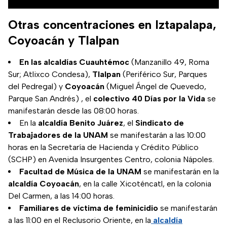
Otras concentraciones en Iztapalapa,
Coyoacán y Tlalpan
En las alcaldías Cuauhtémoc
(Manzanillo 49, Roma
Sur; Atlixco Condesa),
Tlalpan
(Periférico Sur, Parques
del Pedregal) y
Coyoacán
(Miguel Ángel de Quevedo,
Parque San Andrés) , el
colectivo 40 Días por la Vida
se
manifestarán desde las 08:00 horas.
En la
alcaldía Benito Juárez
, el
Sindicato de
Trabajadores de la UNAM
se manifestarán a las 10:00
horas en la Secretaría de Hacienda y Crédito Público
(SCHP) en Avenida Insurgentes Centro, colonia Nápoles.
Facultad de Música de la UNAM
se manifestarán en la
alcaldía Coyoacán
, en la calle Xicoténcatl, en la colonia
Del Carmen, a las 14:00 horas.
Familiares de víctima de feminicidio
se manifestarán
a las 11:00 en el Reclusorio Oriente, en la
alcaldía