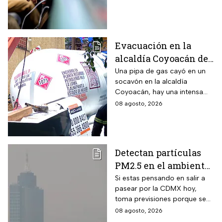
cuáles son los requisitos y
cómo puedes aplicar.
Evacuación en la
alcaldía Coyoacán de
CDMX tras caída de
Una pipa de gas cayó en un
socavón en la alcaldía
una pipa en un
Coyoacán, hay una intensa
socavón
movilización de servicios de
08 agosto, 2026
emergencia en al zona.
Detectan partículas
PM2.5 en el ambiente;
así esta la calidad del
Si estas pensando en salir a
pasear por la CDMX hoy,
aire hoy en la CDMX
toma previsiones porque se
detectaron partículas
08 agosto, 2026
contaminantes en el