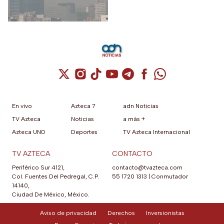
ambiente.
Cuenta de X / Twitter (se abre en una nuev
Cuenta de Instagram (se abre en una n
Cuenta de TikTok (se abre en una
Cuenta de YouTube (se abre 
Cuenta de Telegram (se a
Cuenta de Facebook 
Cuenta de Whats
En vivo
Azteca 7
adn Noticias
TV Azteca
Noticias
a más +
Azteca UNO
Deportes
TV Azteca Internacional
TV AZTECA
CONTACTO
Periférico Sur 4121,
contacto@tvazteca.com
Col. Fuentes Del Pedregal, C.P.
55 1720 1313
|
Conmutador
14140,
Ciudad De México, México.
Aviso de privacidad
Derechos
Inversionistas