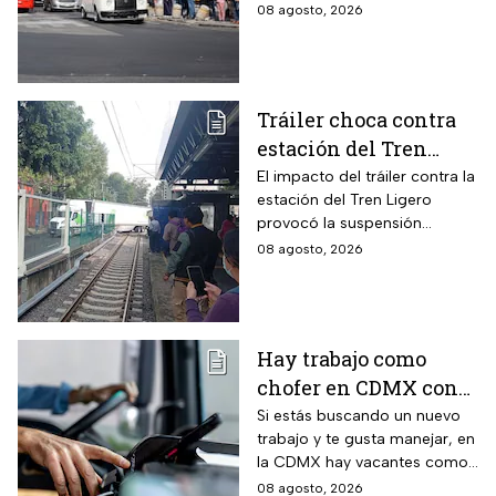
en la CDMX; estos son los
08 agosto, 2026
requisitos
Tráiler choca contra
estación del Tren
Ligero en CDMX
El impacto del tráiler contra la
estación del Tren Ligero
provocó la suspensión
momentánea del servicio
08 agosto, 2026
Hay trabajo como
chofer en CDMX con
sueldo de 13 mil 500
Si estás buscando un nuevo
trabajo y te gusta manejar, en
pesos; requisitos para
la CDMX hay vacantes como
aplicar
chofer y aquí te decimos
08 agosto, 2026