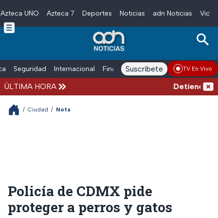
Azteca UNO
Azteca 7
Deportes
Noticias
adn Noticias
Video
Skip to main content
Suscríbete
ica
Seguridad
Internacional
Finanzas
adn Noticias Radio
Esp
TV En Vivo
ÚLTIMA HORA
Detienen al ho
/
Ciudad
/
Nota
Policía de CDMX pide
proteger a perros y gatos