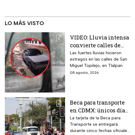
LO MÁS VISTO
VIDEO: Lluvia intensa
convierte calles de
Tlalpan en ríos
Las fuertes lluvias hicieron
estragos en las calles de San
Miguel Topilejo, en Tlalpan
08 agosto, 2026
Beca para transporte
en CDMX: únicos días
para recoger la tarjeta
La tarjeta de la Beca para
Transporte se entregará
si te atrasaste
durante cinco fechas oficiales