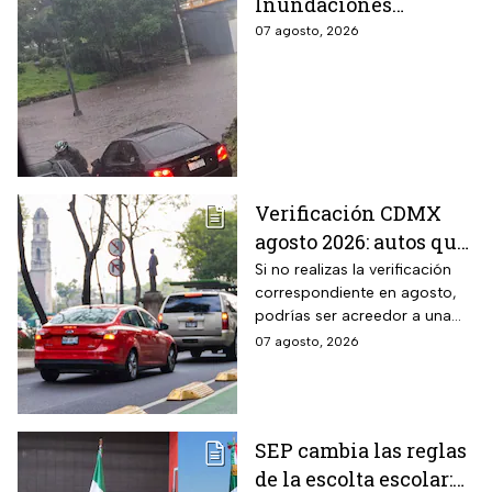
Inundaciones
colapsan Periférico
07 agosto, 2026
sur; hay caos y
encharcamientos
severos
Verificación CDMX
agosto 2026: autos que
deben hacer el
Si no realizas la verificación
correspondiente en agosto,
trámite y posibles
podrías ser acreedor a una
multas
sanción económica
07 agosto, 2026
SEP cambia las reglas
de la escolta escolar: