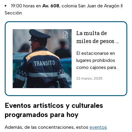
19:00 horas en
Av. 608
, colonia San Juan de Aragón Il
Sección.
La multa de
miles de pesos y
sanciones por
El estacionarse en
estacionarse en
lugares prohibidos
lugares
como cajones para
prohibidos en
personas con
22 marzo, 2025
CDMX este 2025
discapacidad o
frente a tomas de
agua, puede
representar una
Eventos artísticos y culturales
multa de miles de
programados para hoy
pesos.
Además, de las concentraciones, estos
eventos