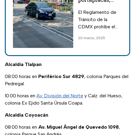
cinco
El Reglamento de
modificaciones
Tránsito de la
a tu auto que te
CDMX prohíbe el
harán pagar
uso de portaplacas
20 marzo, 2025
multas de miles
y otras
de pesos
modificaciones a
los autos, conoce
de cuánto son las
Alcaldía Tlalpan
multas por
08:00 horas en
Periférico Sur 4829
, colonia Parques del
alteraciones.
Pedregal.
10:00 horas en
Av. División del Norte
y Calz. del Hueso,
colonia Ex Ejido Santa Úrsula Coapa.
Alcaldía Coyoacán
08:00 horas en
Av. Miguel Ángel de Quevedo 1098
,
colonia Parque San Andrés.