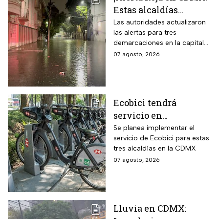
Estas alcaldías
registran lluvias
Las autoridades actualizaron
las alertas para tres
intensas e
demarcaciones en la capital
inundaciones este
del país por las intensas
07 agosto, 2026
viernes 7 de agosto
lluvias
Ecobici tendrá
servicio en
Iztapalapa, Tlalpan e
Se planea implementar el
servicio de Ecobici para estas
Iztacalco; preparan
tres alcaldías en la CDMX
nuevas estaciones
07 agosto, 2026
Lluvia en CDMX: