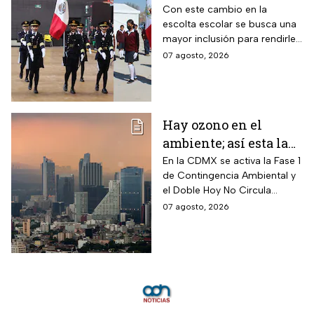
¿cómo se elegirá a los
Con este cambio en la
escolta escolar se busca una
alumnos a partir de
mayor inclusión para rendirle
ahora?
honores a la bandera
07 agosto, 2026
Hay ozono en el
ambiente; así esta la
calidad del aire en
En la CDMX se activa la Fase 1
de Contingencia Ambiental y
CDMX hoy
el Doble Hoy No Circula
cuando hay altos índices de
07 agosto, 2026
contaminación.