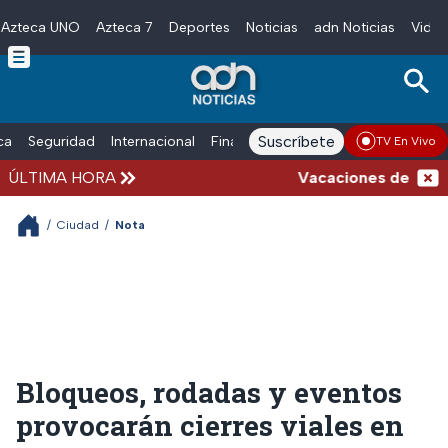
Azteca UNO
Azteca 7
Deportes
Noticias
adn Noticias
Video
Skip to main content
Suscríbete
ica
Seguridad
Internacional
Finanzas
adn Noticias Radio
Esp
TV En Vivo
ÚLTIMA HORA
Vacaciones de verano c
/
Ciudad
/
Nota
Bloqueos, rodadas y eventos
provocarán cierres viales en