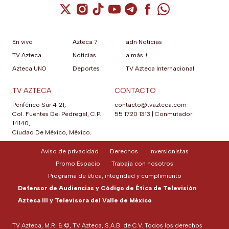
Cuenta de X / Twitter (se abre en una nuev
Cuenta de Instagram (se abre en una n
Cuenta de TikTok (se abre en una
Cuenta de YouTube (se abre 
Cuenta de Telegram (se a
Cuenta de Facebook 
Cuenta de Whats
En vivo
Azteca 7
adn Noticias
TV Azteca
Noticias
a más +
Azteca UNO
Deportes
TV Azteca Internacional
TV AZTECA
CONTACTO
Periférico Sur 4121,
contacto@tvazteca.com
Col. Fuentes Del Pedregal, C.P.
55 1720 1313
|
Conmutador
14140,
Ciudad De México, México.
Aviso de privacidad
Derechos
Inversionistas
Promo Espacio
Trabaja con nosotros
Programa de ética, integridad y cumplimiento
Defensor de Audiencias y Código de Ética de Televisión
Azteca III y Televisora del Valle de México
TV Azteca, M.R. & ©, TV Azteca, S.A.B. de C.V. Todos los derechos