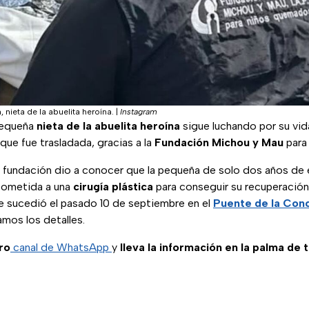
 nieta de la abuelita heroína.
|
Instagram
pequeña
nieta de la abuelita heroína
sigue luchando por su vida
 que fue trasladada, gracias a la
Fundación Michou y Mau
para
 fundación dio a conocer que la pequeña de solo dos años de 
 sometida a una
cirugía plástica
para conseguir su recuperación,
ue sucedió el pasado 10 de septiembre en el
Puente de la Con
amos los detalles.
ro
canal de WhatsApp
y
lleva la información en la palma de 