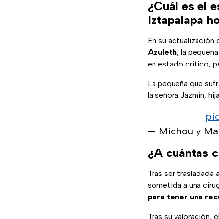
¿Cuál es el e
Iztapalapa h
En su actualización 
Azuleth
, la pequeñ
en estado crítico, p
La pequeña que suf
la señora Jazmín, hi
pi
— Michou y M
¿A cuántas c
Tras ser trasladada 
sometida a una ciru
para tener una re
Tras su valoración, 