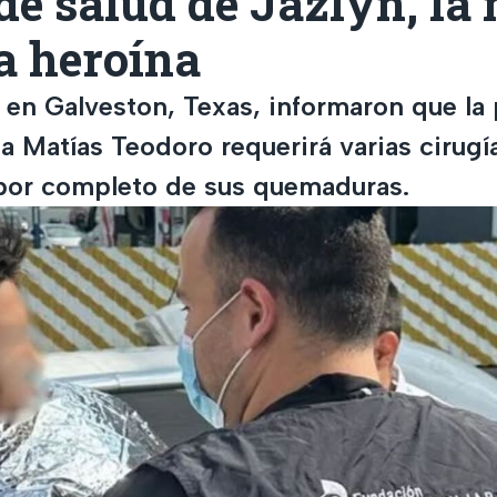
de salud de Jazlyn, la 
a heroína
s en Galveston, Texas, informaron que la
ia Matías Teodoro requerirá varias cirugí
por completo de sus quemaduras.