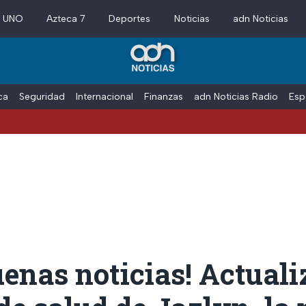
a UNO
Azteca 7
Deportes
Noticias
adn Noticias
ica
Seguridad
Internacional
Finanzas
adn Noticias Radio
Esp
enas noticias! Actual