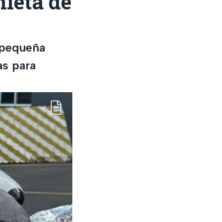
nieta de
 pequeña
as para