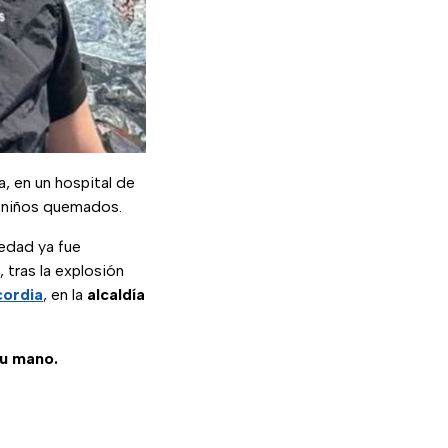
, en un hospital de
 niños quemados.
edad ya fue
 tras la explosión
cordia
, en la
alcaldía
tu mano.