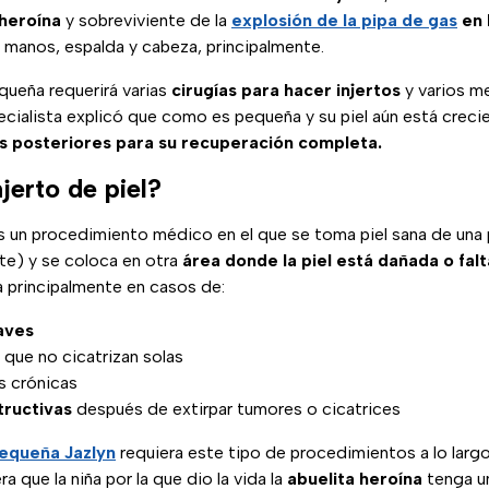
 heroína
y sobreviviente de la
explosión de la pipa de gas
en 
 manos, espalda y cabeza, principalmente.
equeña requerirá varias
cirugías para hacer injertos
y varios m
ecialista explicó que como es pequeña y su piel aún está creci
as posteriores para su recuperación completa.
jerto de piel?
 un procedimiento médico en el que se toma piel sana de una 
te) y se coloca en otra
área donde la piel está dañada o falt
za principalmente en casos de:
aves
 que no cicatrizan solas
s crónicas
tructivas
después de extirpar tumores o cicatrices
equeña Jazlyn
requiera este tipo de procedimientos a lo largo
a que la niña por la que dio la vida la
abuelita heroína
tenga un