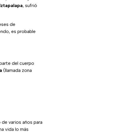
Iztapalapa
, sufrió
eses de
endo, es probable
parte del cuerpo
a
(llamada zona
 de varios años para
a vida lo más