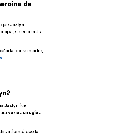
heroína de
 que
Jazlyn
palapa
, se encuentra
pañada por su madre,
a
.
lyn?
ña
Jazlyn
fue
tará
varias cirugías
din, informó que la