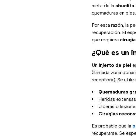
nieta de la
abuelita
quemaduras en pies,
Por esta razón, la p
recuperación. El esp
que requiera
cirugí
¿Qué es un in
Un
injerto de piel
es
(llamada zona donan
receptora). Se utili
Quemaduras gr
Heridas extensas
Úlceras o lesione
Cirugías recons
Es probable que la
p
recuperarse. Se esper