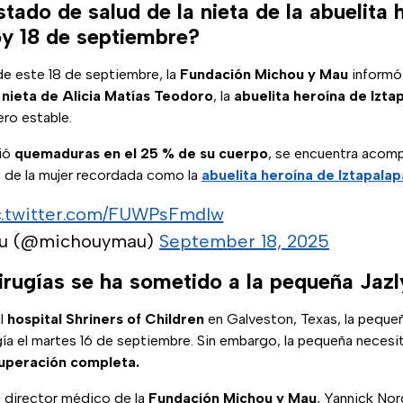
stado de salud de la nieta de la abuelita 
oy 18 de septiembre?
de este 18 de septiembre, la
Fundación Michou y Mau
informó
a
nieta de Alicia Matías Teodoro
, la
abuelita heroína de Izta
ero estable.
rió
quemaduras en el 25 % de su cuerpo
, se encuentra acom
ja de la mujer recordada como la
abuelita heroína de Iztapalap
c.twitter.com/FUWPsFmdlw
au (@michouymau)
September 18, 2025
irugías se ha sometido a la pequeña Jaz
al
hospital Shriners of Children
en Galveston, Texas, la peque
gía el martes 16 de septiembre. Sin embargo, la pequeña necesi
cuperación completa.
el director médico de la
Fundación Michou y Mau
, Yannick Nor