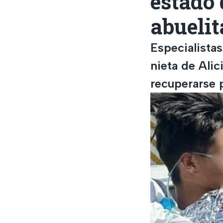
estado 
abuelit
Especialista
nieta de Alic
recuperarse 