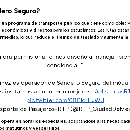
dero Seguro?
 un programa de transporte público
que tiene como objetiv
, económicos y directos
para los estudiantes. Las rutas están
ermedias
, lo que
reduce el tiempo de traslado
y
aumenta la
 era permisionario, nos enseñó a manejar bien
conciencia…”
nez es operador de Sendero Seguro del módul
es invitamos a conocerlo mejor en
#HistoriasR
pic.twitter.com/0BBIcrHJWU
nsporte de Pasajeros-RTP (@RTP_CiudadDeMe
o opera en horarios especiales
, adaptándose a las necesidad
os matutinos y vespertinos
.