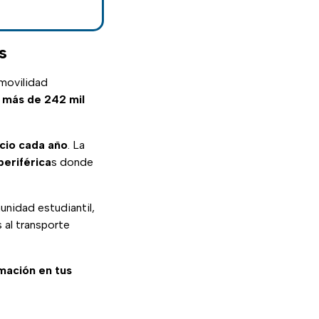
s
 movilidad
 más de 242 mil
icio cada año
. La
periférica
s donde
unidad estudiantil,
al transporte
rmación en tus