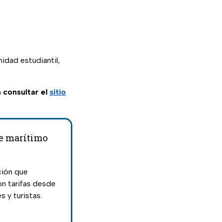
dad estudiantil,
n
consultar el
sitio
te marítimo
ción que
on tarifas desde
s y turistas.