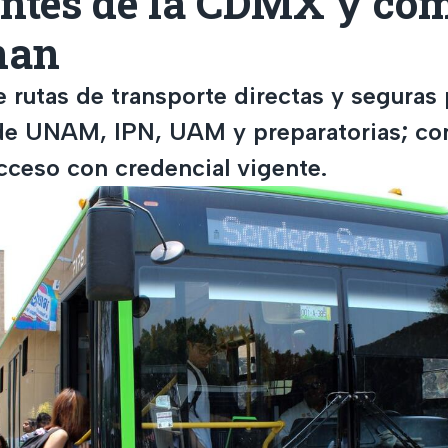
antes de la CDMX y có
nan
rutas de transporte directas y seguras 
de UNAM, IPN, UAM y preparatorias; con
acceso con credencial vigente.