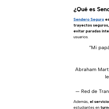
¿Qué es Sen
Sendero Seguro
es
trayectos seguros
evitar paradas int
usuarios.
“Mi papá
Abraham Martí
l
— Red de Tra
Además,
el servici
estudiantes en
turn