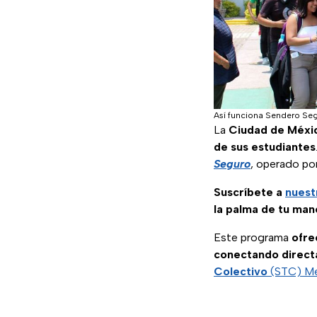
Así funciona Sendero Segu
La
Ciudad de Méxi
de sus estudiantes
Seguro
, operado po
Suscríbete a
nuest
la palma de tu man
Este programa
ofre
conectando direct
Colectivo
(STC) M