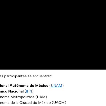
nes participantes se encuentran:
cional Autónoma de México
(
UNAM
)
cnico Nacional
(
IPN
)
ónoma Metropolitana (UAM)
ónoma de la Ciudad de México (UACM)