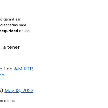
o garantizar
 diseñadas para
 seguridad
de los
, a tener
o 1 de
#MIRTP
,
TP
x)
May 13, 2023
es de los