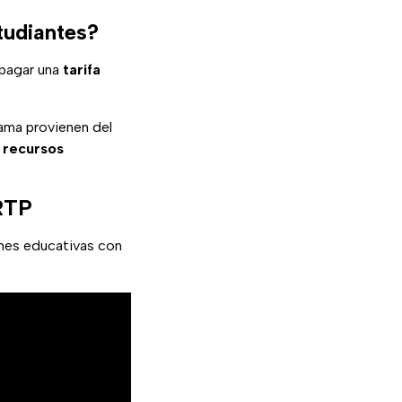
tudiantes?
pagar una
tarifa
ama provienen del
s recursos
 RTP
nes educativas con