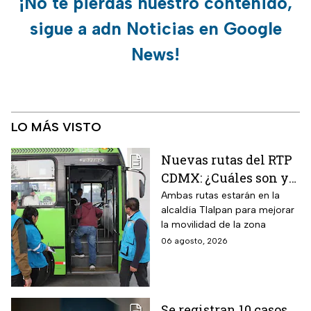
¡No te pierdas nuestro contenido,
sigue a adn Noticias en Google
News!
LO MÁS VISTO
Nuevas rutas del RTP
CDMX: ¿Cuáles son y
con qué estaciones
Ambas rutas estarán en la
alcaldía Tlalpan para mejorar
del Metrobús
la movilidad de la zona
conectan?
06 agosto, 2026
Se registran 10 casos