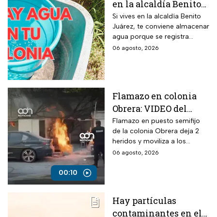
en la alcaldía Benito
Juárez? Lista de
Si vives en la alcaldía Benito
Juárez, te conviene almacenar
colonias afectadas
agua porque se registra
hasta el viernes
suspensión del suministro por
06 agosto, 2026
más de 48 horas.
Flamazo en colonia
Obrera: VIDEO del
siniestro en puesto
Flamazo en puesto semifijo
de la colonia Obrera deja 2
semifijo que dejó
heridos y moviliza a los
heridos
servicios de emergencia en
06 agosto, 2026
Isabel la Católica y
Chimalpopoca.
00:10
Hay partículas
contaminantes en el