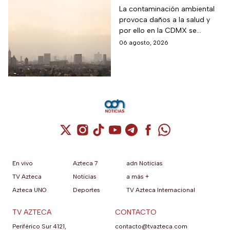
ambiente; así está la
La contaminación ambiental
provoca daños a la salud y
calidad del aire hoy
por ello en la CDMX se
en CDMX
monitorea la calidad del aire
06 agosto, 2026
para en caso de ser necesario
activar la Fase 1 de
Contingencia Ambiental.
Cuenta de X / Twitter (se abre en una nuev
Cuenta de Instagram (se abre en una n
Cuenta de TikTok (se abre en una
Cuenta de YouTube (se abre 
Cuenta de Telegram (se a
Cuenta de Facebook 
Cuenta de Whats
En vivo
Azteca 7
adn Noticias
TV Azteca
Noticias
a más +
Azteca UNO
Deportes
TV Azteca Internacional
TV AZTECA
CONTACTO
Periférico Sur 4121,
contacto@tvazteca.com