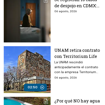
de despojo en CDMX:
adultos mayores son
06 agosto, 2026
las principales
víctimas
UNAM retira contrato
con Territorium Life
La UNAM rescindió
anticipadamente el contrato
con la empresa Territorium
Life, encargada del examen
06 agosto, 2026
de ingreso a licenciatura.
02:50
¿Por qué NO hay agua