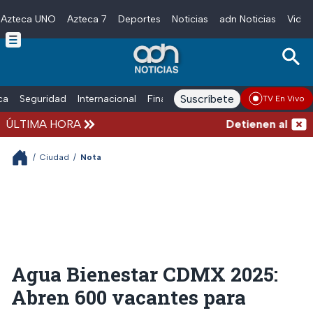
Azteca UNO
Azteca 7
Deportes
Noticias
adn Noticias
Video
Skip to main content
Suscríbete
ica
Seguridad
Internacional
Finanzas
adn Noticias Radio
Esp
TV En Vivo
ÚLTIMA HORA
Detienen al exgobe
/
Ciudad
/
Nota
Agua Bienestar CDMX 2025:
Abren 600 vacantes para