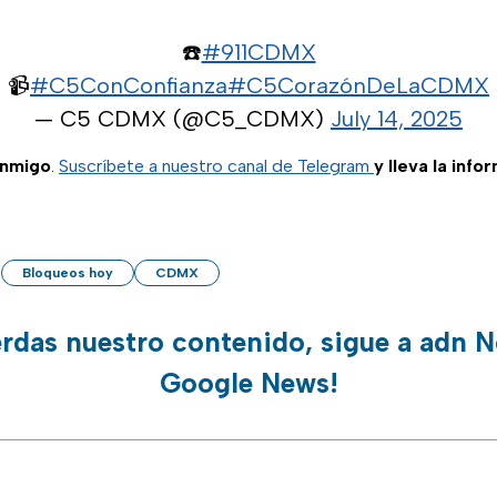
☎️
#911CDMX
📹
#C5ConConfianza
#C5CorazónDeLaCDMX
— C5 CDMX (@C5_CDMX)
July 14, 2025
onmigo
.
Suscríbete a nuestro canal de Telegram
y lleva la info
Bloqueos hoy
CDMX
erdas nuestro contenido, sigue a adn N
Google News!