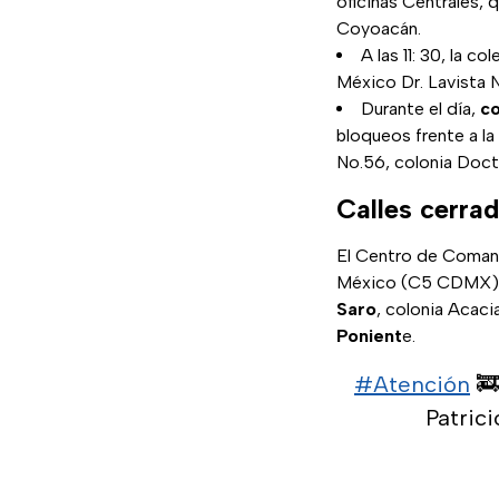
oficinas Centrales, 
Coyoacán.
A las 11: 30, la co
México Dr. Lavista 
Durante el día,
co
bloqueos frente a la
No.56, colonia Doct
Calles cerrad
El Centro de Coman
México (C5 CDMX) i
Saro
, colonia Acacia
Ponient
e.
#Atención
🚒
Patric