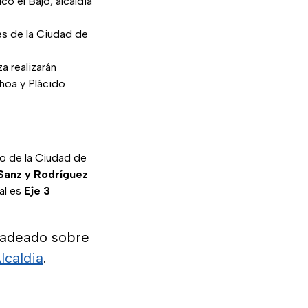
o el Bajo, alcaldía
es de la Ciudad de
a realizarán
choa y Plácido
 de la Ciudad de
 Sanz y Rodríguez
ial es
Eje 3
ladeado sobre
caldia
.