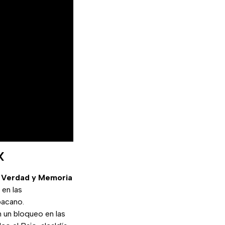
X
a Verdad y Memoria
 en las
bacano.
 un bloqueo en las