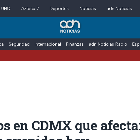
a UNO
Azteca 7
Deportes
Noticias
adn Noticias
ica
Seguridad
Internacional
Finanzas
adn Noticias Radio
Esp
os en CDMX que afecta