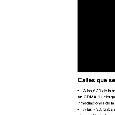
Calles que s
A las 6:30 de la 
en CDMX
“Luciérga
inmediaciones de la 
A las 7:30, traba