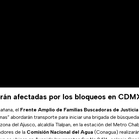
erán afectadas por los bloqueos en CDM
mañana, el
Frente Amplio de Familias Buscadoras de Justici
nas” abordarán transporte para iniciar una brigada de búsqueda
zona del Ajusco, alcaldía Tlalpan, en la estación del Metro Cha
jadores de la
Comisión Nacional del Agua
(Conagua) realizarán