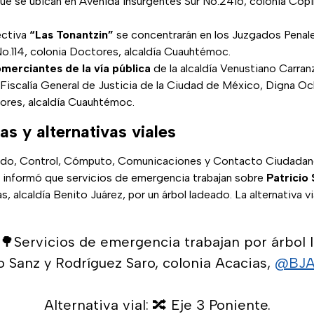
que se ubican en Avenida Insurgentes Sur No.2416, colonia Copilc
lectiva
“Las Tonantzin”
se concentrarán en los Juzgados Penal
No.114, colonia Doctores, alcaldía Cuauhtémoc.
merciantes de la vía pública
de la alcaldía Venustiano Carranz
 Fiscalía General de Justicia de la Ciudad de México, Digna O
ores, alcaldía Cuauhtémoc.
as y alternativas viales
do, Control, Cómputo, Comunicaciones y Contacto Ciudadano
nformó que servicios de emergencia trabajan sobre
Patricio
s, alcaldía Benito Juárez, por un árbol ladeado. La alternativa v
🌳Servicios de emergencia trabajan por árbol 
io Sanz y Rodríguez Saro, colonia Acacias,
@BJAl
Alternativa vial: 🔀 Eje 3 Poniente.