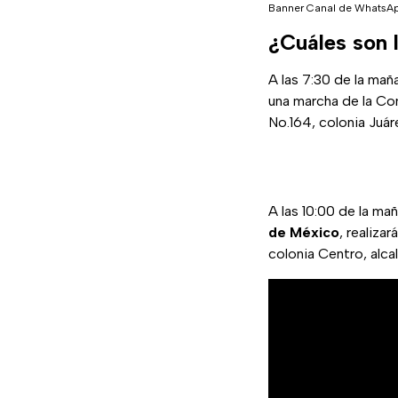
Banner Canal de WhatsA
¿Cuáles son
A las 7:30 de la mañ
una marcha de la Co
No.164, colonia Juár
A las 10:00 de la mañ
de México
, realiza
colonia Centro, alc