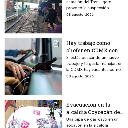
estación del Tren Ligero
provocó la suspensión
momentánea del servicio
08 agosto, 2026
Hay trabajo como
chofer en CDMX con
sueldo de 13 mil 500
Si estás buscando un nuevo
trabajo y te gusta manejar, en
pesos; requisitos para
la CDMX hay vacantes como
aplicar
chofer y aquí te decimos
08 agosto, 2026
cuáles son los requisitos y
cómo puedes aplicar.
Evacuación en la
alcaldía Coyoacán de
CDMX tras caída de
Una pipa de gas cayó en un
socavón en la alcaldía
una pipa en un