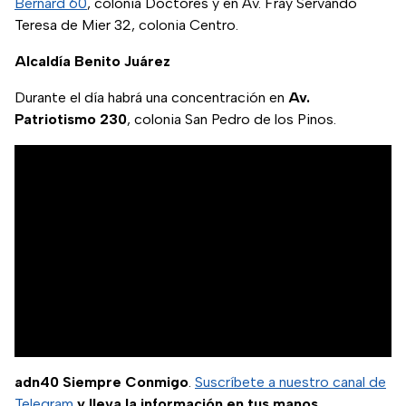
Bernard 60
, colonia Doctores y en Av. Fray Servando
Teresa de Mier 32, colonia Centro.
Alcaldía Benito Juárez
Durante el día habrá una concentración en
Av.
Patriotismo 230
, colonia San Pedro de los Pinos.
adn40 Siempre Conmigo
.
Suscríbete a nuestro canal de
Telegram
y lleva la información en tus manos.