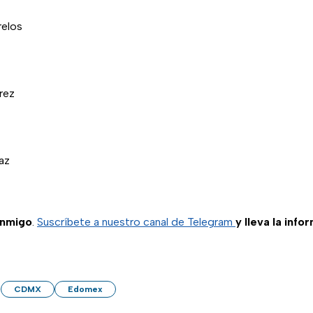
elos
rez
az
onmigo
.
Suscríbete a nuestro canal de Telegram
y lleva la info
CDMX
Edomex