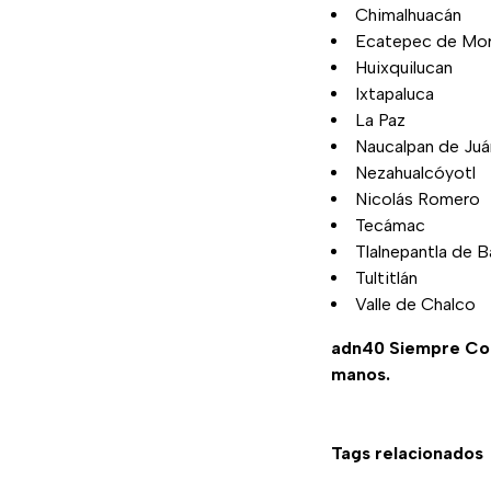
Chimalhuacán
Ecatepec de Mor
Huixquilucan
Ixtapaluca
La Paz
Naucalpan de Juá
Nezahualcóyotl
Nicolás Romero
Tecámac
Tlalnepantla de B
Tultitlán
Valle de Chalco
adn40 Siempre C
manos.
Tags relacionados