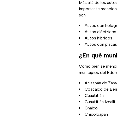
Más allá de los auto
importante mencion
son:
Autos con holog
Autos eléctricos
Autos híbridos
Autos con placas
¿En qué muni
Como bien se menci
municipios del Edo
Atizapán de Zar
Coacalco de Berr
Cuautitlán
Cuautitlán Izcalli
Chalco
Chicoloapan