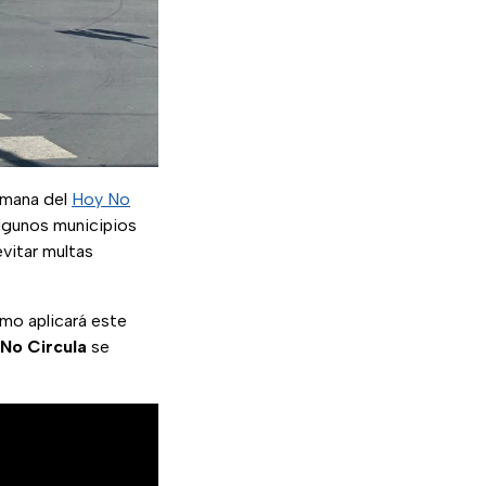
semana del
Hoy No
algunos municipios
evitar multas
mo aplicará este
No Circula
se