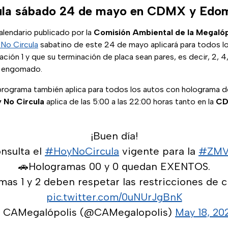
ula sábado 24 de mayo en CDMX y Edo
alendario publicado por la
Comisión Ambiental de la Megalóp
No Circula
sabatino de este 24 de mayo aplicará para todos l
ción 1 y que su terminación de placa sean pares, es decir, 2, 4, 
el engomado.
programa también aplica para todos los autos con holograma de
 No Circula
aplica de las 5:00 a las 22:00 horas tanto en la
C
¡Buen día!
nsulta el
#HoyNoCircula
vigente para la
#ZM
🚗Hologramas 00 y 0 quedan EXENTOS.
mas 1 y 2 deben respetar las restricciones de ci
pic.twitter.com/0uNUrJgBnK
 CAMegalópolis (@CAMegalopolis)
May 18, 20