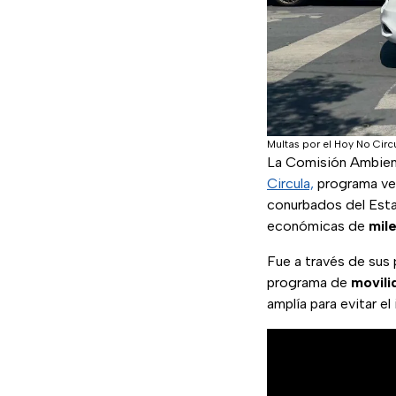
Multas por el Hoy No Ci
La Comisión Ambient
Circula,
programa veh
conurbados del Est
económicas de
mil
Fue a través de sus 
programa de
movili
amplía para evitar 