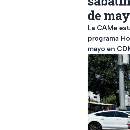
sabati
de may
La CAMe esta
programa Hoy
mayo en CD