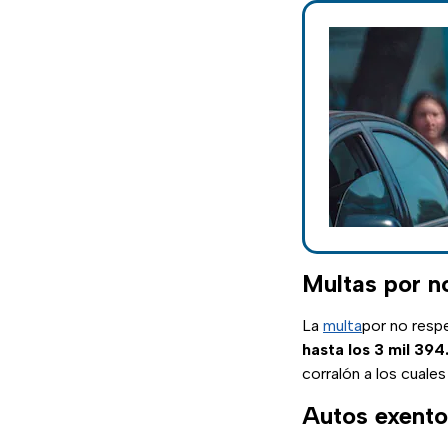
Multas por n
La
multa
por no respe
hasta los 3 mil 394
corralón a los cuale
Autos exento