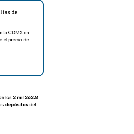
ltas de
en la CDMX en
e el precio de
 de los
2 mil 262.8
los
depósitos
del