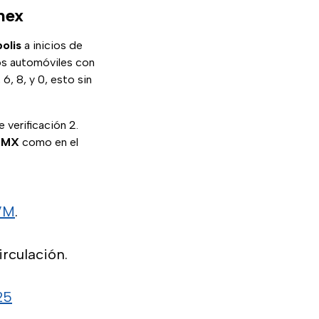
mex
olis
a inicios de
os automóviles con
6, 8, y 0, esto sin
 verificación 2.
DMX
como en el
VM
.
rculación.
25