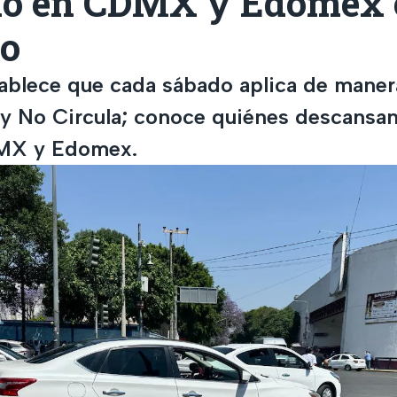
no en CDMX y Edomex e
o
blece que cada sábado aplica de manera
 No Circula; conoce quiénes descansan
MX y Edomex.