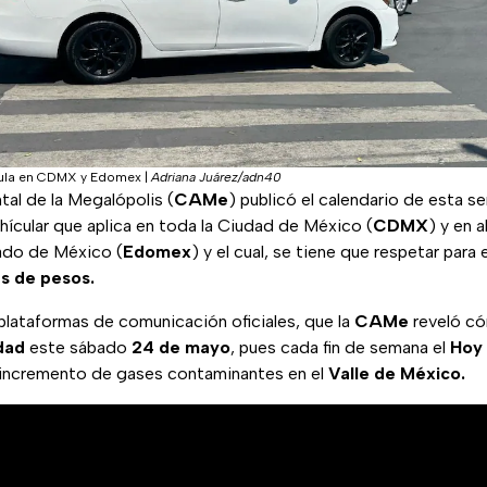
rcula en CDMX y Edomex
|
Adriana Juárez/adn40
al de la Megalópolis (
CAMe
) publicó el calendario de esta 
ícular que aplica en toda la Ciudad de México (
CDMX
) y en 
ado de México (
Edomex
) y el cual, se tiene que respetar para 
es de pesos.
plataformas de comunicación oficiales, que la
CAMe
reveló có
dad
este sábado
24 de mayo
, pues cada fin de semana el
Hoy 
el incremento de gases contaminantes en el
Valle de México.