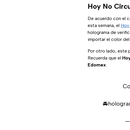
Hoy No Circ
De acuerdo con el c
esta semana, el
Hoy 
holograma de verifica
importar el color d
Por otro lado, este 
Recuerda que el
Hoy
Edomex
.
Co
🚘hologra
—