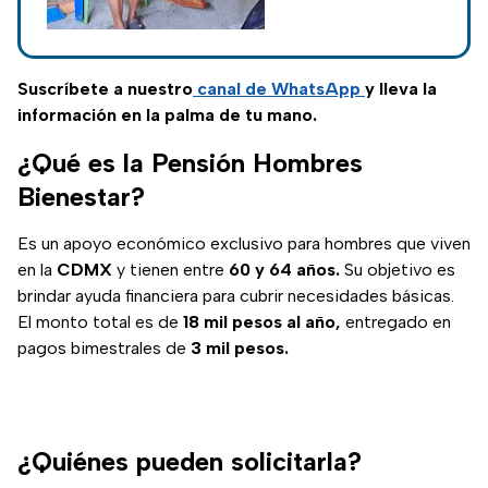
Bienestar
mes para la
Universal 60 a
incorporación de
beneficiarias al
62 años
programa Pensión
Suscríbete a nuestro
canal de WhatsApp
y lleva la
Mujeres Bienestar;
información en la palma de tu mano.
estas son las
¿Qué es la Pensión Hombres
fechas.
Bienestar?
Es un apoyo económico exclusivo para hombres que viven
en la
CDMX
y tienen entre
60 y 64 años.
Su objetivo es
brindar ayuda financiera para cubrir necesidades básicas.
El monto total es de
18 mil pesos al año,
entregado en
pagos bimestrales de
3 mil pesos.
¿Quiénes pueden solicitarla?