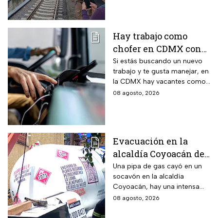
Hay trabajo como
chofer en CDMX con
sueldo de 13 mil 500
Si estás buscando un nuevo
trabajo y te gusta manejar, en
pesos; requisitos para
la CDMX hay vacantes como
aplicar
chofer y aquí te decimos
08 agosto, 2026
cuáles son los requisitos y
cómo puedes aplicar.
Evacuación en la
alcaldía Coyoacán de
CDMX tras caída de
Una pipa de gas cayó en un
socavón en la alcaldía
una pipa en un
Coyoacán, hay una intensa
socavón
movilización de servicios de
08 agosto, 2026
emergencia en al zona.