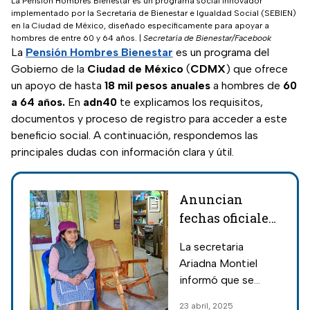
La Pensión Hombres Bienestar es un programa social innovador
implementado por la Secretaría de Bienestar e Igualdad Social (SEBIEN)
en la Ciudad de México, diseñado específicamente para apoyar a
hombres de entre 60 y 64 años.
|
Secretaría de Bienestar/Facebook
La
Pensión Hombres Bienestar
es un programa del
Gobierno de la
Ciudad de México
(
CDMX
) que ofrece
un apoyo de hasta
18 mil pesos anuales
a hombres de
60
a 64 años.
En
adn40
te explicamos los requisitos,
documentos y proceso de registro para acceder a este
beneficio social. A continuación, respondemos las
principales dudas con información clara y útil.
Anuncian
fechas oficiales
para el nuevo
La secretaria
registro de
Ariadna Montiel
Pensión
informó que se
Mujeres
dedicará todo un
23 abril, 2025