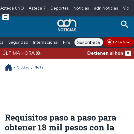
Azteca UNO
Azteca 7
Deportes
Noticias
adn Noticias
Video
Skip to main content
Suscríbete
ica
Seguridad
Internacional
Finanzas
adn Noticias Radio
Esp
TV En Vivo
ÚLTIMA HORA
Detienen al hombre que
/
Ciudad
/
Nota
Requisitos paso a paso para
obtener 18 mil pesos con la