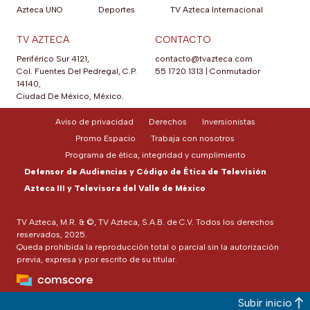
Azteca UNO
Deportes
TV Azteca Internacional
TV AZTECA
CONTACTO
Periférico Sur 4121,
contacto@tvazteca.com
Col. Fuentes Del Pedregal, C.P.
55 1720 1313
|
Conmutador
14140,
Ciudad De México, México.
Aviso de privacidad
Derechos
Inversionistas
Promo Espacio
Trabaja con nosotros
Programa de ética, integridad y cumplimiento
Defensor de Audiencias y Código de Ética de Televisión
Azteca III y Televisora del Valle de México
TV Azteca, M.R. & ©, TV Azteca, S.A.B. de C.V. Todos los derechos
reservados, 2025.
Queda prohibida la reproducción total o parcial sin la autorización
previa, expresa y por escrito de su titular.
Subir inicio