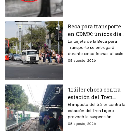
Beca para transporte
en CDMX: únicos días
para recoger la tarjeta
La tarjeta de la Beca para
Transporte se entregará
si te atrasaste
durante cinco fechas oficiales
en la CDMX; estos son los
08 agosto, 2026
requisitos
Tráiler choca contra
estación del Tren
Ligero en CDMX
El impacto del tráiler contra la
estación del Tren Ligero
provocó la suspensión
momentánea del servicio
08 agosto, 2026