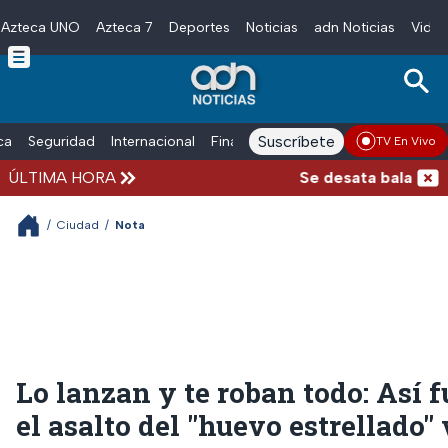
Azteca UNO
Azteca 7
Deportes
Noticias
adn Noticias
Video
Skip to main content
Suscríbete
ica
Seguridad
Internacional
Finanzas
adn Noticias Radio
Esp
TV En Vivo
ÚLTIMA HORA
Se desata balacera afu
/
Ciudad
/
Nota
Lo lanzan y te roban todo: Así 
el asalto del "huevo estrellado"