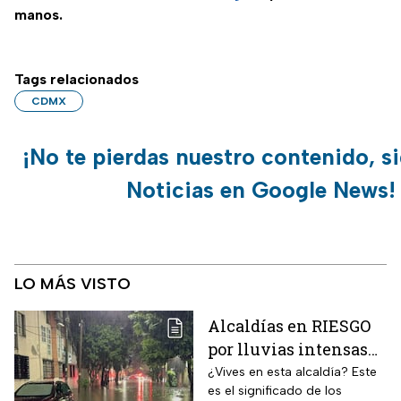
manos.
Tags relacionados
CDMX
¡No te pierdas nuestro contenido, s
Noticias en Google News!
LO MÁS VISTO
Alcaldías en RIESGO
por lluvias intensas
en CDMX hoy 9 de
¿Vives en esta alcaldía? Este
es el significado de los
agosto: ¿dónde hay