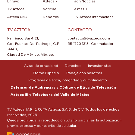
En vivo
Azteca 7
adn Noticias
TV Azteca
Noticias
a más +
Azteca UNO
Deportes
TV Azteca Internacional
TV AZTECA
CONTACTO
Periférico Sur 4121,
contacto@tvazteca.com
Col. Fuentes Del Pedregal, C.P.
55 1720 1313
|
Conmutador
14140,
Ciudad De México, México.
Aviso de privacidad
Derechos
Inversionistas
Promo Espacio
Trabaja con nosotros
Programa de ética, integridad y cumplimiento
Defensor de Audiencias y Código de Ética de Televisión
Azteca III y Televisora del Valle de México
TV Azteca, M.R. & ©, TV Azteca, S.A.B. de C.V. Todos los derechos
reservados, 2025.
Queda prohibida la reproducción total o parcial sin la autorización
previa, expresa y por escrito de su titular.