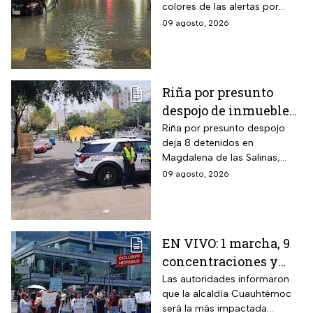
colores de las alertas por
alerta y peligro de
lluvias en la capital mexicana.
09 agosto, 2026
inundaciones?
Riña por presunto
despojo de inmueble
en la GAM deja 8
Riña por presunto despojo
deja 8 detenidos en
detenidos
Magdalena de las Salinas,
GAM. Vecina denuncia intento
09 agosto, 2026
de cambiar cerraduras y
despojo; autoridades
investigan.
EN VIVO: 1 marcha, 9
concentraciones y
eventos en CDMX hoy
Las autoridades informaron
que la alcaldía Cuauhtémoc
domingo 9 de agosto
será la más impactada