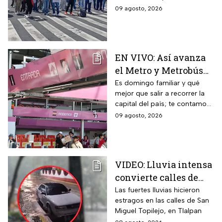
durante este domingo; sigue
09 agosto, 2026
cómo va la CDMX durante
este 9 de agosto
EN VIVO: Así avanza
el Metro y Metrobús
CDMX hoy domingo 9
Es domingo familiar y qué
mejor que salir a recorrer la
de agosto
capital del país; te contamos
cómo van los principales
09 agosto, 2026
transportes públicos de la
CDMX este 9 de agosto
VIDEO: Lluvia intensa
convierte calles de
Tlalpan en ríos
Las fuertes lluvias hicieron
estragos en las calles de San
Miguel Topilejo, en Tlalpan