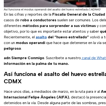
Así funciona el modus operandi del asalto del huevo estrellado
|
ADN40
En las cifras y reportes de la
Fiscalía General de la Ciuda
casos de
robo a conductores
suelen ser comunes. Los deli
diferentes
métodos para sorprender a sus víctimas
y con
objetivo, por lo que es importante estar atentos y saber
qué
Recientemente, el
asalto
del “huevo estrellado”
volvió a t
con un
modus operandi
que hace que detenerse en la vía se
peligroso
.
adn Siempre Conmigo
. Suscríbete a nuestro
canal de Wha
información en la palma de tu mano.
Así funciona el asalto del huevo estrel
CDMX
Hace unos días, a mediados de marzo, en la ruta para ir al
Ae
Internacional Felipe Ángeles (AIFA)
, destacó la presenci
detenidos en la vía. Desde alguna parte de las sombras, pre