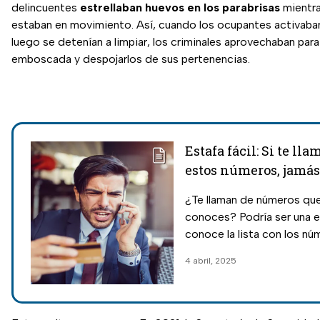
delincuentes
estrellaban huevos en los parabrisas
mientra
estaban en movimiento. Así, cuando los ocupantes activaban
luego se detenían a limpiar, los criminales aprovechaban para
emboscada y despojarlos de sus pertenencias.
Estafa fácil: Si te ll
estos números, jamás
contestar
¿Te llaman de números qu
conoces? Podría ser una e
conoce la lista con los n
reportados por fraudes te
4 abril, 2025
evita caer en trampas.