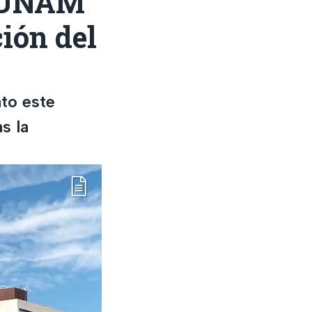
a UNAM
ción del
ato este
s la