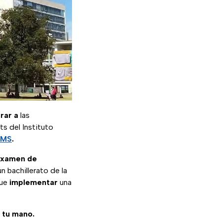
rar
a
las
ts del Instituto
EMS
.
 examen de
n bachillerato de la
que
implementar
una
e tu mano.