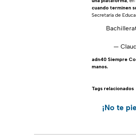
una plataforma
, en
cuando terminen su
Secretaría de Educa
Bachillera
— Clau
adn40 Siempre C
manos.
Tags relacionados
¡No te pi