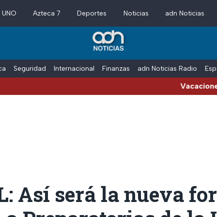
a UNO
Azteca 7
Deportes
Noticias
adn Noticias
ica
Seguridad
Internacional
Finanzas
adn Noticias Radio
Esp
Vacaciones de vera
: Así será la nueva fo