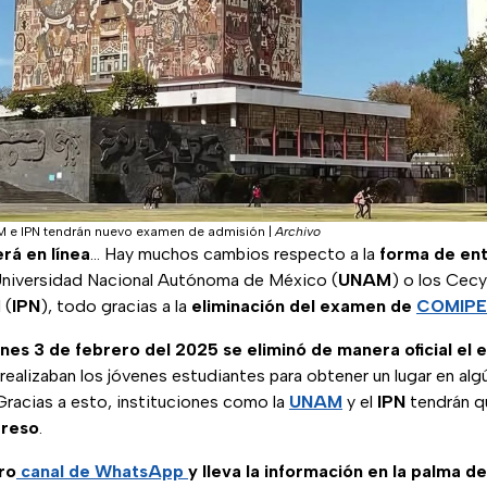
 e IPN tendrán nuevo examen de admisión
|
Archivo
rá en línea
… Hay muchos cambios respecto a la
forma de ent
 Universidad Nacional Autónoma de México (
UNAM
) o los Cecy
 (
IPN
), todo gracias a la
eliminación del examen de
COMIP
unes 3 de febrero del 2025 se eliminó de manera oficial el
 realizaban los jóvenes estudiantes para obtener un lugar en algú
racias a esto, instituciones como la
UNAM
y el
IPN
tendrán 
greso
.
ro
canal de WhatsApp
y lleva la información en la palma d