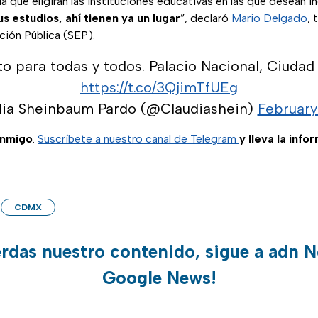
 la que eligirán las instituciones educativas en las que desean in
s estudios, ahí tienen ya un lugar
”, declaró
Mario Delgado
, 
ción Pública (SEP).
to para todas y todos. Palacio Nacional, Ciuda
https://t.co/3QjimTfUEg
dia Sheinbaum Pardo (@Claudiashein)
February
onmigo
.
Suscríbete a nuestro canal de Telegram
y lleva la info
CDMX
erdas nuestro contenido, sigue a adn N
Google News!