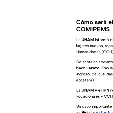
Cómo será el
COMIPEMS
La
UNAM
informó q
lugares nuevos, repa
Humanidades (CCH). 
De ahora en adelante
bachillerato.
Tras l
ingreso, del cual da
etcétera).
La
UNAM y el IPN r
vocacionales y CCH.
Un dato importante 
artificial y
datos bi