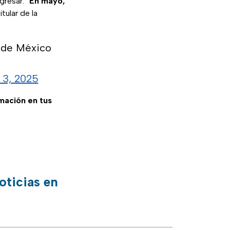
gresar. “
En mayo,
titular de la
d de México
 3, 2025
rmación en tus
oticias en