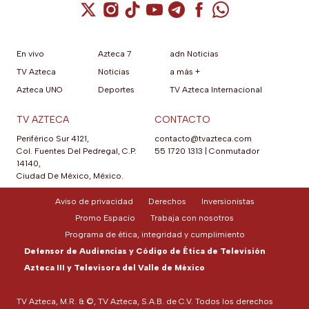
Cuenta de X / Twitter (se abre en una nuev
Cuenta de Instagram (se abre en una n
Cuenta de TikTok (se abre en una
Cuenta de YouTube (se abre 
Cuenta de Telegram (se a
Cuenta de Facebook 
Cuenta de Whats
En vivo
Azteca 7
adn Noticias
TV Azteca
Noticias
a más +
Azteca UNO
Deportes
TV Azteca Internacional
TV AZTECA
CONTACTO
Periférico Sur 4121,
contacto@tvazteca.com
Col. Fuentes Del Pedregal, C.P.
55 1720 1313
|
Conmutador
14140,
Ciudad De México, México.
Aviso de privacidad
Derechos
Inversionistas
Promo Espacio
Trabaja con nosotros
Programa de ética, integridad y cumplimiento
Defensor de Audiencias y Código de Ética de Televisión
Azteca III y Televisora del Valle de México
TV Azteca, M.R. & ©, TV Azteca, S.A.B. de C.V. Todos los derechos