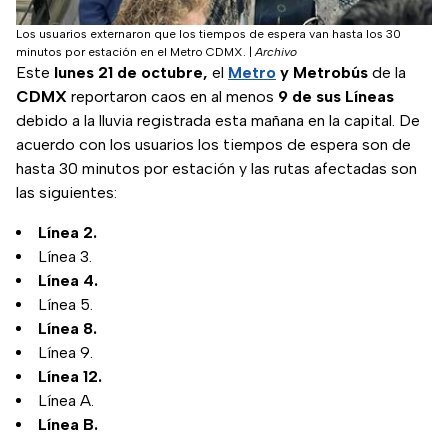
Los usuarios externaron que los tiempos de espera van hasta los 30
minutos por estación en el Metro CDMX.
|
Archivo
Este
lunes 21 de octubre,
el
Metro
y Metrobús
de la
CDMX
reportaron caos en al menos
9 de sus Líneas
debido a la lluvia registrada esta mañana en la capital. De
acuerdo con los usuarios los tiempos de espera son de
hasta 30 minutos por estación y las rutas afectadas son
las siguientes:
Línea 2.
Línea 3.
Línea 4.
Línea 5.
Línea 8.
Línea 9.
Línea 12.
Línea A.
Línea B.