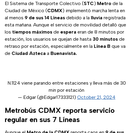
El Sistema de Transporte Colectivo (
STC
)
Metro
de la
Ciudad de México (
CDMX
) implementó marcha lenta en
al menos
9 de sus 14 Líneas
debido a la
lluvia
registrada
esta mañana. Aunque el servicio de movilidad detalló que
los
tiempos máximos
de
espera
eran de 8 minutos por
estación, los usuarios se quejan de hasta
30 minutos
de
retraso por estación, especialmente en la
Línea B
que va
de
Ciudad Azteca
a
Buenavista.
N.1124 viene parando entre estaciones y lleva más de 30
min por estación
— Edgar (@Edgar17333121)
October 21, 2024
Metrobús CDMX reporta servicio
regular en sus 7 Líneas
Aunque el
Metro de la CDMX
reporta caos en
9 de sus