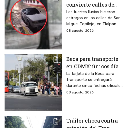
convierte calles de
Tlalpan en ríos
Las fuertes lluvias hicieron
estragos en las calles de San
Miguel Topilejo, en Tlalpan
08 agosto, 2026
Beca para transporte
en CDMX: únicos días
para recoger la tarjeta
La tarjeta de la Beca para
Transporte se entregará
si te atrasaste
durante cinco fechas oficiales
en la CDMX; estos son los
08 agosto, 2026
requisitos
Tráiler choca contra