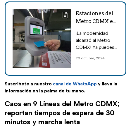
Estaciones del
Metro CDMX en
donde se puede
¡La modernidad
pagar con
alcanzó al Metro
tarjetas
CDMX! Ya puedes
bancarias
usar estas tarjetas
20 octubre, 2024
bancarias y
dispositivos para
pagar tu entrada en
20 estaciones del
Suscríbete a nuestro
canal de WhatsApp
y lleva la
transporte.
información en la palma de tu mano.
Caos en 9 Líneas del Metro CDMX;
reportan tiempos de espera de 30
minutos y marcha lenta