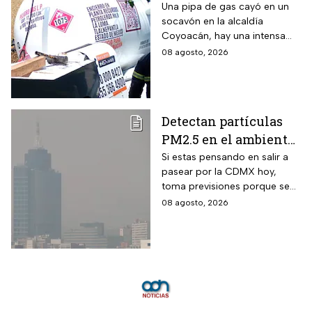
CDMX tras caída de
Una pipa de gas cayó en un
socavón en la alcaldía
una pipa en un
Coyoacán, hay una intensa
socavón
movilización de servicios de
08 agosto, 2026
emergencia en al zona.
Detectan partículas
PM2.5 en el ambiente;
así esta la calidad del
Si estas pensando en salir a
pasear por la CDMX hoy,
aire hoy en la CDMX
toma previsiones porque se
detectaron partículas
08 agosto, 2026
contaminantes en el
ambiente.