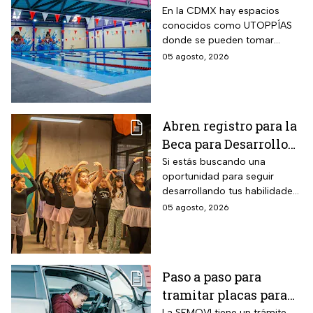
talleres de la UTOPÍA
En la CDMX hay espacios
conocidos como UTOPPÍAS
Coyoacán
donde se pueden tomar
talleres y practicar deportes y
05 agosto, 2026
habrá uno nuevo en
Coyoacán.
Abren registro para la
Beca para Desarrollo
de Talento PILARES;
Si estás buscando una
oportunidad para seguir
requisitos para recibir
desarrollando tus habilidades
hasta 10 mil pesos
puedes registrarte para la
05 agosto, 2026
Beca para Desarrollo de
Talento de PILARES.
Paso a paso para
tramitar placas para
La SEMOVI tiene un trámite