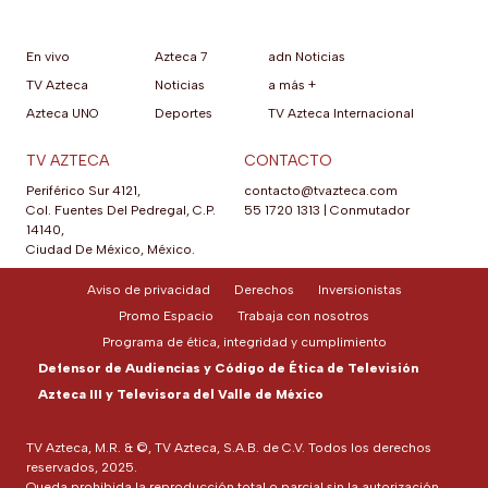
En vivo
Azteca 7
adn Noticias
TV Azteca
Noticias
a más +
Azteca UNO
Deportes
TV Azteca Internacional
TV AZTECA
CONTACTO
Periférico Sur 4121,
contacto@tvazteca.com
Col. Fuentes Del Pedregal, C.P.
55 1720 1313
|
Conmutador
14140,
Ciudad De México, México.
Aviso de privacidad
Derechos
Inversionistas
Promo Espacio
Trabaja con nosotros
Programa de ética, integridad y cumplimiento
Defensor de Audiencias y Código de Ética de Televisión
Azteca III y Televisora del Valle de México
TV Azteca, M.R. & ©, TV Azteca, S.A.B. de C.V. Todos los derechos
reservados, 2025.
Queda prohibida la reproducción total o parcial sin la autorización