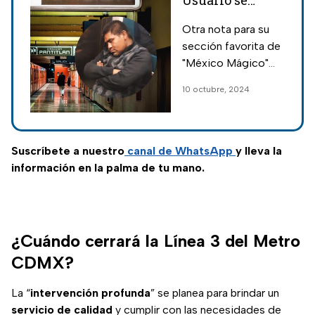
Usuario se
queda dormido
Otra nota para su
en el Metro
sección favorita de
CDMX, lo
"México Mágico"
detienen y lo
comparte la historia
10 octubre, 2024
multan con
de un usuario que se
miles de pesos
quedó dormido en
la Línea 7 del Metro
CDMX, no terminó
Suscríbete a nuestro
canal de WhatsApp
y lleva la
bien.
información en la palma de tu mano.
¿Cuándo cerrará la Línea 3 del Metro
CDMX?
La “
intervención profunda
” se planea para brindar un
servicio de calidad
y cumplir con las necesidades de