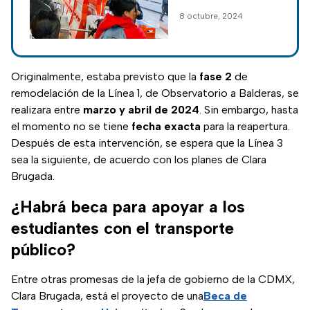
Metro CDMX;
retrasos y
8 octubre, 2024
Metrobús
aglomeraciones, por
registra retrasos
lo que se
recomienda a los
usuarios salir con
Originalmente, estaba previsto que la
fase 2
de
tiempo.
remodelación de la Línea 1, de Observatorio a Balderas, se
realizara entre
marzo y abril de 2024
. Sin embargo, hasta
el momento no se tiene
fecha exacta
para la reapertura.
Después de esta intervención, se espera que la Línea 3
sea la siguiente, de acuerdo con los planes de Clara
Brugada.
¿Habrá beca para apoyar a los
estudiantes con el transporte
público?
Entre otras promesas de la jefa de gobierno de la CDMX,
Clara Brugada, está el proyecto de una
Beca de