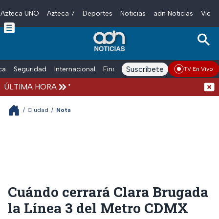
Azteca UNO
Azteca 7
Deportes
Noticias
adn Noticias
Video
Skip to main content
Suscríbete
ica
Seguridad
Internacional
Finanzas
adn Noticias Radio
Esp
TV En Vivo
ÚLTIMA HORA
EUA o
/
Ciudad
/
Nota
Cuándo cerrará Clara Brugada
la Línea 3 del Metro CDMX