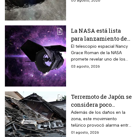
05 agosto, 2026
consecuencias tendrá? Aquí
te contamos.
La NASA está lista
para lanzamiento del
telescopio espacial
El telescopio espacial Nancy
Grace Roman de la NASA
Nancy Grace Roman
promete revelar uno de los
misterios más grandes del
03 agosto, 2026
Universo.
Terremoto de Japón se
considera poco
común; así lo
Además de los daños en la
zona, este movimiento
explican los expertos
telúrico provocó alarma entre
la comunidad científica
01 agosto, 2026