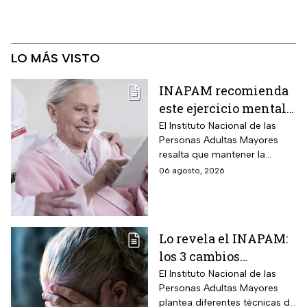
LO MÁS VISTO
INAPAM recomienda
este ejercicio mental
para adultos mayores
El Instituto Nacional de las
Personas Adultas Mayores
5 veces a la semana
resalta que mantener la
durante 3 meses para
disciplina es la clave para
06 agosto, 2026
mejorar la atención
alcanzar los resultados
deseados.
Lo revela el INAPAM:
los 3 cambios
silenciosos que sufre
El Instituto Nacional de las
Personas Adultas Mayores
tu cerebro de forma
plantea diferentes técnicas de