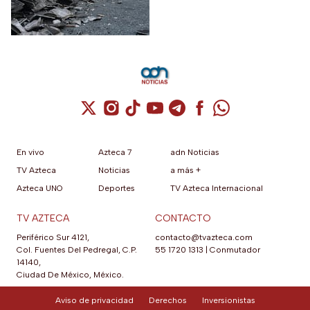
Cuenta de X / Twitter (se abre en una nuev
Cuenta de Instagram (se abre en una n
Cuenta de TikTok (se abre en una
Cuenta de YouTube (se abre 
Cuenta de Telegram (se a
Cuenta de Facebook 
Cuenta de Whats
En vivo
Azteca 7
adn Noticias
TV Azteca
Noticias
a más +
Azteca UNO
Deportes
TV Azteca Internacional
TV AZTECA
CONTACTO
Periférico Sur 4121,
contacto@tvazteca.com
Col. Fuentes Del Pedregal, C.P.
55 1720 1313
|
Conmutador
14140,
Ciudad De México, México.
Aviso de privacidad
Derechos
Inversionistas