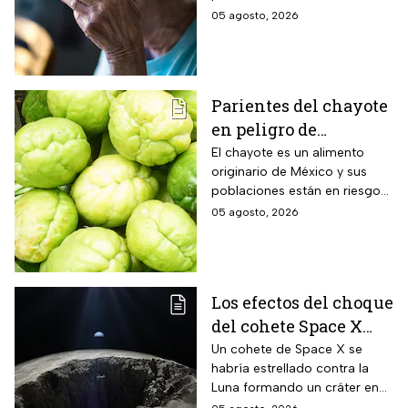
natural al envejecer
estimulación mental para
05 agosto, 2026
mitigar los fallos de atención
y olvidos cotidianos.
Parientes del chayote
en peligro de
extinción, advierte
El chayote es un alimento
originario de México y sus
Instituto de Ecología
poblaciones están en riesgo
de desaparecer a corto plazo
05 agosto, 2026
de acuerdo con el Instituto de
Ecología.
Los efectos del choque
del cohete Space X
contra la Luna
Un cohete de Space X se
habría estrellado contra la
Luna formando un cráter en
nuestro satélite natural, ¿qué