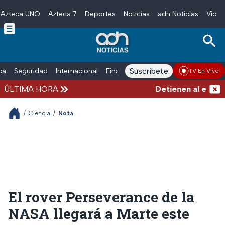
Azteca UNO
Azteca 7
Deportes
Noticias
adn Noticias
Video
Skip to main content
Suscríbete
ica
Seguridad
Internacional
Finanzas
adn Noticias Radio
Esp
TV En Vivo
ÚLTIMA HORA
Detienen al exgober
/
Ciencia
/
Nota
El rover Perseverance de la
NASA llegará a Marte este