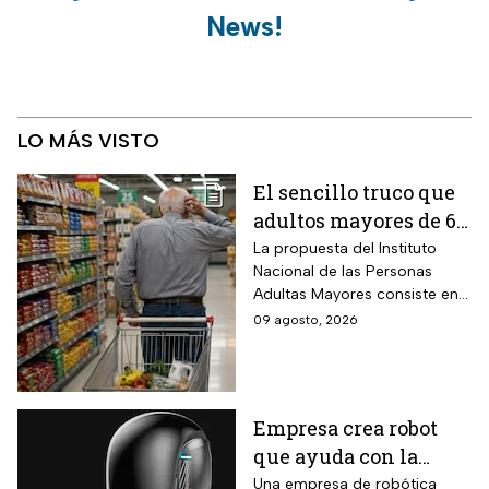
News!
LO MÁS VISTO
El sencillo truco que
adultos mayores de 60
años deben hacer al ir
La propuesta del Instituto
Nacional de las Personas
al supermercado para
Adultas Mayores consiste en
fortalecer la memoria,
transformar una tarea
09 agosto, 2026
según recomienda el
cotidiana en una herramienta
INAPAM
de estimulación mental.
Empresa crea robot
que ayuda con la
limpieza del hogar
Una empresa de robótica