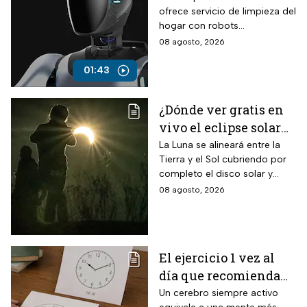
ofrece servicio de limpieza del
hogar con robots
humanoides por 30 dólares la
08 agosto, 2026
hora.
01:43
¿Dónde ver gratis en
vivo el eclipse solar
en México?
La Luna se alineará entre la
Tierra y el Sol cubriendo por
completo el disco solar y
generará oscuridad diurna, un
08 agosto, 2026
fenómeno astronómico
imperdible.
El ejercicio 1 vez al
día que recomienda
INAPAM para adultos
Un cerebro siempre activo