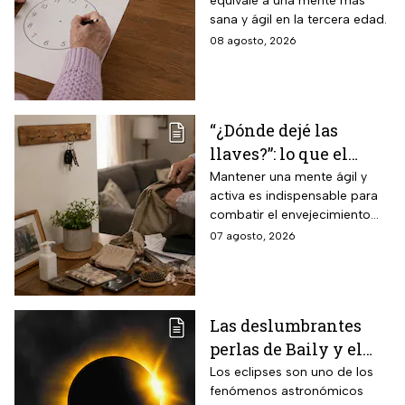
equivale a una mente más
mayores para mejorar
sana y ágil en la tercera edad.
la percepción motora
08 agosto, 2026
y la capacidad de
espacio visual
“¿Dónde dejé las
llaves?”: lo que el
INAPAM advierte
Mantener una mente ágil y
activa es indispensable para
sobre los 3 olvidos
combatir el envejecimiento
comunes que no
natural del cerebro.
07 agosto, 2026
debes ignorar en la
vejez
Las deslumbrantes
perlas de Baily y el
anillo de diamantes
Los eclipses son uno de los
fenómenos astronómicos
que se verán en el