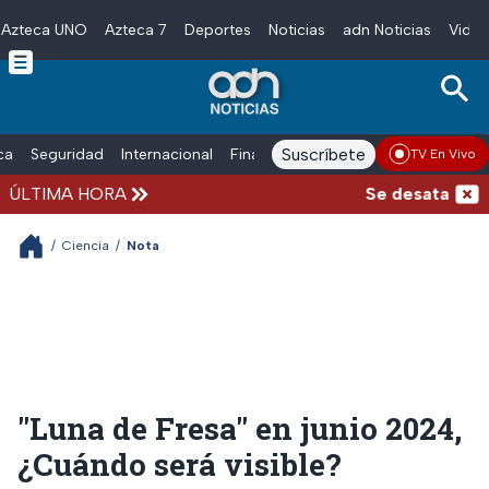
Azteca UNO
Azteca 7
Deportes
Noticias
adn Noticias
Video
Skip to main content
Suscríbete
ica
Seguridad
Internacional
Finanzas
adn Noticias Radio
Esp
TV En Vivo
ÚLTIMA HORA
Se desata balace
/
Ciencia
/
Nota
"Luna de Fresa" en junio 2024,
¿Cuándo será visible?