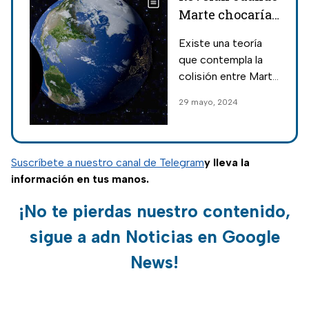
Marte chocaría
con la Tierra
Existe una teoría
detonando una
que contempla la
extinción
colisión entre Marte
y la Tierra e incluso
29 mayo, 2024
hay una fecha
aproximada en la
que se podría dar
este
Suscríbete a nuestro canal de Telegram
y lleva la
acontecimiento
información en tus manos.
espacial.
¡No te pierdas nuestro contenido,
sigue a adn Noticias en Google
News!