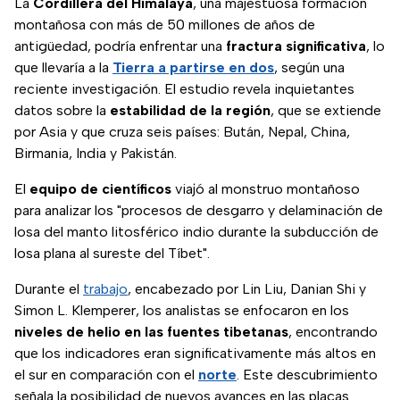
La
Cordillera del Himalaya
, una majestuosa formación
montañosa con más de 50 millones de años de
antigüedad, podría enfrentar una
fractura significativa
, lo
que llevaría a la
Tierra a partirse en dos
, según una
reciente investigación. El estudio revela inquietantes
datos sobre la
estabilidad de la región
, que se extiende
por Asia y que cruza seis países: Bután, Nepal, China,
Birmania, India y Pakistán.
El
equipo de científicos
viajó al monstruo montañoso
para analizar los "procesos de desgarro y delaminación de
losa del manto litosférico indio durante la subducción de
losa plana al sureste del Tíbet".
Durante el
trabajo
, encabezado por Lin Liu, Danian Shi y
Simon L. Klemperer, los analistas se enfocaron en los
niveles de helio en las fuentes tibetanas
, encontrando
que los indicadores eran significativamente más altos en
el sur en comparación con el
norte
. Este descubrimiento
señala la posibilidad de nuevos avances en las placas