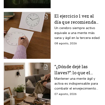
imperdible.
El ejercicio 1 vez al
día que recomienda
INAPAM para adultos
Un cerebro siempre activo
equivale a una mente más
mayores para mejorar
sana y ágil en la tercera edad.
la percepción motora
08 agosto, 2026
y la capacidad de
espacio visual
“¿Dónde dejé las
llaves?”: lo que el
INAPAM advierte
Mantener una mente ágil y
activa es indispensable para
sobre los 3 olvidos
combatir el envejecimiento
comunes que no
natural del cerebro.
07 agosto, 2026
debes ignorar en la
vejez