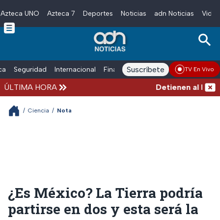
Azteca UNO
Azteca 7
Deportes
Noticias
adn Noticias
Video
Skip to main content
Suscríbete
ica
Seguridad
Internacional
Finanzas
adn Noticias Radio
Esp
TV En Vivo
ÚLTIMA HORA
Detienen al hombre
/
Ciencia
/
Nota
¿Es México? La Tierra podría
partirse en dos y esta será la