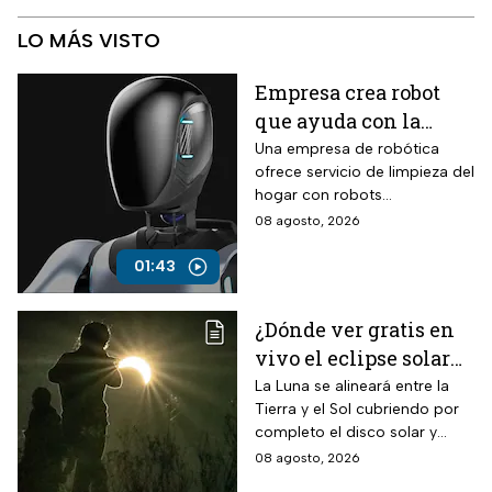
LO MÁS VISTO
Empresa crea robot
que ayuda con la
limpieza del hogar
Una empresa de robótica
ofrece servicio de limpieza del
hogar con robots
humanoides por 30 dólares la
08 agosto, 2026
hora.
01:43
¿Dónde ver gratis en
vivo el eclipse solar
en México?
La Luna se alineará entre la
Tierra y el Sol cubriendo por
completo el disco solar y
generará oscuridad diurna, un
08 agosto, 2026
fenómeno astronómico