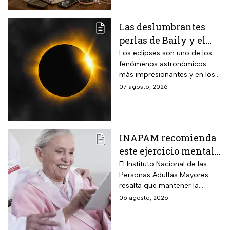
Las deslumbrantes
perlas de Baily y el
anillo de diamantes
Los eclipses son uno de los
fenómenos astronómicos
que se verán en el
más impresionantes y en los
eclipse solar total
próximos días habrá un
07 agosto, 2026
eclipse solar y hay dos
momentos clave que no te
puedes perder.
INAPAM recomienda
este ejercicio mental
para adultos mayores
El Instituto Nacional de las
Personas Adultas Mayores
5 veces a la semana
resalta que mantener la
durante 3 meses para
disciplina es la clave para
06 agosto, 2026
mejorar la atención
alcanzar los resultados
deseados.