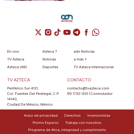
Cuenta de X / Twitter (se abre en una nuev
Cuenta de Instagram (se abre en una n
Cuenta de TikTok (se abre en una
Cuenta de YouTube (se abre 
Cuenta de Telegram (se a
Cuenta de Facebook 
Cuenta de Whats
En vivo
Azteca 7
adn Noticias
TV Azteca
Noticias
a más +
Azteca UNO
Deportes
TV Azteca Internacional
TV AZTECA
CONTACTO
Periférico Sur 4121,
contacto@tvazteca.com
Col. Fuentes Del Pedregal, C.P.
55 1720 1313
|
Conmutador
14140,
Ciudad De México, México.
Aviso de privacidad
Derechos
Inversionistas
Promo Espacio
Trabaja con nosotros
Programa de ética, integridad y cumplimiento