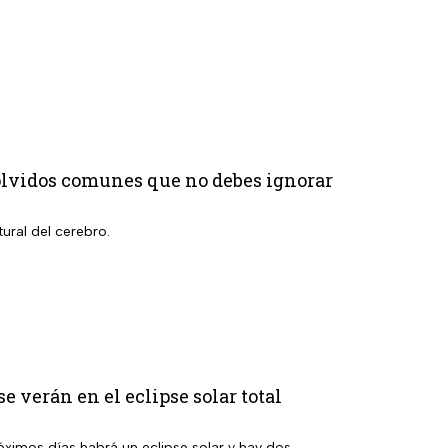
3 olvidos comunes que no debes ignorar
ural del cerebro.
e verán en el eclipse solar total
ximos días habrá un eclipse solar y hay dos