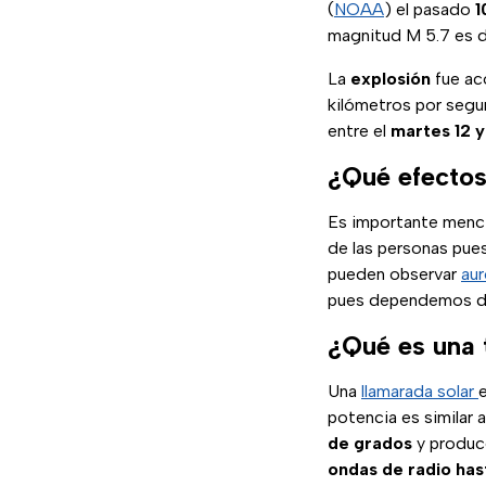
(
NOAA
) el pasado
1
magnitud M 5.7 es 
La
explosión
fue ac
kilómetros por segu
entre el
martes 12 y
¿Qué efectos
Es importante menci
de las personas pue
pueden observar
au
pues dependemos 
¿Qué es una
Una
llamarada solar
potencia es similar
de grados
y produc
ondas de radio has