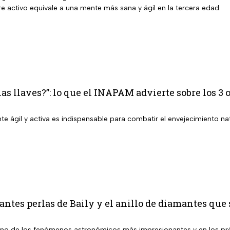
e activo equivale a una mente más sana y ágil en la tercera edad.
las llaves?”: lo que el INAPAM advierte sobre los 
 ágil y activa es indispensable para combatir el envejecimiento nat
ntes perlas de Baily y el anillo de diamantes que s
uno de los fenómenos astronómicos más impresionantes y en los pró