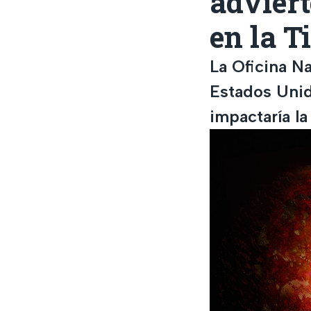
adviert
en la T
La Oficina N
Estados Unid
impactaría la