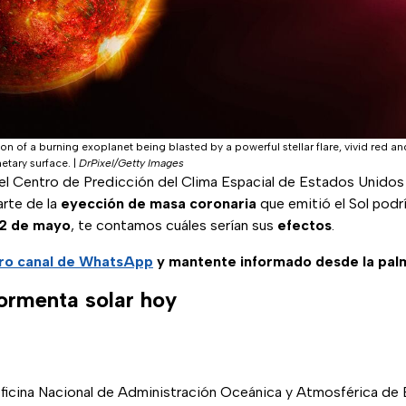
ation of a burning exoplanet being blasted by a powerful stellar flare, vivid red
etary surface.
|
DrPixel/Getty Images
 el Centro de Predicción del Clima Espacial de Estados Unidos
arte de la
eyección de masa coronaria
que emitió el Sol podr
12 de mayo
, te contamos cuáles serían sus
efectos
.
tro canal de WhatsApp
y mantente informado desde la pal
tormenta solar hoy
ficina Nacional de Administración Oceánica y Atmosférica de