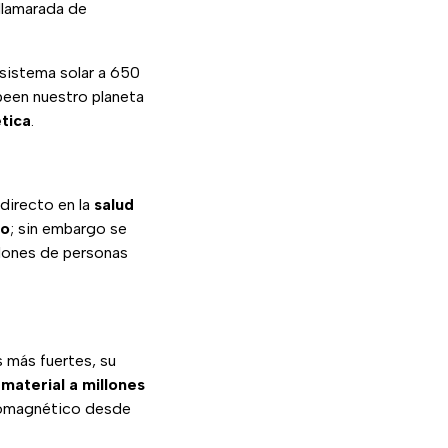
 llamarada de
sistema solar a 650
peen nuestro planeta
tica
.
directo en la
salud
co
; sin embargo se
llones de personas
s más fuertes, su
 material a millones
tromagnético desde