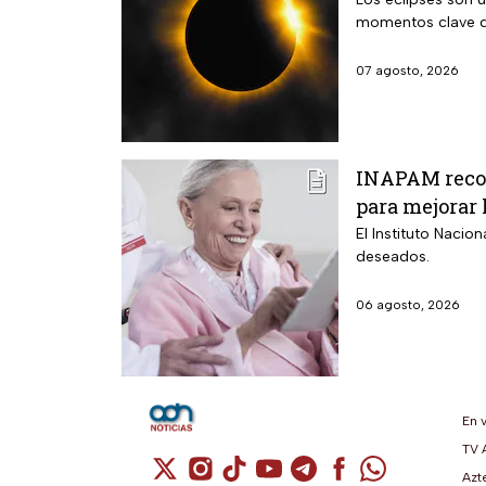
momentos clave q
07 agosto, 2026
INAPAM recom
para mejorar 
El Instituto Nacio
deseados.
06 agosto, 2026
En 
TV 
Cuenta de X / Twitter (se abre en una n
Cuenta de Instagram (se abre en u
Cuenta de TikTok (se abre en 
Cuenta de YouTube (se ab
Cuenta de Telegram (
Cuenta de Facebo
Cuenta de Wh
Azt