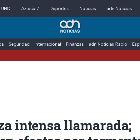
a UNO
Azteca 7
Deportes
Noticias
adn Noticias
ica
Seguridad
Internacional
Finanzas
adn Noticias Radio
Esp
za intensa llamarada;