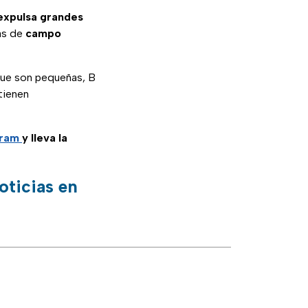
xpulsa grandes
as de
campo
que son pequeñas, B
tienen
gram
y lleva la
oticias en