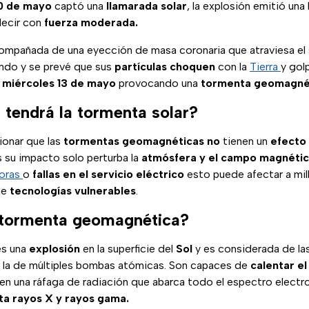
0 de mayo
captó una
llamarada solar
, la explosión emitió una
decir con
fuerza moderada.
ompañada de una eyección de masa coronaria que atraviesa el 
ndo y se prevé que sus
partículas choquen
con la
Tierra
y gol
 miércoles 13 de mayo
provocando una
tormenta geomagné
 tendrá la tormenta solar?
onar que las
tormentas geomagnéticas
no
tienen un
efecto
s su impacto solo perturba la
atmósfera y el campo magnéti
roras
o
fallas en el servicio eléctrico
esto puede afectar a mi
de
tecnologías vulnerables
.
 tormenta geomagnética?
es una
explosión
en la superficie del
Sol
y es considerada de la
 a la de múltiples bombas atómicas. Son capaces de
calentar el
en una ráfaga de radiación que abarca todo el espectro elec
ta rayos X y rayos gama.