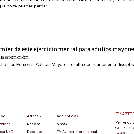
ue no te puedes perder.
ienda este ejercicio mental para adultos mayores
la atención
nal de las Personas Adultas Mayores resalta que mantener la disciplin
TV AZTE
vivo
Azteca 7
adn Noticias
Periférico 
Azteca
Noticias
a más +
ueva pestaña)
na nueva pestaña)
una nueva pestaña)
re en una nueva pestaña)
se abre en una nueva pestaña)
ok (se abre en una nueva pestaña)
atsApp (se abre en una nueva pestaña)
Col. Fuente
eca UNO
Deportes
TV Azteca Internacional
14140,