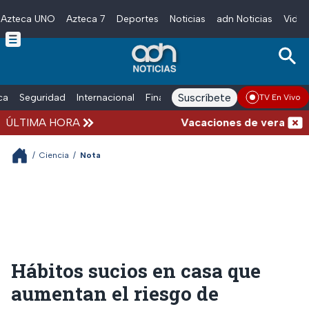
Azteca UNO
Azteca 7
Deportes
Noticias
adn Noticias
Video
Skip to main content
Suscríbete
ica
Seguridad
Internacional
Finanzas
adn Noticias Radio
Esp
TV En Vivo
ÚLTIMA HORA
Vacaciones de verano compl
/
Ciencia
/
Nota
Hábitos sucios en casa que
aumentan el riesgo de