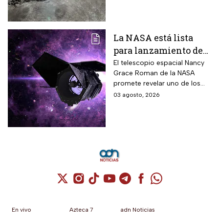
te contamos.
La NASA está lista
para lanzamiento del
telescopio espacial
El telescopio espacial Nancy
Grace Roman de la NASA
Nancy Grace Roman
promete revelar uno de los
misterios más grandes del
03 agosto, 2026
Universo.
Cuenta de X / Twitter (se abre en una nuev
Cuenta de Instagram (se abre en una n
Cuenta de TikTok (se abre en una
Cuenta de YouTube (se abre 
Cuenta de Telegram (se a
Cuenta de Facebook 
Cuenta de Whats
En vivo
Azteca 7
adn Noticias