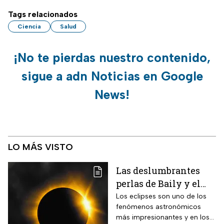
Tags relacionados
Ciencia
Salud
¡No te pierdas nuestro contenido,
sigue a adn Noticias en Google
News!
LO MÁS VISTO
Las deslumbrantes
perlas de Baily y el
anillo de diamantes
Los eclipses son uno de los
fenómenos astronómicos
que se verán en el
más impresionantes y en los
eclipse solar total