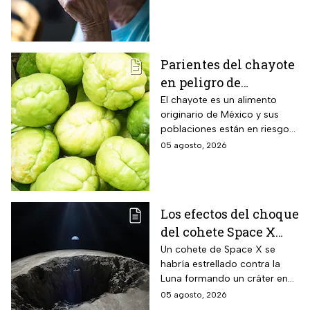
mitigar los fallos de atención
y olvidos cotidianos.
Parientes del chayote
en peligro de
extinción, advierte
El chayote es un alimento
originario de México y sus
Instituto de Ecología
poblaciones están en riesgo
de desaparecer a corto plazo
05 agosto, 2026
de acuerdo con el Instituto de
Ecología.
Los efectos del choque
del cohete Space X
contra la Luna
Un cohete de Space X se
habría estrellado contra la
Luna formando un cráter en
nuestro satélite natural, ¿qué
05 agosto, 2026
consecuencias tendrá? Aquí