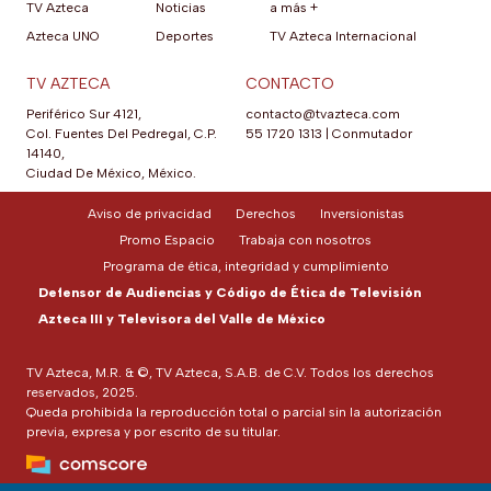
TV Azteca
Noticias
a más +
Azteca UNO
Deportes
TV Azteca Internacional
TV AZTECA
CONTACTO
Periférico Sur 4121,
contacto@tvazteca.com
Col. Fuentes Del Pedregal, C.P.
55 1720 1313
|
Conmutador
14140,
Ciudad De México, México.
Aviso de privacidad
Derechos
Inversionistas
Promo Espacio
Trabaja con nosotros
Programa de ética, integridad y cumplimiento
Defensor de Audiencias y Código de Ética de Televisión
Azteca III y Televisora del Valle de México
TV Azteca, M.R. & ©, TV Azteca, S.A.B. de C.V. Todos los derechos
reservados, 2025.
Queda prohibida la reproducción total o parcial sin la autorización
previa, expresa y por escrito de su titular.