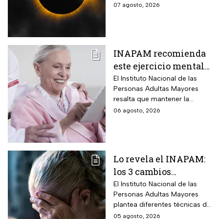
próximos días habrá un
07 agosto, 2026
eclipse solar y hay dos
momentos clave que no te
puedes perder.
INAPAM recomienda
este ejercicio mental
para adultos mayores
El Instituto Nacional de las
Personas Adultas Mayores
5 veces a la semana
resalta que mantener la
durante 3 meses para
disciplina es la clave para
06 agosto, 2026
mejorar la atención
alcanzar los resultados
deseados.
Lo revela el INAPAM:
los 3 cambios
silenciosos que sufre
El Instituto Nacional de las
Personas Adultas Mayores
tu cerebro de forma
plantea diferentes técnicas de
natural al envejecer
estimulación mental para
05 agosto, 2026