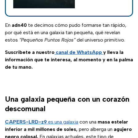
no un cometa
¿es el cometa
interestelar
3I/ATLAS un
visitante natural del
cosmos o una nave
En
adn40
te decimos cómo pudo formarse tan rápido,
extraterrestre con
por qué está en una galaxia tan pequeña, qué revelan
propósito oculto?
estos
“Pequeños Puntos Rojos”
del universo primitivo.
Suscríbete a nuestro
canal de WhatsApp
y lleva la
información que te interesa, al momento y en la palma
de tu mano.
Una galaxia pequeña con un corazón
descomunal
CAPERS-LRD-z9
es una galaxia
con una
masa estelar
inferior a mil millones de soles,
pero alberga un
agujero
negro colosal.
En galaxias actuales, este tipo de