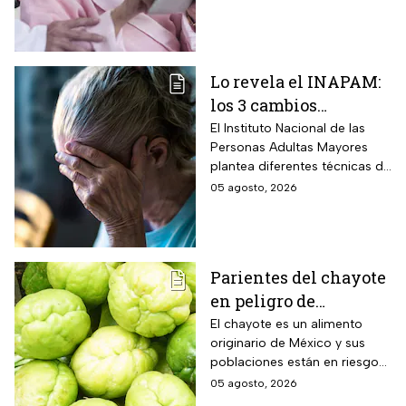
mejorar la atención
alcanzar los resultados
deseados.
Lo revela el INAPAM:
los 3 cambios
silenciosos que sufre
El Instituto Nacional de las
Personas Adultas Mayores
tu cerebro de forma
plantea diferentes técnicas de
natural al envejecer
estimulación mental para
05 agosto, 2026
mitigar los fallos de atención
y olvidos cotidianos.
Parientes del chayote
en peligro de
extinción, advierte
El chayote es un alimento
originario de México y sus
Instituto de Ecología
poblaciones están en riesgo
de desaparecer a corto plazo
05 agosto, 2026
de acuerdo con el Instituto de