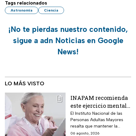
Tags relacionados
Astronomía
Ciencia
¡No te pierdas nuestro contenido,
sigue a adn Noticias en Google
News!
LO MÁS VISTO
INAPAM recomienda
este ejercicio mental
para adultos mayores
El Instituto Nacional de las
Personas Adultas Mayores
5 veces a la semana
resalta que mantener la
durante 3 meses para
disciplina es la clave para
06 agosto, 2026