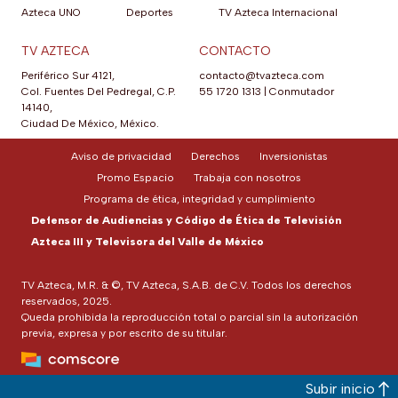
Azteca UNO
Deportes
TV Azteca Internacional
TV AZTECA
CONTACTO
Periférico Sur 4121,
contacto@tvazteca.com
Col. Fuentes Del Pedregal, C.P.
55 1720 1313
|
Conmutador
14140,
Ciudad De México, México.
Aviso de privacidad
Derechos
Inversionistas
Promo Espacio
Trabaja con nosotros
Programa de ética, integridad y cumplimiento
Defensor de Audiencias y Código de Ética de Televisión
Azteca III y Televisora del Valle de México
TV Azteca, M.R. & ©, TV Azteca, S.A.B. de C.V. Todos los derechos
reservados, 2025.
Queda prohibida la reproducción total o parcial sin la autorización
previa, expresa y por escrito de su titular.
Subir inicio