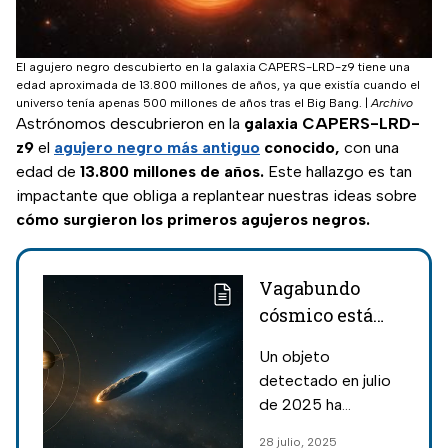
El agujero negro descubierto en la galaxia CAPERS-LRD-z9 tiene una
edad aproximada de 13.800 millones de años, ya que existía cuando el
universo tenía apenas 500 millones de años tras el Big Bang.
|
Archivo
Astrónomos descubrieron en la
galaxia CAPERS-LRD-
z9
el
agujero negro más antiguo
conocido,
con una
edad de
13.800 millones de años.
Este hallazgo es tan
impactante que obliga a replantear nuestras ideas sobre
cómo surgieron los primeros agujeros negros.
Vagabundo
cósmico está
bajo sospecha;
Un objeto
3I/ATLAS podría
detectado en julio
ser una nave
de 2025 ha
extraterrestre y
generado debate:
28 julio, 2025