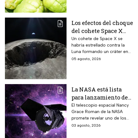
Ecología.
Los efectos del choque
del cohete Space X
contra la Luna
Un cohete de Space X se
habría estrellado contra la
Luna formando un cráter en
nuestro satélite natural, ¿qué
05 agosto, 2026
consecuencias tendrá? Aquí
te contamos.
La NASA está lista
para lanzamiento del
telescopio espacial
El telescopio espacial Nancy
Grace Roman de la NASA
Nancy Grace Roman
promete revelar uno de los
misterios más grandes del
03 agosto, 2026
Universo.