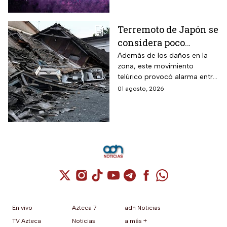
Terremoto de Japón se
considera poco
común; así lo
Además de los daños en la
zona, este movimiento
explican los expertos
telúrico provocó alarma entre
la comunidad científica
01 agosto, 2026
Cuenta de X / Twitter (se abre en una nuev
Cuenta de Instagram (se abre en una n
Cuenta de TikTok (se abre en una
Cuenta de YouTube (se abre 
Cuenta de Telegram (se a
Cuenta de Facebook 
Cuenta de Whats
En vivo
Azteca 7
adn Noticias
TV Azteca
Noticias
a más +