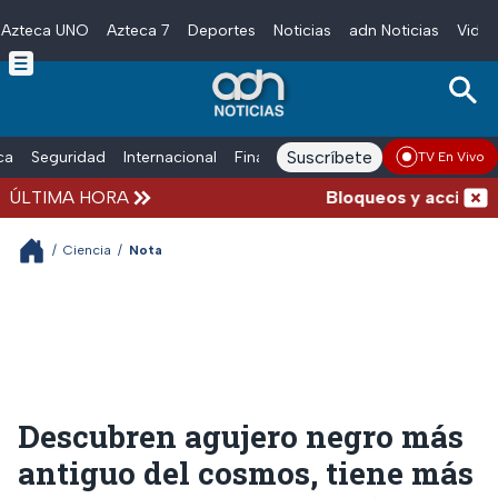
Azteca UNO
Azteca 7
Deportes
Noticias
adn Noticias
Video
Skip to main content
Suscríbete
ica
Seguridad
Internacional
Finanzas
adn Noticias Radio
Esp
TV En Vivo
ÚLTIMA HORA
Bloqueos y accidentes
/
Ciencia
/
Nota
Descubren agujero negro más
antiguo del cosmos, tiene más