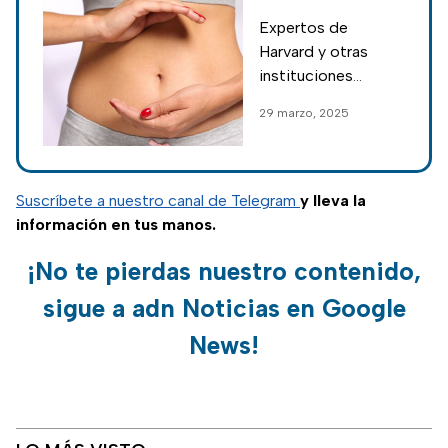
proteína en el
Expertos de
intestino regula
Harvard y otras
la digestión y la
instituciones
inflamación
prestigiosas
29 marzo, 2025
analizaron los
efectos positivos
de una proteína que
tendría efectos
Suscríbete a nuestro canal de Telegram
y lleva la
positivos para la
información en tus manos.
mala digestión.
¡No te pierdas nuestro contenido,
sigue a adn Noticias en Google
News!