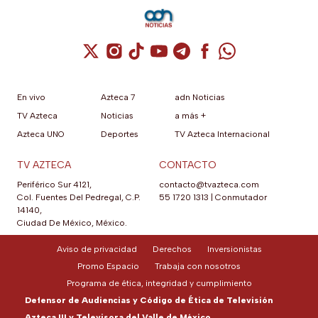
Cuenta de X / Twitter (se abre en una nuev
Cuenta de Instagram (se abre en una n
Cuenta de TikTok (se abre en una
Cuenta de YouTube (se abre 
Cuenta de Telegram (se a
Cuenta de Facebook 
Cuenta de Whats
En vivo
Azteca 7
adn Noticias
TV Azteca
Noticias
a más +
Azteca UNO
Deportes
TV Azteca Internacional
TV AZTECA
CONTACTO
Periférico Sur 4121,
contacto@tvazteca.com
Col. Fuentes Del Pedregal, C.P.
55 1720 1313
|
Conmutador
14140,
Ciudad De México, México.
Aviso de privacidad
Derechos
Inversionistas
Promo Espacio
Trabaja con nosotros
Programa de ética, integridad y cumplimiento
Defensor de Audiencias y Código de Ética de Televisión
Azteca III y Televisora del Valle de México