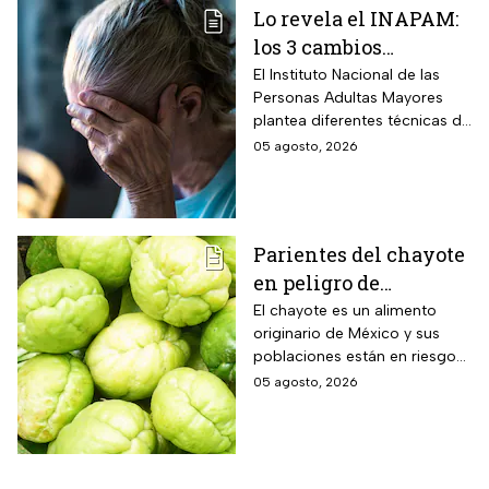
Lo revela el INAPAM:
los 3 cambios
silenciosos que sufre
El Instituto Nacional de las
Personas Adultas Mayores
tu cerebro de forma
plantea diferentes técnicas de
natural al envejecer
estimulación mental para
05 agosto, 2026
mitigar los fallos de atención
y olvidos cotidianos.
Parientes del chayote
en peligro de
extinción, advierte
El chayote es un alimento
originario de México y sus
Instituto de Ecología
poblaciones están en riesgo
de desaparecer a corto plazo
05 agosto, 2026
de acuerdo con el Instituto de
Ecología.