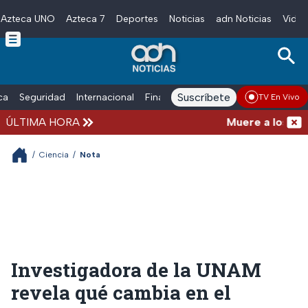
Azteca UNO
Azteca 7
Deportes
Noticias
adn Noticias
Video
Skip to main content
Suscríbete
ica
Seguridad
Internacional
Finanzas
adn Noticias Radio
Esp
TV En Vivo
ÚLTIMA HORA
Muere a los 68 añ
/
Ciencia
/
Nota
Investigadora de la UNAM
revela qué cambia en el