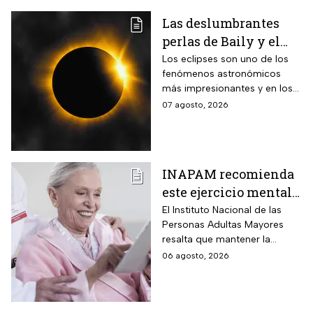
Las deslumbrantes
perlas de Baily y el
anillo de diamantes
Los eclipses son uno de los
fenómenos astronómicos
que se verán en el
más impresionantes y en los
eclipse solar total
próximos días habrá un
07 agosto, 2026
eclipse solar y hay dos
momentos clave que no te
puedes perder.
INAPAM recomienda
este ejercicio mental
para adultos mayores
El Instituto Nacional de las
Personas Adultas Mayores
5 veces a la semana
resalta que mantener la
durante 3 meses para
disciplina es la clave para
06 agosto, 2026
mejorar la atención
alcanzar los resultados
deseados.