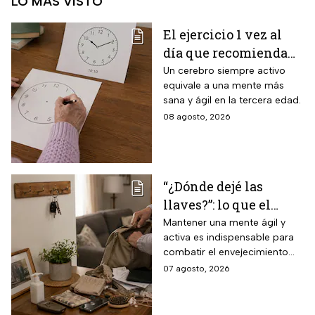
LO MÁS VISTO
El ejercicio 1 vez al
día que recomienda
INAPAM para adultos
Un cerebro siempre activo
equivale a una mente más
mayores para mejorar
sana y ágil en la tercera edad.
la percepción motora
08 agosto, 2026
y la capacidad de
espacio visual
“¿Dónde dejé las
llaves?”: lo que el
INAPAM advierte
Mantener una mente ágil y
activa es indispensable para
sobre los 3 olvidos
combatir el envejecimiento
comunes que no
natural del cerebro.
07 agosto, 2026
debes ignorar en la
vejez