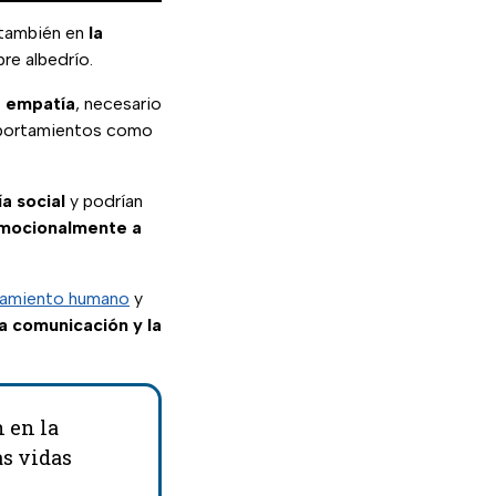
 también en
la
bre albedrío.
a empatía
, necesario
mportamientos como
a social
y podrían
emocionalmente a
amiento humano
y
la comunicación y la
 en la
s vidas