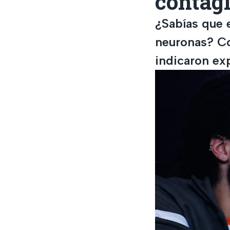
contag
¿Sabías que e
neuronas? Co
indicaron ex