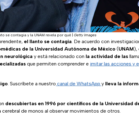
anto se contagia y la UNAM revela por qué
|
Getty Images
prendente,
el llanto se contagia
. De acuerdo con investigaci
iomédicas de la Universidad Autónoma de México
(
UNAM
),
ón neurológica
y está relacionado con
la actividad de las
llam
ecializadas
que permiten comprender e
imitar las acciones y
igo
. Suscríbete a nuestro
canal de WhatsApp
y
lleva la infor
ron
descubiertas en 1996 por científicos de la Universidad 
ta cerebral de monos al observar movimientos de otros.