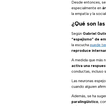
Desde entonces, se
especialmente en
ár
la empatía y la socia
¿Qué son las
Según
Gabriel Guti
“espejismo” de em
la escucha
puede ter
reproduce interna
A medida que más n
activa una respue
conductas, incluso s
Las neuronas espej
cuando alguien afirma
Además, se ha suge
paralingüístico
, co