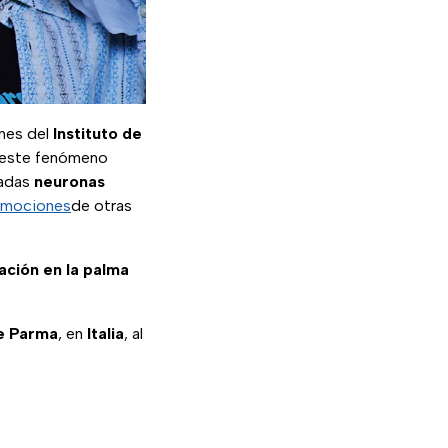
ones del
Instituto de
 este fenómeno
adas
neuronas
 emociones
de otras
mación en la palma
de Parma
, en
Italia
, al