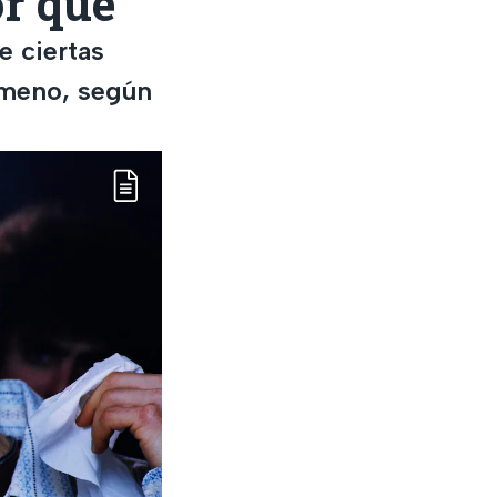
r qué
e ciertas
ómeno, según