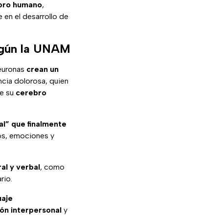
ebro humano
,
e en el desarrollo de
según la UNAM
euronas
crean un
encia dolorosa, quien
ue su
cerebro
l” que finalmente
os, emociones y
al y verbal
, como
rio.
uaje
ión interpersonal
y