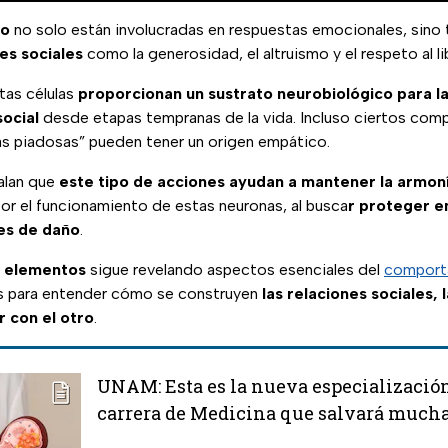
jo
no solo están involucradas en respuestas emocionales, sino
es sociales
como la generosidad, el altruismo y el respeto al li
tas células
proporcionan un sustrato neurobiológico para l
social
desde etapas tempranas de la vida. Incluso ciertos co
ras piadosas” pueden tener un origen empático.
alan que
este tipo de acciones ayudan a mantener la armoní
por el funcionamiento de estas neuronas, al busca
r proteger 
nes de daño
.
s elementos
sigue revelando aspectos esenciales del
comport
es para entender cómo se construyen
las relaciones sociales, 
r con el otro
.
UNAM: Esta es la nueva especialización
carrera de Medicina que salvará mucha