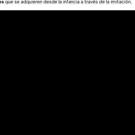
os
que se adquieren desde la infancia a través de la imitación.