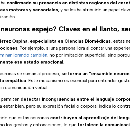
 ha
confirmado su presencia en distintas regiones del cer
eas motoras y sensoriales
, y se les ha atribuido un papel clav
lización.
 neuronas espejo? Claves en el llanto, 
érrez Ospina
,
especialista en Ciencias Biomédicas,
estas n
ociones
. Por ejemplo, si una persona llora al contar una experi
minar llorando también
, no por imitación superficial, sino porq
mente ese estado emocional
.
euronas se suman al proceso,
se forma un “ensamble neurona
sta empática
. Este mecanismo es esencial para entender gest
in comunicación verbal.
o permiten
detectar incongruencias entre el lenguaje corpor
 estar bien, pero su expresión facial o corporal indica lo contra
rido que estas neuronas
contribuyen al aprendizaje del leng
mo los gestos y entonaciones, lo que
fortalece la comunicac