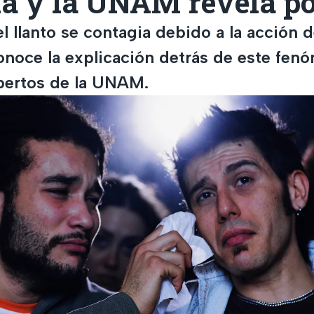
ia y la UNAM revela po
l llanto se contagia debido a la acción d
noce la explicación detrás de este fen
pertos de la UNAM.