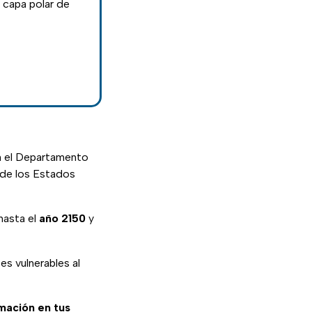
 capa polar de
on el Departamento
 de los Estados
hasta el
año
2150
y
es vulnerables al
rmación en tus