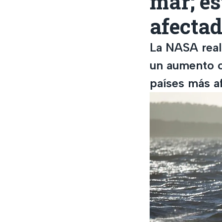
mar; es
afecta
La NASA real
un aumento c
países más a