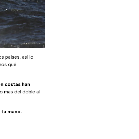
s países, así lo
mos qué
on costas han
o mas del doble al
e tu mano.