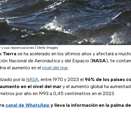
r y sus repercusiones
|
Getty Images
la
Tierra
se ha acelerado en los últimos años y afectará a mucho
ción Nacional de Aeronáutica y del Espacio (
NASA
), te conta
ría el aumento en el
nivel del mar.
lizado por la
NASA
, entre 1970 y 2023 el
96% de los países c
umento en el nivel del mar
y el aumento global ha aumentad
ímetros por año en 1993 a 0,45 centímetros en el 2023.
ro
canal de WhatsApp
y lleva la información en la palma d