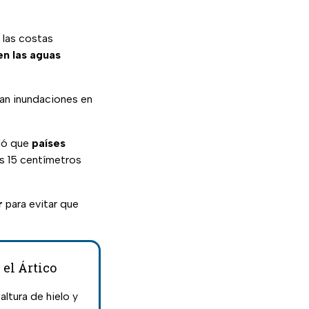
 las costas
en las aguas
ían inundaciones en
aló que
países
s 15 centímetros
r
para evitar que
 el Ártico
altura de hielo y