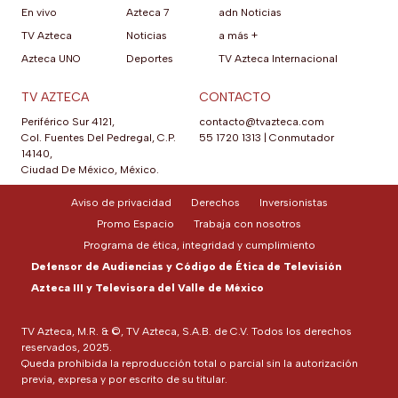
En vivo
Azteca 7
adn Noticias
TV Azteca
Noticias
a más +
Azteca UNO
Deportes
TV Azteca Internacional
TV AZTECA
CONTACTO
Periférico Sur 4121,
contacto@tvazteca.com
Col. Fuentes Del Pedregal, C.P.
55 1720 1313
|
Conmutador
14140,
Ciudad De México, México.
Aviso de privacidad
Derechos
Inversionistas
Promo Espacio
Trabaja con nosotros
Programa de ética, integridad y cumplimiento
Defensor de Audiencias y Código de Ética de Televisión
Azteca III y Televisora del Valle de México
TV Azteca, M.R. & ©, TV Azteca, S.A.B. de C.V. Todos los derechos
reservados, 2025.
Queda prohibida la reproducción total o parcial sin la autorización
previa, expresa y por escrito de su titular.