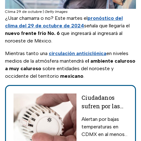
Clima 29 de octubre
|
Getty Images
¿Usar chamarra o no? Este martes el
pronóstico del
clima del 29 de octubre de 2024
señala que llegaría el
nuevo frente frío No. 6
que ingresará al ingresará al
noroeste de México.
Mientras tanto una
circulación
anticiclónica
en niveles
medios de la atmósfera mantendrá e
l ambiente caluroso
a muy caluroso
sobre entidades del noroeste y
occidente del territorio
mexicano
.
Ciudadanos
sufren por las
bajas
Alertan por bajas
temperaturas
temperaturas en
en CDMX
CDMX en al menos