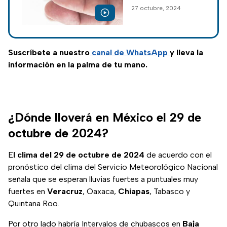
seis alcaldías y se
27 octubre, 2024
estiman
temperaturas de 4 a
6 grados
aproximadamente;
Suscríbete a nuestro
canal de WhatsApp
y lleva la
así es cómo lo viven
información en la palma de tu mano.
los ciudadanos.
¿Dónde lloverá en México el 29 de
octubre de 2024?
E
l clima del 29 de octubre de 2024
de acuerdo con el
pronóstico del clima del Servicio Meteorológico Nacional
señala que se esperan lluvias fuertes a puntuales muy
fuertes en
Veracruz
, Oaxaca,
Chiapas
, Tabasco y
Quintana Roo.
Por otro lado habría Intervalos de chubascos en
Baja