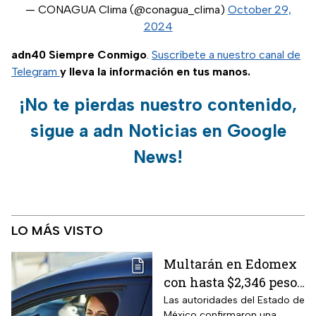
— CONAGUA Clima (@conagua_clima)
October 29,
2024
adn40 Siempre Conmigo
.
Suscríbete a nuestro canal de
Telegram
y lleva la información en tus manos.
¡No te pierdas nuestro contenido,
sigue a adn Noticias en Google
News!
LO MÁS VISTO
Multarán en Edomex
con hasta $2,346 pesos
a todos los
Las autoridades del Estado de
México confirmaron una