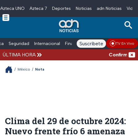
Azteca UNO
Azteca 7
Deportes
Noticias
adn Noticias
Video
Skip to main content
Suscríbete
ica
Seguridad
Internacional
Finanzas
adn Noticias Radio
Esp
TV En Vivo
ÚLTIMA HORA
Confirman más d
/
México
/
Nota
Clima del 29 de octubre 2024:
Nuevo frente frío 6 amenaza