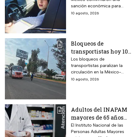
conductores que
sanción económica para
realicen esta
quienes ponen en riesgo a
10 agosto, 2026
peligrosa maniobra en
otros automovilistas al
la calle
competir de forma
improvisada en calles y
carreteras estatales.
Bloqueos de
transportistas hoy 10
de agosto; tramos de
Los bloqueos de
transportistas paralizan la
carreteras que están
circulación en la México-
cerrados
Puebla hoy lunes
10 agosto, 2026
Adultos del INAPAM
mayores de 65 años
pueden acceder al
El Instituto Nacional de las
Personas Adultas Mayores
aguinaldo y Pensión