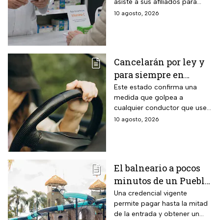
asiste a sus afiliados para
del Bienestar: paso a
conseguir un empleo además
10 agosto, 2026
paso para inscribirte y
de brindar apoyo económico.
documentos
requeridos
Cancelarán por ley y
para siempre en
Jalisco la licencia de
Este estado confirma una
medida que golpea a
conducir de todos los
cualquier conductor que use
conductores que
su auto particular con
10 agosto, 2026
circulen en estos
apariencia de otro, sin
tipos de autos
importar cuántas veces
preste el servicio dentro del
estado.
El balneario a pocos
minutos de un Pueblo
Mágico de Querétaro
Una credencial vigente
permite pagar hasta la mitad
que da 50% de
de la entrada y obtener un
descuento a mayores