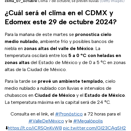
clima_07_octubre
Clima 7 de octubre; se prevén lluvias
(Getty Images)
¿Cuál será el clima en el CDMX y
Edomex este 29 de octubre 2024?
Para la mañana de este martes se
pronostica cielo
medio nublado
, ambiente frío y posibles bancos de
niebla en
zonas altas del valle de México
. La
temperatura oscilará entre los
5 a 0 °C con heladas en
zonas altas
del Estado de México y de 0 a 5 °C en zonas
altas de la Ciudad de México.
Para la tarde se
prevé un ambiente templado
, cielo
medio nublado a nublado con lluvias e intervalos de
chubascos en
Ciudad de México
y el
Estado de México
.
La temperatura máxima en la capital será de 24 °C.
Consulta en el link, el
#Pronóstico
a 72 horas para el
#ValleDeMéxico
y la
#Megalópolis
⬇️
https://t.co/iCRSQnKvW8
pic.twitter.com/GI23CAgSH2