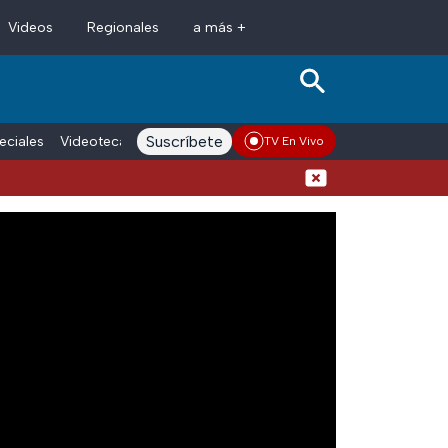
Videos
Regionales
a más +
Suscríbete
eciales
Videoteca
Conductores
Voces adn Noticias
Enlace La
TV En Vivo