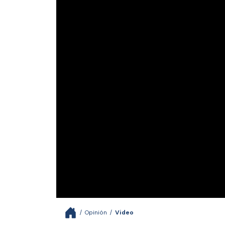
/
Opinión
/
Video