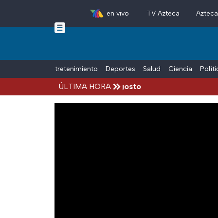
en vivo
TV Azteca
Aztec
Skip to main content
Tiempo Libre
Entretenimiento
Deportes
Salud
Ciencia
Polít
ccidentes hoy viernes 7 de agosto
ÚLTIMA HORA