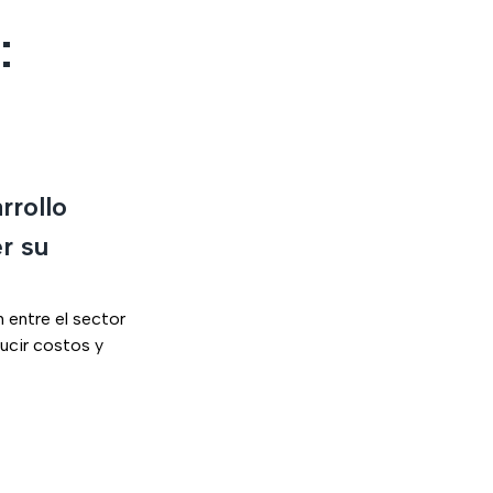
:
rrollo
er su
n entre el sector
ucir costos y