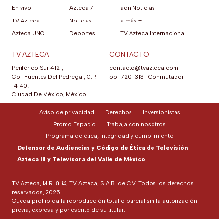
En vivo
Azteca 7
adn Noticias
TV Azteca
Noticias
a más +
Azteca UNO
Deportes
TV Azteca Internacional
TV AZTECA
CONTACTO
Periférico Sur 4121,
contacto@tvazteca.com
Col. Fuentes Del Pedregal, C.P.
55 1720 1313
|
Conmutador
14140,
Ciudad De México, México.
Aviso de privacidad
Derechos
Inversionistas
Promo Espacio
Trabaja con nosotros
Programa de ética, integridad y cumplimiento
Defensor de Audiencias y Código de Ética de Televisión
Azteca III y Televisora del Valle de México
TV Azteca, M.R. & ©, TV Azteca, S.A.B. de C.V. Todos los derechos
reservados, 2025.
Queda prohibida la reproducción total o parcial sin la autorización
previa, expresa y por escrito de su titular.