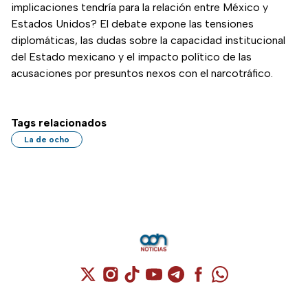
implicaciones tendría para la relación entre México y
Estados Unidos? El debate expone las tensiones
diplomáticas, las dudas sobre la capacidad institucional
del Estado mexicano y el impacto político de las
acusaciones por presuntos nexos con el narcotráfico.
Tags relacionados
La de ocho
Cuenta de X / Twitter (se abre en una nuev
Cuenta de Instagram (se abre en una n
Cuenta de TikTok (se abre en una
Cuenta de YouTube (se abre 
Cuenta de Telegram (se a
Cuenta de Facebook 
Cuenta de Whats