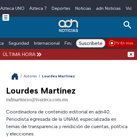
Azteca UNO
Azteca 7
Deportes
Noticias
adn Noticias
Video
Skip to main content
Suscríbete
ica
Seguridad
Internacional
Finanzas
adn Noticias Radio
Esp
TV En Vivo
ÚLTIMA HORA
Vacac
/
Autores
/
Lourdes Martínez
Lourdes Martínez
mdmartinezo@tvazteca.com.mx
Coordinadora de contenido editorial en adn40.
Periodista egresada de la UNAM, especializada en
temas de transparencia y rendición de cuentas, política
y elecciones.