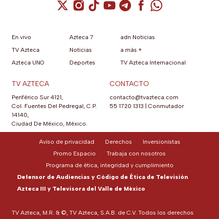
Cuenta de X / Twitter (se abre en una nuev
Cuenta de Instagram (se abre en una n
Cuenta de TikTok (se abre en una
Cuenta de YouTube (se abre 
Cuenta de Telegram (se a
Cuenta de Facebook 
Cuenta de Whats
En vivo
Azteca 7
adn Noticias
TV Azteca
Noticias
a más +
Azteca UNO
Deportes
TV Azteca Internacional
TV AZTECA
CONTACTO
Periférico Sur 4121,
contacto@tvazteca.com
Col. Fuentes Del Pedregal, C.P.
55 1720 1313
|
Conmutador
14140,
Ciudad De México, México.
Aviso de privacidad
Derechos
Inversionistas
Promo Espacio
Trabaja con nosotros
Programa de ética, integridad y cumplimiento
Defensor de Audiencias y Código de Ética de Televisión
Azteca III y Televisora del Valle de México
TV Azteca, M.R. & ©, TV Azteca, S.A.B. de C.V. Todos los derechos