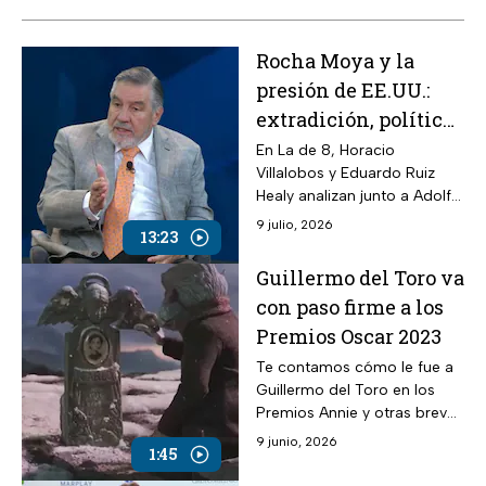
Rocha Moya y la
presión de EE.UU.:
extradición, política
y crisis institucional
En La de 8, Horacio
Villalobos y Eduardo Ruiz
Healy analizan junto a Adolfo
Arrioja Vizcaíno y Gabriel
9 julio, 2026
13:23
Díaz Rivera el complejo
escenario legal y político
Guillermo del Toro va
que rodea al gobernador de
con paso firme a los
Sinaloa, Rubén Rocha Moya.
Premios Oscar 2023
Te contamos cómo le fue a
Guillermo del Toro en los
Premios Annie y otras breves
del espectáculo de este 27
9 junio, 2026
1:45
de febrero.