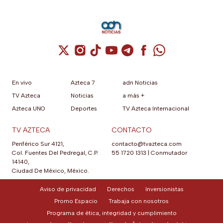
Cuenta de X / Twitter (se abre en una nuev
Cuenta de Instagram (se abre en una n
Cuenta de TikTok (se abre en una
Cuenta de YouTube (se abre 
Cuenta de Telegram (se a
Cuenta de Facebook 
Cuenta de Whats
En vivo
Azteca 7
adn Noticias
TV Azteca
Noticias
a más +
Azteca UNO
Deportes
TV Azteca Internacional
TV AZTECA
CONTACTO
Periférico Sur 4121,
contacto@tvazteca.com
Col. Fuentes Del Pedregal, C.P.
55 1720 1313
|
Conmutador
14140,
Ciudad De México, México.
Aviso de privacidad
Derechos
Inversionistas
Promo Espacio
Trabaja con nosotros
Programa de ética, integridad y cumplimiento