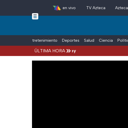
en vivo
TV Azteca
Aztec
Skip to main content
Tiempo Libre
Entretenimiento
Deportes
Salud
Ciencia
Polít
rente a un tráiler en Monterrey
ÚLTIMA HORA