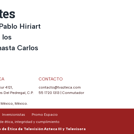
tes
Pablo Hiriart
 los
asta Carlos
CA
CONTACTO
Sur 4121,
contacto@tvazteca.com
s Del Pedregal, C.P.
55 1720 1313
|
Conmutador
México, México.
Inversionistas
Promo Espacio
e ética, integridad y cumplimiento
de Ética de Televisión Azteca III y Televisora