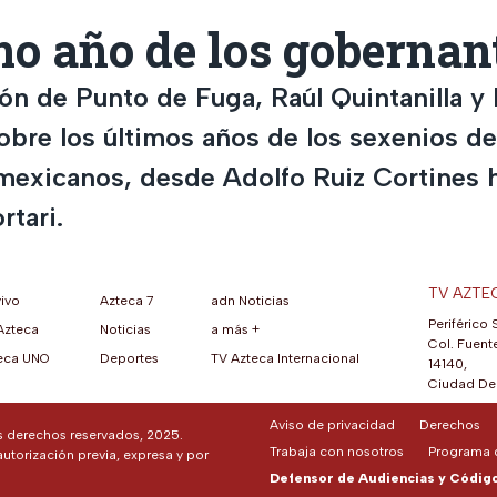
mo año de los gobernan
ón de Punto de Fuga, Raúl Quintanilla y 
obre los últimos años de los sexenios de
mexicanos, desde Adolfo Ruiz Cortines h
rtari.
TV AZTE
vivo
Azteca 7
adn Noticias
Periférico 
Azteca
Noticias
a más +
ueva pestaña)
na nueva pestaña)
una nueva pestaña)
re en una nueva pestaña)
se abre en una nueva pestaña)
ok (se abre en una nueva pestaña)
atsApp (se abre en una nueva pestaña)
Col. Fuente
eca UNO
Deportes
TV Azteca Internacional
14140,
Ciudad De 
Aviso de privacidad
Derechos
os derechos reservados, 2025.
Trabaja con nosotros
Programa d
autorización previa, expresa y por
Defensor de Audiencias y Código 