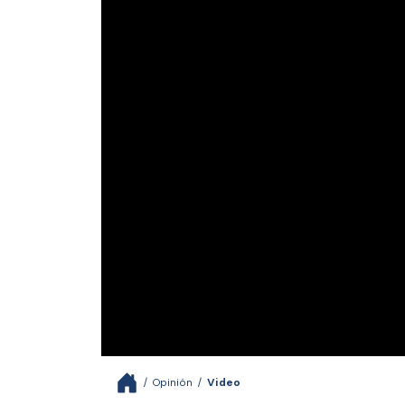
/
Opinión
/
Video