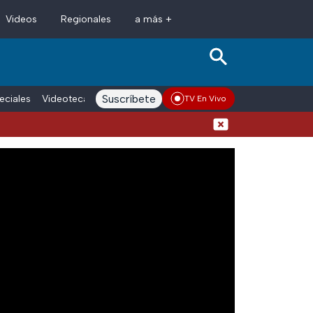
Videos
Regionales
a más +
Suscríbete
eciales
Videoteca
Conductores
Voces adn Noticias
Enlace La
TV En Vivo