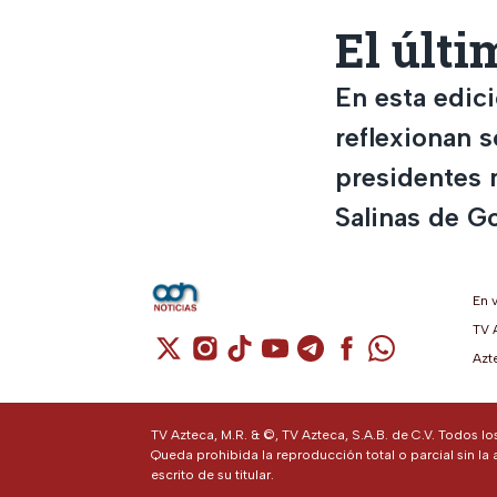
El últi
En esta edici
reflexionan s
presidentes 
Salinas de Go
En 
TV 
Cuenta de X / Twitter (se abre en una n
Cuenta de Instagram (se abre en u
Cuenta de TikTok (se abre en 
Cuenta de YouTube (se ab
Cuenta de Telegram (
Cuenta de Facebo
Cuenta de Wh
Azt
TV Azteca, M.R. & ©, TV Azteca, S.A.B. de C.V. Todos l
Queda prohibida la reproducción total o parcial sin la 
escrito de su titular.