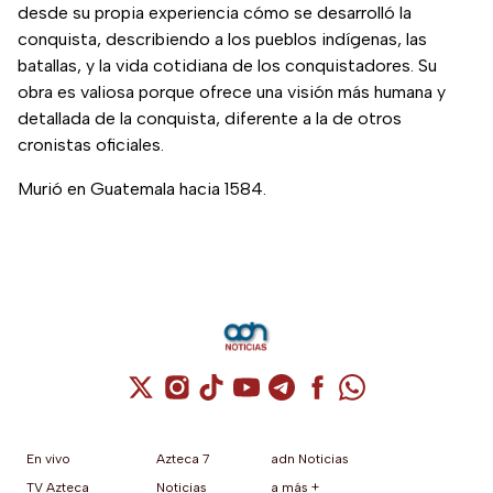
desde su propia experiencia cómo se desarrolló la
conquista, describiendo a los pueblos indígenas, las
batallas, y la vida cotidiana de los conquistadores. Su
obra es valiosa porque ofrece una visión más humana y
detallada de la conquista, diferente a la de otros
cronistas oficiales.
Murió en Guatemala hacia 1584.
Cuenta de X / Twitter (se abre en una nuev
Cuenta de Instagram (se abre en una n
Cuenta de TikTok (se abre en una
Cuenta de YouTube (se abre 
Cuenta de Telegram (se a
Cuenta de Facebook 
Cuenta de Whats
En vivo
Azteca 7
adn Noticias
TV Azteca
Noticias
a más +