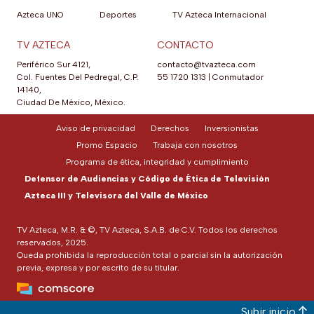
Azteca UNO
Deportes
TV Azteca Internacional
TV AZTECA
CONTACTO
Periférico Sur 4121,
contacto@tvazteca.com
Col. Fuentes Del Pedregal, C.P.
55 1720 1313
|
Conmutador
14140,
Ciudad De México, México.
Aviso de privacidad
Derechos
Inversionistas
Promo Espacio
Trabaja con nosotros
Programa de ética, integridad y cumplimiento
Defensor de Audiencias y Código de Ética de Televisión
Azteca III y Televisora del Valle de México
TV Azteca, M.R. & ©, TV Azteca, S.A.B. de C.V. Todos los derechos
reservados, 2025.
Queda prohibida la reproducción total o parcial sin la autorización
previa, expresa y por escrito de su titular.
Subir inicio