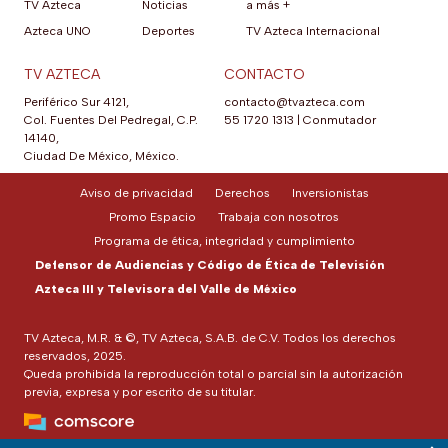
TV Azteca
Noticias
a más +
Azteca UNO
Deportes
TV Azteca Internacional
TV AZTECA
CONTACTO
Periférico Sur 4121,
contacto@tvazteca.com
Col. Fuentes Del Pedregal, C.P.
55 1720 1313
|
Conmutador
14140,
Ciudad De México, México.
Aviso de privacidad
Derechos
Inversionistas
Promo Espacio
Trabaja con nosotros
Programa de ética, integridad y cumplimiento
Defensor de Audiencias y Código de Ética de Televisión
Azteca III y Televisora del Valle de México
TV Azteca, M.R. & ©, TV Azteca, S.A.B. de C.V. Todos los derechos
reservados, 2025.
Queda prohibida la reproducción total o parcial sin la autorización
previa, expresa y por escrito de su titular.