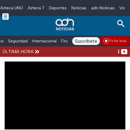
Azteca UNO
Azteca 7
Deportes
Noticias
adn Noticias
Video
Skip to main content
Suscríbete
ica
Seguridad
Internacional
Finanzas
adn Noticias Radio
Esp
TV En Vivo
ÚLTIMA HORA
Detien