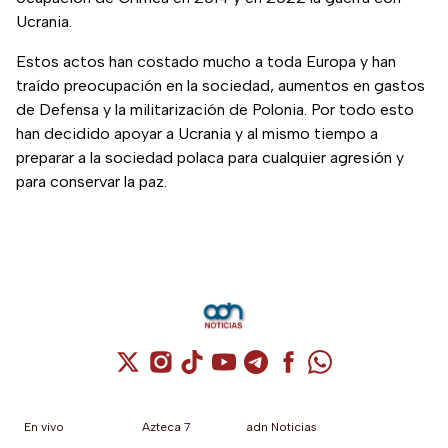
Ucrania.
Estos actos han costado mucho a toda Europa y han
traído preocupación en la sociedad, aumentos en gastos
de Defensa y la militarización de Polonia. Por todo esto
han decidido apoyar a Ucrania y al mismo tiempo a
preparar a la sociedad polaca para cualquier agresión y
para conservar la paz.
Cuenta de X / Twitter (se abre en una nuev
Cuenta de Instagram (se abre en una n
Cuenta de TikTok (se abre en una
Cuenta de YouTube (se abre 
Cuenta de Telegram (se a
Cuenta de Facebook 
Cuenta de Whats
En vivo
Azteca 7
adn Noticias